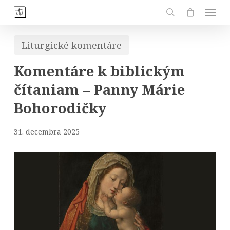
Skip
Men
to
search
main
Liturgické komentáre
content
Komentáre k biblickým
čítaniam – Panny Márie
Bohorodičky
31. decembra 2025