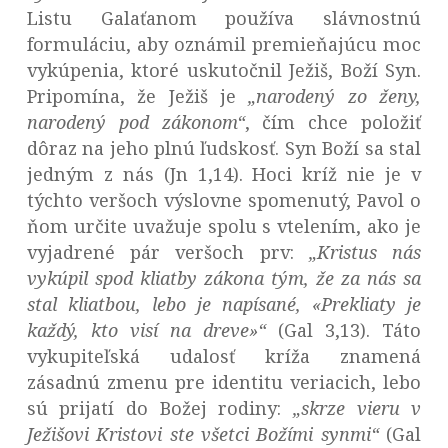
Listu Galaťanom používa slávnostnú
formuláciu, aby oznámil premieňajúcu moc
vykúpenia, ktoré uskutočnil Ježiš, Boží Syn.
Pripomína, že Ježiš je
„narodený zo ženy,
narodený pod zákonom“
, čím chce položiť
dôraz na jeho plnú ľudskosť. Syn Boží sa stal
jedným z nás (Jn 1,14). Hoci kríž nie je v
týchto veršoch výslovne spomenutý, Pavol o
ňom určite uvažuje spolu s vtelením, ako je
vyjadrené pár veršoch prv:
„Kristus nás
vykúpil spod kliatby zákona tým, že za nás sa
stal kliatbou, lebo je napísané, «Prekliaty je
každý, kto visí na dreve»“
(Gal 3,13). Táto
vykupiteľská udalosť kríža znamená
zásadnú zmenu pre identitu veriacich, lebo
sú prijatí do Božej rodiny:
„skrze vieru v
Ježišovi Kristovi ste všetci Božími synmi“
(Gal