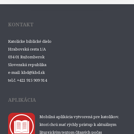
KONTAKT
Katolícke biblické dielo
Hrabovská cesta 1/A
034 01 Ružomberok
Slovenská republika
e-mail: kbd@kbd.sk
tel.č. +421 915 909 914
APLIKÁCIA
Mobilná aplikácia vytvorená pre katolíkov,
ktorí chcú mať rýchly prístup k aktuálnym
liturgickým textom čítaných počas