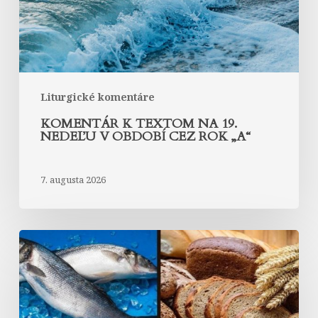
v
období
cez
rok
„A“
Liturgické komentáre
KOMENTÁR K TEXTOM NA 19.
NEDEĽU V OBDOBÍ CEZ ROK „A“
7. augusta 2026
Komentár
k
textom
na
18.