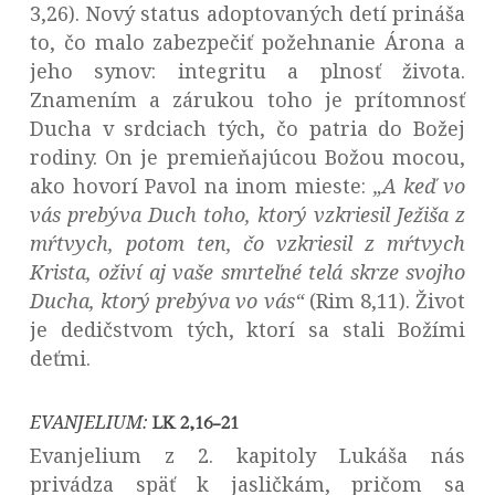
3,26). Nový status adoptovaných detí prináša
to, čo malo zabezpečiť požehnanie Árona a
jeho synov: integritu a plnosť života.
Znamením a zárukou toho je prítomnosť
Ducha v srdciach tých, čo patria do Božej
rodiny. On je premieňajúcou Božou mocou,
ako hovorí Pavol na inom mieste:
„A keď vo
vás prebýva Duch toho, ktorý vzkriesil Ježiša z
mŕtvych, potom ten, čo vzkriesil z mŕtvych
Krista, oživí aj vaše smrteľné telá skrze svojho
Ducha, ktorý prebýva vo vás“
(Rim 8,11). Život
je dedičstvom tých, ktorí sa stali Božími
deťmi.
EVANJELIUM:
LK 2,16-21
Evanjelium z 2. kapitoly Lukáša nás
privádza späť k jasličkám, pričom sa