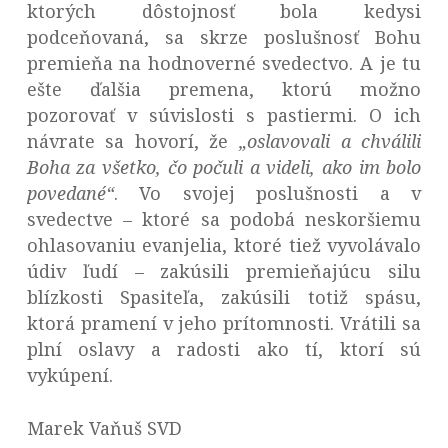
ktorých dôstojnosť bola kedysi
podceňovaná, sa skrze poslušnosť Bohu
premieňa na hodnoverné svedectvo. A je tu
ešte ďalšia premena, ktorú možno
pozorovať v súvislosti s pastiermi. O ich
návrate sa hovorí, že
„oslavovali a chválili
Boha za všetko, čo počuli a videli, ako im bolo
povedané“
. Vo svojej poslušnosti a v
svedectve – ktoré sa podobá neskoršiemu
ohlasovaniu evanjelia, ktoré tiež vyvolávalo
údiv ľudí – zakúsili premieňajúcu silu
blízkosti Spasiteľa, zakúsili totiž spásu,
ktorá pramení v jeho prítomnosti. Vrátili sa
plní oslavy a radosti ako tí, ktorí sú
vykúpení.
Marek Vaňuš SVD