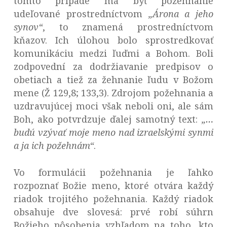
tomto prípade má byť požehnanie
udeľované prostredníctvom
„Árona a jeho
synov“
, to znamená prostredníctvom
kňazov. Ich úlohou bolo sprostredkovať
komunikáciu medzi ľuďmi a Bohom. Boli
zodpovední za dodržiavanie predpisov o
obetiach a tiež za žehnanie ľudu v Božom
mene (Ž 129,8; 133,3). Zdrojom požehnania a
uzdravujúcej moci však neboli oni, ale sám
Boh, ako potvrdzuje ďalej samotný text:
„…
budú vzývať moje meno nad izraelskými synmi
a ja ich požehnám“
.
Vo formulácii požehnania je ľahko
rozpoznať Božie meno, ktoré otvára každý
riadok trojitého požehnania. Každý riadok
obsahuje dve slovesá: prvé robí súhrn
Božieho pôsobenia vzhľadom na toho, kto