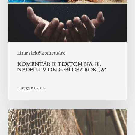
nedeľu
v
období
cez
rok
„A“
Liturgické komentáre
KOMENTÁR K TEXTOM NA 18.
NEDEĽU V OBDOBÍ CEZ ROK „A“
1. augusta 2026
Komentár
k
textom