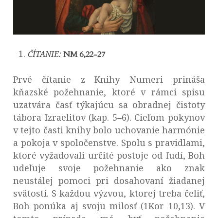
ČÍTANIE:
NM 6,22-27
Prvé čítanie z Knihy Numeri prináša
kňazské požehnanie, ktoré v rámci spisu
uzatvára časť týkajúcu sa obradnej čistoty
tábora Izraelitov (kap. 5–6). Cieľom pokynov
v tejto časti knihy bolo uchovanie harmónie
a pokoja v spoločenstve. Spolu s pravidlami,
ktoré vyžadovali určité postoje od ľudí, Boh
udeľuje svoje požehnanie ako znak
neustálej pomoci pri dosahovaní žiadanej
svätosti. S každou výzvou, ktorej treba čeliť,
Boh ponúka aj svoju milosť (1Kor 10,13). V