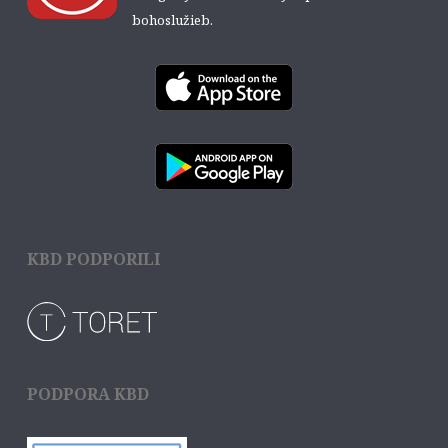
bohoslužieb.
KBD PODPORILI
PODPORA KBD