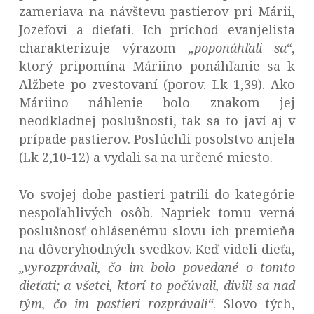
zameriava na návštevu pastierov pri Márii,
Jozefovi a dieťati. Ich príchod evanjelista
charakterizuje výrazom
„poponáhľali sa“
,
ktorý pripomína Máriino ponáhľanie sa k
Alžbete po zvestovaní (porov. Lk 1,39). Ako
Máriino náhlenie bolo znakom jej
neodkladnej poslušnosti, tak sa to javí aj v
prípade pastierov. Poslúchli posolstvo anjela
(Lk 2,10-12) a vydali sa na určené miesto.
Vo svojej dobe pastieri patrili do kategórie
nespoľahlivých osôb. Napriek tomu verná
poslušnosť ohlásenému slovu ich premieňa
na dôveryhodných svedkov. Keď videli dieťa,
„vyrozprávali, čo im bolo povedané o tomto
dieťati; a všetci, ktorí to počúvali, divili sa nad
tým, čo im pastieri rozprávali“
. Slovo tých,