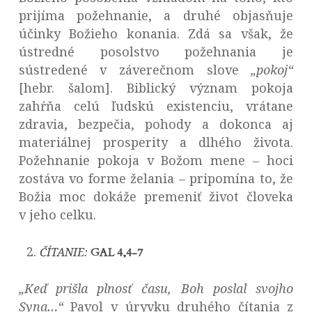
prijíma požehnanie, a druhé objasňuje
účinky Božieho konania. Zdá sa však, že
ústredné posolstvo požehnania je
sústredené v záverečnom slove
„pokoj“
[hebr. šalom]. Biblický význam pokoja
zahŕňa celú ľudskú existenciu, vrátane
zdravia, bezpečia, pohody a dokonca aj
materiálnej prosperity a dlhého života.
Požehnanie pokoja v Božom mene – hoci
zostáva vo forme želania – pripomína to, že
Božia moc dokáže premeniť život človeka
v jeho celku.
ČÍTANIE:
GAL 4,4-7
„Keď prišla plnosť času, Boh poslal svojho
Syna…“
Pavol v úryvku druhého čítania z