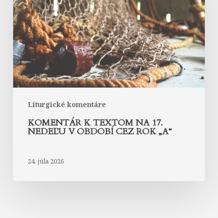
na
17.
nedeľu
v
období
cez
rok
„A“
Liturgické komentáre
KOMENTÁR K TEXTOM NA 17.
NEDEĽU V OBDOBÍ CEZ ROK „A“
24. júla 2026