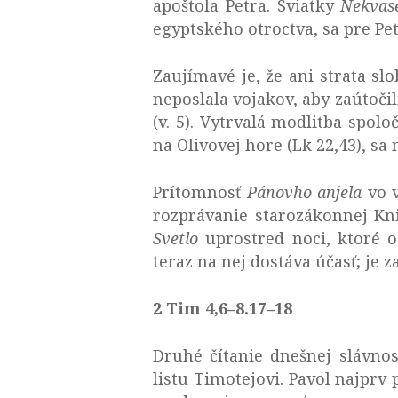
apoštola Petra. Sviatky
Nekvas
egyptského otroctva, sa pre Pe
Zaujímavé je, že ani strata slo
neposlala vojakov, aby zaútoči
(v. 5). Vytrvalá modlitba spol
na Olivovej hore (Lk 22,43), sa
Prítomnosť
Pánovho anjela
vo v
rozprávanie starozákonnej Kni
Svetlo
uprostred noci, ktoré os
teraz na nej dostáva účasť; je 
2 Tim 4,6–8.17–18
Druhé čítanie dnešnej slávno
listu Timotejovi. Pavol najprv