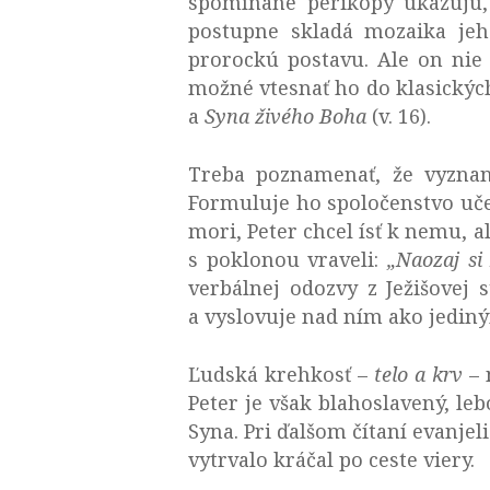
spomínané perikopy ukazujú,
postupne skladá mozaika jeho
prorockú postavu. Ale on nie j
možné vtesnať ho do klasických
a
Syna živého Boha
(v. 16).
Treba poznamenať, že vyznan
Formuluje ho spoločenstvo učen
mori, Peter chcel ísť k nemu, ale
s poklonou vraveli:
„Naozaj si
verbálnej odozvy z Ježišovej
a vyslovuje nad ním ako jediný
Ľudská krehkosť –
telo a krv
– 
Peter je však blahoslavený, le
Syna. Pri ďalšom čítaní evanjel
vytrvalo kráčal po ceste viery.