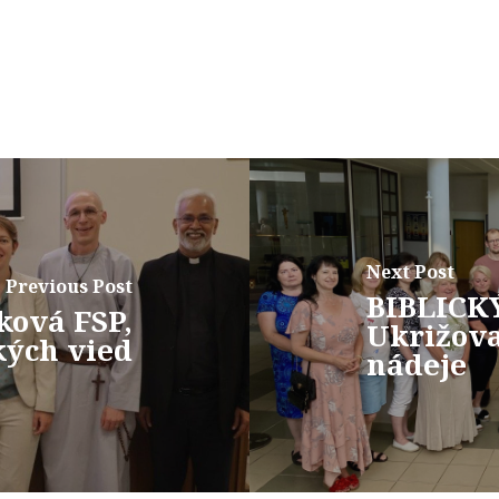
Next Post
Previous Post
BIBLICK
ková FSP,
Ukrižova
kých vied
nádeje