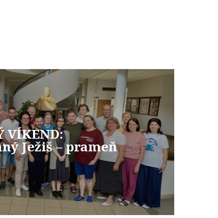
Ý VÍKEND:
ný Ježiš – prameň