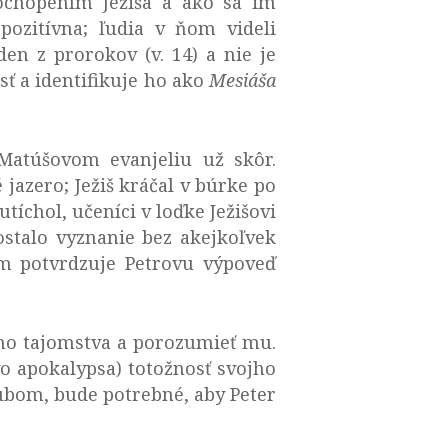
ochopením Ježiša a ako sa im
pozitívna; ľudia v ňom videli
den z prorokov (v. 14) a nie je
sť a identifikuje ho ako
Mesiáša
Matúšovom evanjeliu už skôr.
jazero; Ježiš kráčal v búrke po
 utíchol, učeníci v loďke Ježišovi
stalo vyznanie bez akejkoľvek
om potvrdzuje Petrovu výpoveď
vho tajomstva a porozumieť mu.
vo apokalypsa) totožnosť svojho
sľubom, bude potrebné, aby Peter