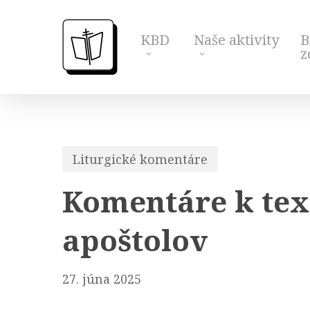
Skip
to
KBD
Naše aktivity
B
main
z
content
Liturgické komentáre
Komentáre k text
apoštolov
27. júna 2025