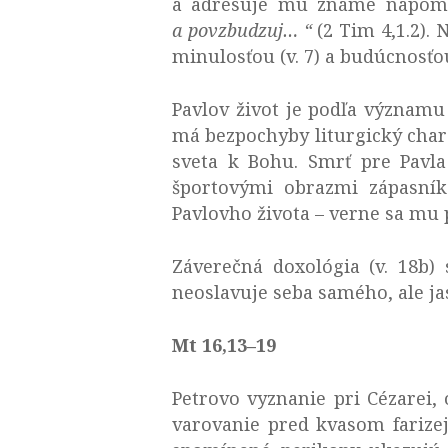
a adresuje mu známe napom
a povzbudzuj… “
(2 Tim 4,1.2).
minulosťou (v. 7) a budúcnosťou 
Pavlov život je podľa význam
má bezpochyby liturgický chara
sveta k Bohu. Smrť pre Pavla
športovými obrazmi zápasníka
Pavlovho života – verne sa mu p
Záverečná doxológia (v. 18b)
neoslavuje seba samého, ale ja
Mt 16,13–19
Petrovo vyznanie pri Cézarei
varovanie pred kvasom farizej