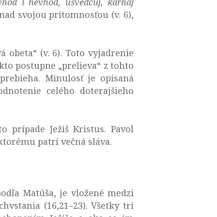
vhod i nevhod, usvedčuj, karhaj
nad svojou prítomnosťou (v. 6),
 obeta“ (v. 6). Toto vyjadrenie
kto postupne „prelieva“ z tohto
prebieha. Minulosť je opísaná
odnotenie celého doterajšieho
 prípade Ježiš Kristus. Pavol
ktorému patrí večná sláva.
odľa Matúša, je vložené medzi
vstania (16,21–23). Všetky tri