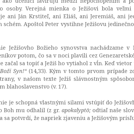
 ako učeníci lavírujú medzi nepochopením a p
 osoby. Verejná mienka o Ježišovi bola veľmi 
e ani Ján Krstiteľ, ani Eliáš, ani Jeremiáš, ani je
 schém. Apoštol Peter vystihne Ježišovu jedinečno
ie Ježišovho Božieho synovstva nachádzame v 
íkov potom, čo sa v noci plavili cez Genezaretské 
 začal sa topiť a Ježiš ho vytiahol z vĺn. Keď vietor
 Boží Syn!“
(14,33). Kým v tomto prvom prípade zo
 strany, v našom texte Ježiš slávnostným spôsob
m blahoslavenstvo (v. 17).
nie je schopná vlastnými silami vstúpiť do Ježišo
bo Boh mu odhalil (z gr.
apokalyptō;
odtiaľ naše slo
ia sa potvrdí, že napriek zjaveniu a Ježišovým prí