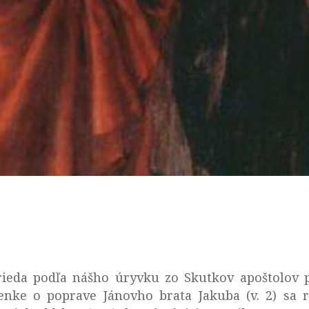
rieda podľa nášho úryvku zo Skutkov apoštolov p
mienke o poprave Jánovho brata Jakuba (v. 2) sa