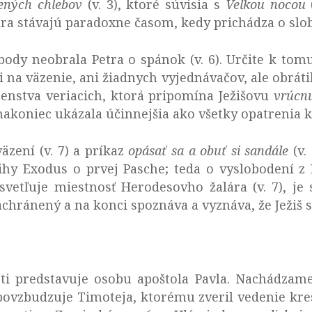
ených chlebov
(v. 3), ktoré súvisia s
Veľkou nocou
(
tra stávajú paradoxne časom, kedy prichádza o slo
body neobrala Petra o spánok (v. 6). Určite k tomu
li na väzenie, ani žiadnych vyjednávačov, ale obrát
očenstva veriacich, ktorá pripomína Ježišovu
vrúc
 nakoniec ukázala účinnejšia ako všetky opatrenia 
äzení (v. 7) a príkaz
opásať sa a obuť si sandále
(v.
hy Exodus o prvej Pasche; teda o vyslobodení z Eg
vetľuje miestnosť Herodesovho žalára (v. 7), je s
zachránený a na konci spoznáva a vyznáva, že Ježiš s
sti predstavuje osobu apoštola Pavla. Nachádz
 povzbudzuje Timoteja, ktorému zveril vedenie kr