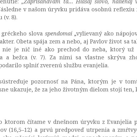
enutie:
„Zaprisahávam ťa… Hlásaj slovo, naliehaj 
 Následne v našom úryvku pridáva osobnú reflexiu 
(v. 8).
u gréckeho slova
spendomai
„vylievaný ako nápojová
kter. Obeta spája zem a nebo, aj Pavlov život sa ta
 nie je nič iné ako prechod do neba, ktorý už 
 a bežca (v. 7). Za nimi sa vlastne skrýva zh
odarilo splniť zverenú službu evanjelia.
 sústreďuje pozornosť na Pána, ktorým je v tomto
sne ukazuje, že za jeho životným dielom stojí ten, 
, o ktorom čítame v dnešnom úryvku z Evanjelia p
ov (16,5–12) a prvú predpoveď utrpenia a zmŕtvych