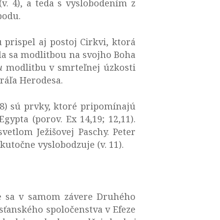
v. 4), a teda s vyslobodením z
bodu.
 prispel aj postoj Cirkvi, ktorá
ila sa modlitbou na svojho Boha
nu
modlitbu v smrteľnej úzkosti
kráľa Herodesa.
 8) sú prvky, ktoré pripomínajú
ypta (porov. Ex 14,19; 12,11).
vetlom Ježišovej Paschy. Peter
kutočne vyslobodzuje (v. 11).
ame sa v samom závere Druhého
esťanského spoločenstva v Efeze