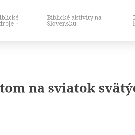
iblické
Biblické aktivity na
droje
Slovensku
om na sviatok svätýc