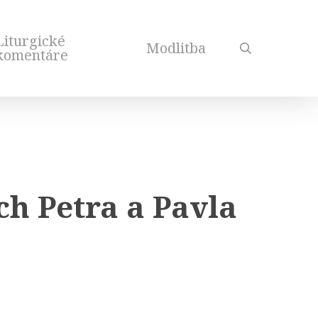
Liturgické
Modlitba
search
komentáre
h Petra a Pavla