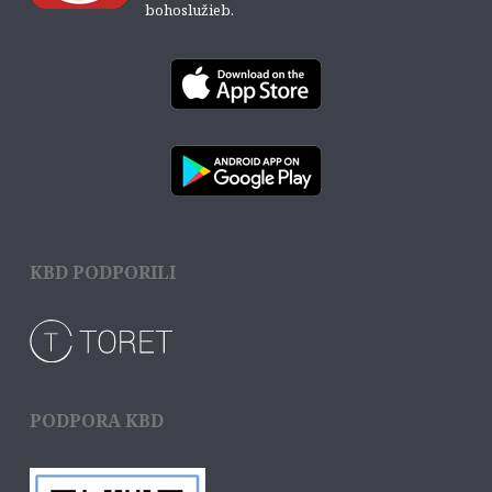
bohoslužieb.
KBD PODPORILI
PODPORA KBD