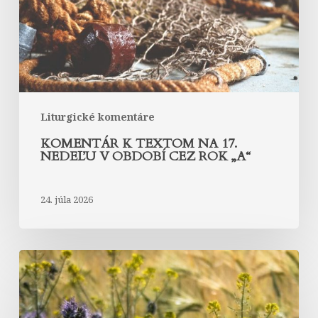
nedeľu
v
období
cez
rok
„A“
Liturgické komentáre
KOMENTÁR K TEXTOM NA 17.
NEDEĽU V OBDOBÍ CEZ ROK „A“
24. júla 2026
Komentár
k
textom
na