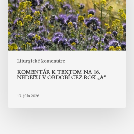
16.
nedeľu
v
období
cez
rok
„A“
Liturgické komentáre
KOMENTÁR K TEXTOM NA 16.
NEDEĽU V OBDOBÍ CEZ ROK „A“
17. júla 2026