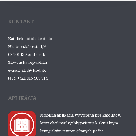
KONTAKT
Katolícke biblické dielo
Hrabovská cesta 1/A
034 01 Ružomberok
Slovenská republika
e-mail: kbd@kbd.sk
tel.č. +421 915 909 914
APLIKÁCIA
Mobilná aplikácia vytvorená pre katolíkov,
ktorí chcú mať rýchly prístup k aktuálnym
liturgickým textom čítaných počas