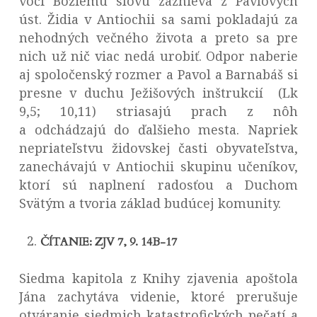
voči Božiemu slovu zaznieva z Pavlových
úst. Židia v Antiochii sa sami pokladajú za
nehodných večného života a preto sa pre
nich už nič viac nedá urobiť. Odpor naberie
aj spoločenský rozmer a Pavol a Barnabáš si
presne v duchu Ježišových inštrukcií (Lk
9,5; 10,11) striasajú prach z nôh
a odchádzajú do ďalšieho mesta. Napriek
nepriateľstvu židovskej časti obyvateľstva,
zanechávajú v Antiochii skupinu učeníkov,
ktorí sú naplnení radosťou a Duchom
Svätým a tvoria základ budúcej komunity.
ČÍTANIE: ZJV 7, 9. 14B-17
Siedma kapitola z Knihy zjavenia apoštola
Jána zachytáva videnie, ktoré prerušuje
otváranie siedmich katastrofických pečatí a