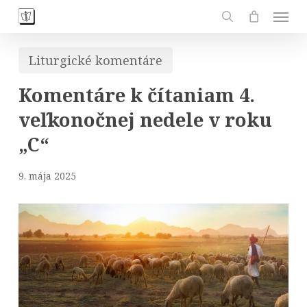
Skip
Men
to
search
main
Liturgické komentáre
content
Komentáre k čítaniam 4.
veľkonočnej nedele v roku
„C“
9. mája 2025