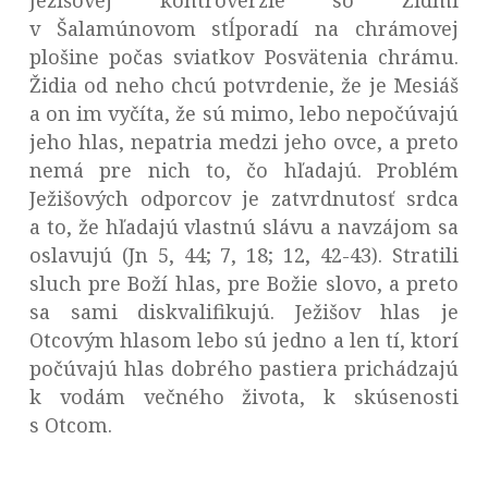
Ježišovej kontroverzie so Židmi
v Šalamúnovom stĺporadí na chrámovej
plošine počas sviatkov Posvätenia chrámu.
Židia od neho chcú potvrdenie, že je Mesiáš
a on im vyčíta, že sú mimo, lebo nepočúvajú
jeho hlas, nepatria medzi jeho ovce, a preto
nemá pre nich to, čo hľadajú. Problém
Ježišových odporcov je zatvrdnutosť srdca
a to, že hľadajú vlastnú slávu a navzájom sa
oslavujú (Jn 5, 44; 7, 18; 12, 42-43). Stratili
sluch pre Boží hlas, pre Božie slovo, a preto
sa sami diskvalifikujú. Ježišov hlas je
Otcovým hlasom lebo sú jedno a len tí, ktorí
počúvajú hlas dobrého pastiera prichádzajú
k vodám večného života, k skúsenosti
s Otcom.