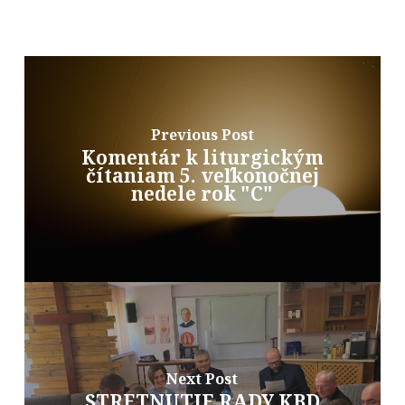
Previous Post
Komentár k liturgickým
čítaniam 5. veľkonočnej
nedele rok "C"
Next Post
STRETNUTIE RADY KBD