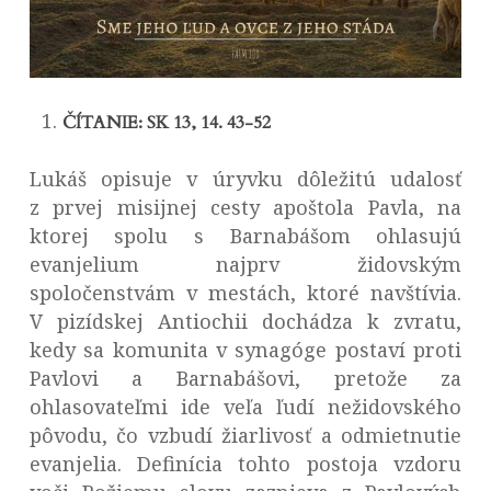
ČÍTANIE: SK 13, 14. 43-52
Lukáš opisuje v úryvku dôležitú udalosť
z prvej misijnej cesty apoštola Pavla, na
ktorej spolu s Barnabášom ohlasujú
evanjelium najprv židovským
spoločenstvám v mestách, ktoré navštívia.
V pizídskej Antiochii dochádza k zvratu,
kedy sa komunita v synagóge postaví proti
Pavlovi a Barnabášovi, pretože za
ohlasovateľmi ide veľa ľudí nežidovského
pôvodu, čo vzbudí žiarlivosť a odmietnutie
evanjelia. Definícia tohto postoja vzdoru