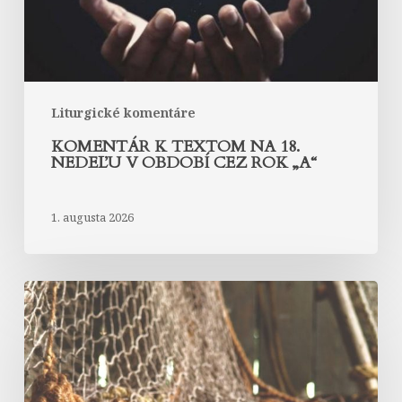
období
cez
rok
„A“
Liturgické komentáre
KOMENTÁR K TEXTOM NA 18.
NEDEĽU V OBDOBÍ CEZ ROK „A“
1. augusta 2026
Komentár
k
textom
na
17.