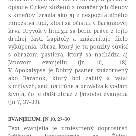
opisuje Cirkev zloženú z označených členov
z kmeňov Izraela ako aj z nespočítateľného
množstva ľudí, ktorí sa očistili v Baránkovej
krvi. Úryvok v liturgii sa berie práve z tejto
druhej časti kapitoly a znázorňuje dielo
vykúpenia. Obraz, ktorý je tu použitý súvisí
s obrazom pastiera, ktorý sa nachádza aj
Jánovom evanjeliu (Jn 10, 1-18).
V Apokalypse je Dobrý pastier znázornený
ako Baránok, ktorý bol zabitý a vstal
z mŕtvych, sedí na tróne a privádza k vodám
života, čo je ďalší obraz z Jánovho evanjelia
(Jn 7, 37-39).
EVANJELIUM: JN 10, 27-30
Text evanjelia je umiestnený doprostred