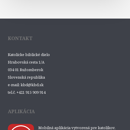
KONTAKT
Katolícke biblické dielo
Hrabovská cesta 1/A
034 01 Ružomberok
Slovenská republika
e-mail: kbd@kbd.sk
tel.č. +421 915 909 914
APLIKÁCIA
Mobilná aplikácia vytvorená pre katolíkov,