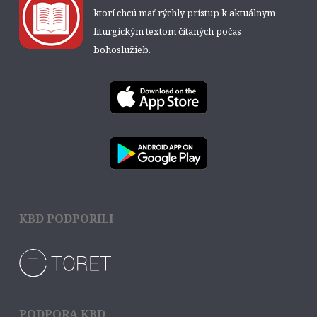
ktorí chcú mať rýchly prístup k aktuálnym
liturgickým textom čítaných počas
bohoslužieb.
KBD PODPORILI
PODPORA KBD