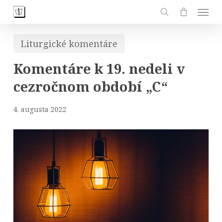
Skip
Men
to
search
main
Liturgické komentáre
content
Komentáre k 19. nedeli v
cezročnom období „C“
4. augusta 2022