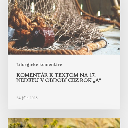
na
17.
nedeľu
v
období
cez
rok
„A“
Liturgické komentáre
KOMENTÁR K TEXTOM NA 17.
NEDEĽU V OBDOBÍ CEZ ROK „A“
24. júla 2026
Komentár