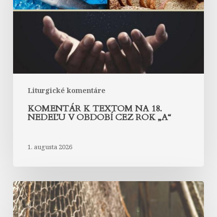
18.
nedeľu
v
období
cez
rok
„A“
Liturgické komentáre
KOMENTÁR K TEXTOM NA 18.
NEDEĽU V OBDOBÍ CEZ ROK „A“
1. augusta 2026
Komentár
k
textom