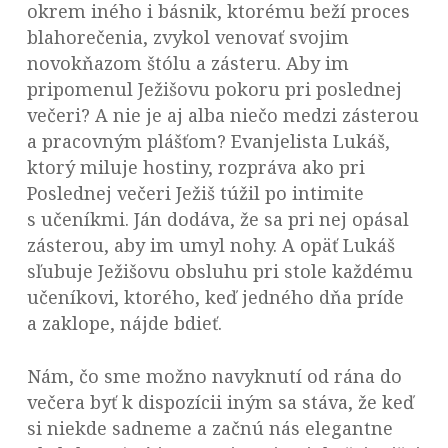
okrem iného i básnik, ktorému beží proces
blahorečenia, zvykol venovať svojim
novokňazom štólu a zásteru. Aby im
pripomenul Ježišovu pokoru pri poslednej
večeri? A nie je aj alba niečo medzi zásterou
a pracovným plášťom? Evanjelista Lukáš,
ktorý miluje hostiny, rozpráva ako pri
Poslednej večeri Ježiš túžil po intimite
s učeníkmi. Ján dodáva, že sa pri nej opásal
zásterou, aby im umyl nohy. A opäť Lukáš
sľubuje Ježišovu obsluhu pri stole každému
učeníkovi, ktorého, keď jedného dňa príde
a zaklope, nájde bdieť.
Nám, čo sme možno navyknutí od rána do
večera byť k dispozícii iným sa stáva, že keď
si niekde sadneme a začnú nás elegantne