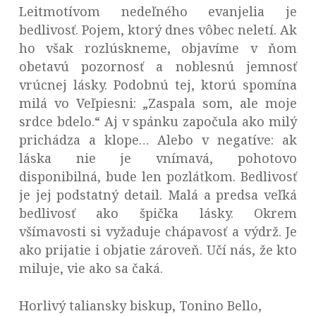
Leitmotívom nedeľného evanjelia je
bedlivosť. Pojem, ktorý dnes vôbec neletí. Ak
ho však rozlúskneme, objavíme v ňom
obetavú pozornosť a noblesnú jemnosť
vrúcnej lásky. Podobnú tej, ktorú spomína
milá vo Veľpiesni: „Zaspala som, ale moje
srdce bdelo.“ Aj v spánku započula ako milý
prichádza a klope… Alebo v negatíve: ak
láska nie je vnímavá, pohotovo
disponibilná, bude len pozlátkom. Bedlivosť
je jej podstatný detail. Malá a predsa veľká
bedlivosť ako špička lásky. Okrem
všímavosti si vyžaduje chápavosť a výdrž. Je
ako prijatie i objatie zároveň. Učí nás, že kto
miluje, vie ako sa čaká.
Horlivý taliansky biskup, Tonino Bello,