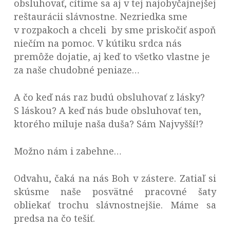
obsluhovať, cítime sa aj v tej najobyčajnejšej
reštaurácii slávnostne. Nezriedka sme
v rozpakoch a chceli by sme priskočiť aspoň
niečím na pomoc. V kútiku srdca nás
premôže dojatie, aj keď to všetko vlastne je
za naše chudobné peniaze…
A čo keď nás raz budú obsluhovať z lásky?
S láskou? A keď nás bude obsluhovať ten,
ktorého miluje naša duša? Sám Najvyšší!?
Možno nám i zabehne…
Odvahu, čaká na nás Boh v zástere. Zatiaľ si
skúsme naše posvätné pracovné šaty
obliekať trochu slávnostnejšie. Máme sa
predsa na čo tešiť.