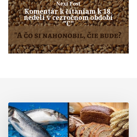
Next Post
Komentár k čítaniam k 18.
nedeli v cezročnom období
"C"
Komentár
k
textom
na