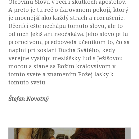
Otcovmu Slovu v reči i skutkoch apoštolov.
A preto je tu reč o darovanom pokoji, ktorý
je mocnejší ako každý strach a rozrušenie.
Učeníci ešte nechápu tomuto slovu, ale to
od nich Ježiš ani neočakáva. Jeho slovo je tu
proroctvom, predpovedá učeníkom to, čo sa
naplní pri zoslaní Ducha Svätého, kedy
verejne vystúpi mesiášsky ľud s Ježišovou
mocou a stane sa Božím kráľovstvom v
tomto svete a znamením Božej lásky k
tomuto svetu.
Štefan Novotný