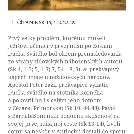
ČÍTANIE SK 15, 1-2. 22-29
Prvý veľký problém, ktorému museli
Ježišovi učeníci v prvej misii po Zoslaní
Ducha Svätého bol okrem prenasledovania
zo strany židovských náboženských autorít
(Sk 4, 1-3; 5, 1-7; 7, 54 – 8, 3) aj prekvapivý
úspech misie u nežidovských národov.
Apoštol Peter zažil prekvapivé vyliatie
Ducha Svätého na stotníka Kornélia
a pokrstil ho i s celým jeho domom
v Cézarei Prímorskej (Sk 10, 44-48). Pavol
s Barnabášom mali podobnú skúsenosť na
svojej prvej misijnej ceste (Sk 13-14), kvôli
čomu sa neskôr v Antiochii dostali do sporu