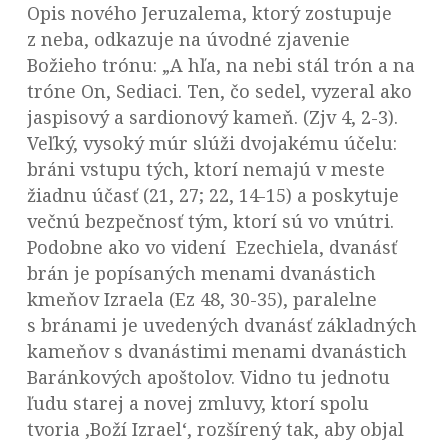
Opis nového Jeruzalema, ktorý zostupuje
z neba, odkazuje na úvodné zjavenie
Božieho trónu: „A hľa, na nebi stál trón a na
tróne On, Sediaci. Ten, čo sedel, vyzeral ako
jaspisový a sardionový kameň. (Zjv 4, 2-3).
Veľký, vysoký múr slúži dvojakému účelu:
bráni vstupu tých, ktorí nemajú v meste
žiadnu účasť (21, 27; 22, 14-15) a poskytuje
večnú bezpečnosť tým, ktorí sú vo vnútri.
Podobne ako vo videní Ezechiela, dvanásť
brán je popísaných menami dvanástich
kmeňov Izraela (Ez 48, 30-35), paralelne
s bránami je uvedených dvanásť základných
kameňov s dvanástimi menami dvanástich
Baránkových apoštolov. Vidno tu jednotu
ľudu starej a novej zmluvy, ktorí spolu
tvoria ‚Boží Izrael‘, rozšírený tak, aby objal