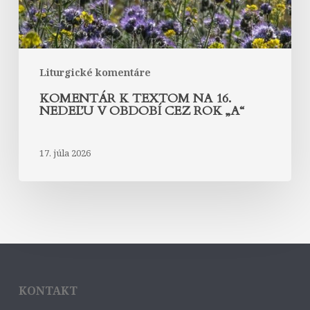
cez
rok
„A“
Liturgické komentáre
KOMENTÁR K TEXTOM NA 16.
NEDEĽU V OBDOBÍ CEZ ROK „A“
17. júla 2026
KONTAKT