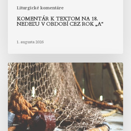
Liturgické komentáre
KOMENTÁR K TEXTOM NA 18.
NEDEĽU V OBDOBÍ CEZ ROK „A“
1. augusta 2026
Komentár
k
textom
na
17.
nedeľu
v
období
cez