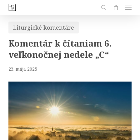
Skip
Men
to
search
main
Liturgické komentáre
content
Komentár k čítaniam 6.
veľkonočnej nedele „C“
23. mája 2025