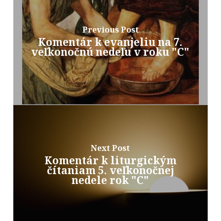
Previous Post
Komentár k evanjeliu na 7.
veľkonočnú nedeľu v roku "C"
Next Post
Komentár k liturgickým
čítaniam 5. veľkonočnej
nedele rok "C"