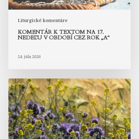
rok
„A“
Liturgické komentáre
KOMENTÁR K TEXTOM NA 17.
NEDEĽU V OBDOBÍ CEZ ROK „A“
24. júla 2026
Komentár
k
textom
na
16.
nedeľu
v
období