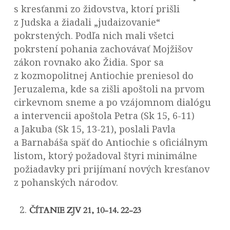
s kresťanmi zo židovstva, ktorí prišli
z Judska a žiadali „judaizovanie“
pokrstených. Podľa nich mali všetci
pokrstení pohania zachovávať Mojžišov
zákon rovnako ako Židia. Spor sa
z kozmopolitnej Antiochie preniesol do
Jeruzalema, kde sa zišli apoštoli na prvom
cirkevnom sneme a po vzájomnom dialógu
a intervencii apoštola Petra (Sk 15, 6-11)
a Jakuba (Sk 15, 13-21), poslali Pavla
a Barnabáša späť do Antiochie s oficiálnym
listom, ktorý požadoval štyri minimálne
požiadavky pri prijímaní nových kresťanov
z pohanských národov.
ČÍTANIE ZJV 21, 10-14. 22-23