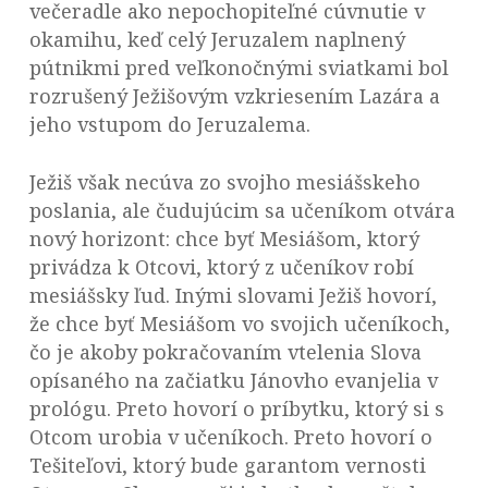
večeradle ako nepochopiteľné cúvnutie v
okamihu, keď celý Jeruzalem naplnený
pútnikmi pred veľkonočnými sviatkami bol
rozrušený Ježišovým vzkriesením Lazára a
jeho vstupom do Jeruzalema.
Ježiš však necúva zo svojho mesiášskeho
poslania, ale čudujúcim sa učeníkom otvára
nový horizont: chce byť Mesiášom, ktorý
privádza k Otcovi, ktorý z učeníkov robí
mesiášsky ľud. Inými slovami Ježiš hovorí,
že chce byť Mesiášom vo svojich učeníkoch,
čo je akoby pokračovaním vtelenia Slova
opísaného na začiatku Jánovho evanjelia v
prológu. Preto hovorí o príbytku, ktorý si s
Otcom urobia v učeníkoch. Preto hovorí o
Tešiteľovi, ktorý bude garantom vernosti