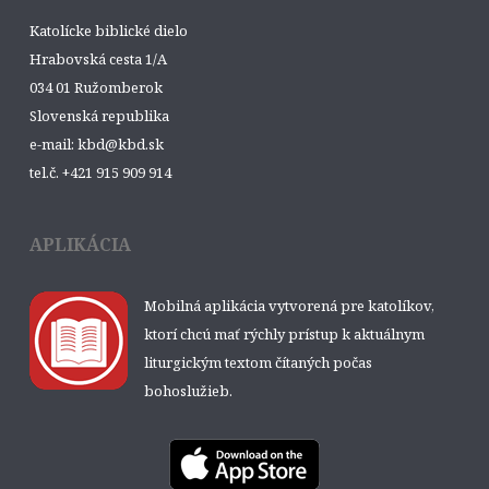
Katolícke biblické dielo
Hrabovská cesta 1/A
034 01 Ružomberok
Slovenská republika
e-mail: kbd@kbd.sk
tel.č. +421 915 909 914
APLIKÁCIA
Mobilná aplikácia vytvorená pre katolíkov,
ktorí chcú mať rýchly prístup k aktuálnym
liturgickým textom čítaných počas
bohoslužieb.