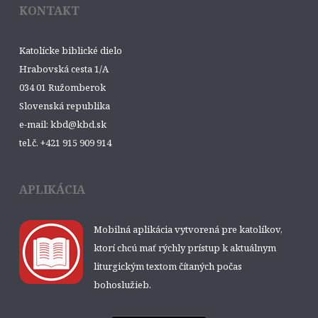
KONTAKT
Katolícke biblické dielo
Hrabovská cesta 1/A
034 01 Ružomberok
Slovenská republika
e-mail: kbd@kbd.sk
tel.č. +421 915 909 914
APLIKÁCIA
Mobilná aplikácia vytvorená pre katolíkov,
ktorí chcú mať rýchly prístup k aktuálnym
liturgickým textom čítaných počas
bohoslužieb.