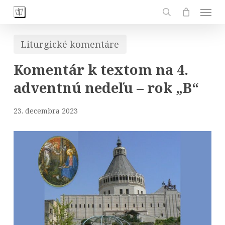
Skip
Men
to
search
main
Liturgické komentáre
content
Komentár k textom na 4.
adventnú nedeľu – rok „B“
23. decembra 2023