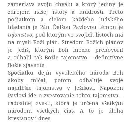
zameriava svoju chválu a ktorý jediný je
zdrojom našej istoty a múdrosti. Preto
počiatkom a cieľom každého ľudského
hľadania je Pán. Ďalšou Pavlovou témou je
tajomstvo
, pod ktorým vo svojich listoch má
na mysli Boží plán. Stredom Božích plánov
je Ježiš, ktorým Boh mocne prehovoril
a odhalil tak Božie tajomstvo – definitívne
Božie zjavenie.
Spočiatku dejín vyvoleného národa Boh
akoby mlčal, potom odhaľuje svoje
najhlbšie tajomstvo v Ježišovi. Napokon
Pavlovi ide o zvestovanie tohto tajomstva –
radostnej zvesti, ktorá je určená všetkým
národom všetkých čias. A to je úloha
kresťanov i dnes.