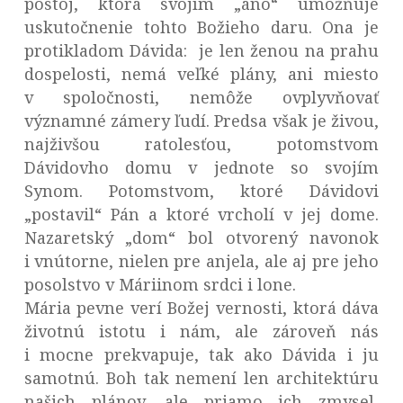
postoj, ktorá svojím „áno“ umožňuje
uskutočnenie tohto Božieho daru. Ona je
protikladom Dávida: je len ženou na prahu
dospelosti, nemá veľké plány, ani miesto
v spoločnosti, nemôže ovplyvňovať
významné zámery ľudí. Predsa však je živou,
najživšou ratolesťou, potomstvom
Dávidovho domu v jednote so svojím
Synom. Potomstvom, ktoré Dávidovi
„postavil“ Pán a ktoré vrcholí v jej dome.
Nazaretský „dom“ bol otvorený navonok
i vnútorne, nielen pre anjela, ale aj pre jeho
posolstvo v Máriinom srdci i lone.
Mária pevne verí Božej vernosti, ktorá dáva
životnú istotu i nám, ale zároveň nás
i mocne prekvapuje, tak ako Dávida i ju
samotnú. Boh tak nemení len architektúru
našich plánov, ale priamo ich zmysel,