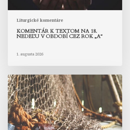
rok
„A“
Liturgické komentáre
KOMENTÁR K TEXTOM NA 18.
NEDEĽU V OBDOBÍ CEZ ROK „A“
1. augusta 2026
Komentár
k
textom
na
17.
nedeľu
v