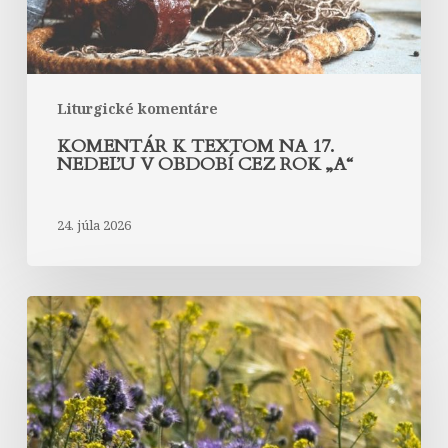
období
cez
rok
„A“
Liturgické komentáre
KOMENTÁR K TEXTOM NA 17.
NEDEĽU V OBDOBÍ CEZ ROK „A“
24. júla 2026
Komentár
k
textom
na
16.
nedeľu