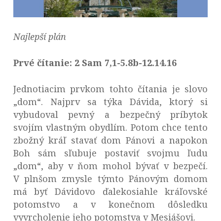
Najlepší plán
Prvé čítanie: 2 Sam 7,1-5.8b-12.14.16
Jednotiacim prvkom tohto čítania je slovo
„dom“. Najprv sa týka Dávida, ktorý si
vybudoval pevný a bezpečný príbytok
svojím vlastným obydlím. Potom chce tento
zbožný kráľ stavať dom Pánovi a napokon
Boh sám sľubuje postaviť svojmu ľudu
„dom“, aby v ňom mohol bývať v bezpečí.
V plnšom zmysle týmto Pánovým domom
má byť Dávidovo ďalekosiahle kráľovské
potomstvo a v konečnom dôsledku
vyvrcholenie jeho potomstva v Mesiášovi.