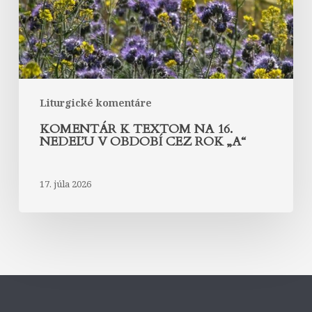
v
období
cez
rok
„A“
Liturgické komentáre
KOMENTÁR K TEXTOM NA 16.
NEDEĽU V OBDOBÍ CEZ ROK „A“
17. júla 2026