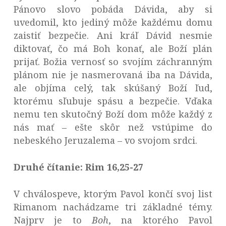
Pánovo slovo pobáda Dávida, aby si
uvedomil, kto jediný môže každému domu
zaistiť bezpečie. Ani kráľ Dávid nesmie
diktovať, čo má Boh konať, ale Boží plán
prijať. Božia vernosť so svojím záchranným
plánom nie je nasmerovaná iba na Dávida,
ale objíma celý, tak skúšaný Boží ľud,
ktorému sľubuje spásu a bezpečie. Vďaka
nemu ten skutočný Boží dom môže každý z
nás mať – ešte skôr než vstúpime do
nebeského Jeruzalema – vo svojom srdci.
Druhé čítanie: Rim 16,25-27
V chválospeve, ktorým Pavol končí svoj list
Rimanom nachádzame tri základné témy.
Najprv je to
Boh
, na ktorého Pavol