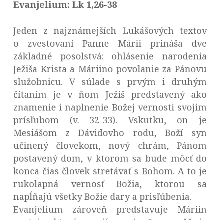
Evanjelium: Lk 1,26-38
Jeden z najznámejších Lukášových textov
o zvestovaní Panne Márii prináša dve
základné posolstvá: ohlásenie narodenia
Ježiša Krista a Máriino povolanie za Pánovu
služobnicu. V súlade s prvým i druhým
čítaním je v ňom Ježiš predstavený ako
znamenie i naplnenie Božej vernosti svojim
prísľubom (v. 32-33). Vskutku, on je
Mesiášom z Dávidovho rodu, Boží syn
učinený človekom, nový chrám, Pánom
postavený dom, v ktorom sa bude môcť do
konca čias človek stretávať s Bohom. A to je
rukolapná vernosť Božia, ktorou sa
napĺňajú všetky Božie dary a prisľúbenia.
Evanjelium zároveň predstavuje Máriin