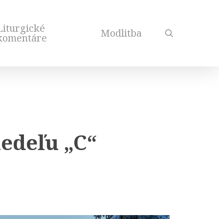
Liturgické
Modlitba
search
komentáre
edeľu „C“