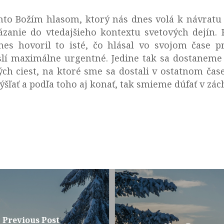
ýmto Božím hlasom, ktorý nás dnes volá k návratu 
zanie do vtedajšieho kontextu svetových dejín. 
dnes hovoril to isté, čo hlásal vo svojom čase p
lí maximálne urgentné. Jedine tak sa dostaneme z
h ciest, na ktoré sme sa dostali v ostatnom čas
ýšľať a podľa toho aj konať, tak smieme dúfať v zác
Previous Post