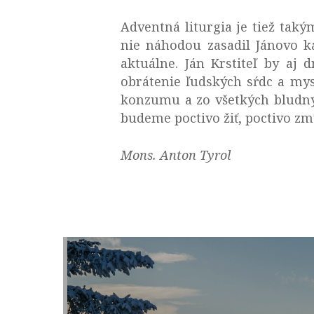
Adventná liturgia je tiež tak
nie náhodou zasadil Jánovo ká
aktuálne. Ján Krstiteľ by aj 
obrátenie ľudských sŕdc a mys
konzumu a zo všetkých bludnýc
budeme poctivo žiť, poctivo zm
Mons. Anton Tyrol