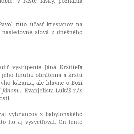
ie: v raste lásky, poznania
avol túto účasť kresťanov na
ú nasledovné slová z dnešného
diť vystúpenie Jána Krstiteľa
a jeho hnutiu obrátenia a krstu
ho kázania, ale hlavne o Boží
ad Jánom…
Evanjelista Lukáš nás
osti.
vrat vyhnancov z babylonského
to ho aj vysvetľoval. On tento