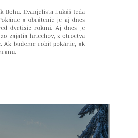
k Bohu. Evanjelista Lukáš teda
Pokánie a obrátenie je aj dnes
red dvetisíc rokmi. Aj dnes je
o zajatia hriechov, z otroctva
e. Ak budeme robiť pokánie, ak
hranu.