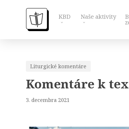
Skip
to
KBD
Naše aktivity
B
main
z
content
Liturgické komentáre
Komentáre k tex
3. decembra 2021