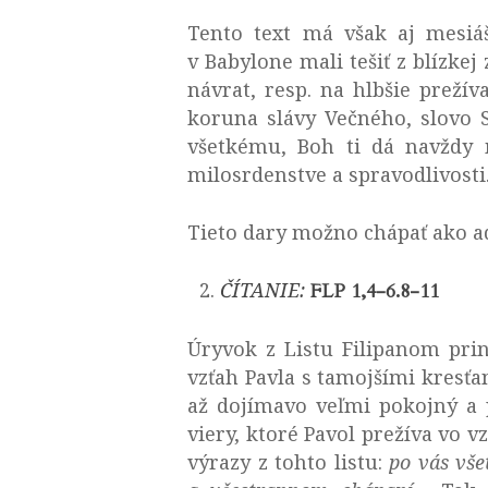
Tento text má však aj mesiáš
v Babylone mali tešiť z blízke
návrat, resp. na hlbšie prežív
koruna slávy Večného, slovo 
všetkému, Boh ti dá navždy m
milosrdenstve a spravodlivost
Tieto dary možno chápať ako a
ČÍTANIE:
FLP 1,4-6.8-11
Úryvok z Listu Filipanom prin
vzťah Pavla s tamojšími kresťa
až dojímavo veľmi pokojný a 
viery, ktoré Pavol prežíva vo 
výrazy z tohto listu:
po vás vše