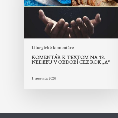
18.
nedeľu
v
období
cez
rok
„A“
Liturgické komentáre
KOMENTÁR K TEXTOM NA 18.
NEDEĽU V OBDOBÍ CEZ ROK „A“
1. augusta 2026