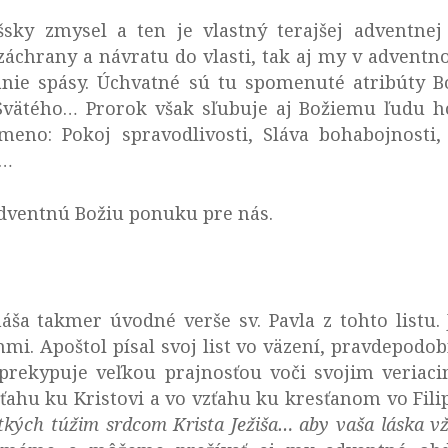
sky zmysel a ten je vlastný terajšej adventnej 
j záchrany a návratu do vlasti, tak aj my v adven
anie spásy. Úchvatné sú tu spomenuté atribúty Bo
Svätého… Prorok však sľubuje aj Božiemu ľudu ho
eno: Pokoj spravodlivosti, Sláva bohabojnosti, 
i…
dventnú Božiu ponuku pre nás.
áša takmer úvodné verše sv. Pavla z tohto listu.
nmi. Apoštol písal svoj list vo väzení, pravdepodob
prekypuje veľkou prajnosťou voči svojim veriaci
vzťahu ku Kristovi a vo vzťahu ku kresťanom vo Fili
tkých túžim srdcom Krista Ježiša… aby vaša láska v