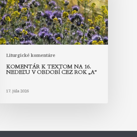
6.
edeľu
bdobí
ez
ok
A“
Liturgické komentáre
KOMENTÁR K TEXTOM NA 16.
NEDEĽU V OBDOBÍ CEZ ROK „A“
17. júla 2026