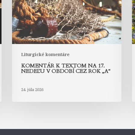
17.
1
nedeľu
n
v
v
období
o
cez
c
rok
r
„A“
„
Liturgické komentáre
KOMENTÁR K TEXTOM NA 17.
NEDEĽU V OBDOBÍ CEZ ROK „A“
24. júla 2026