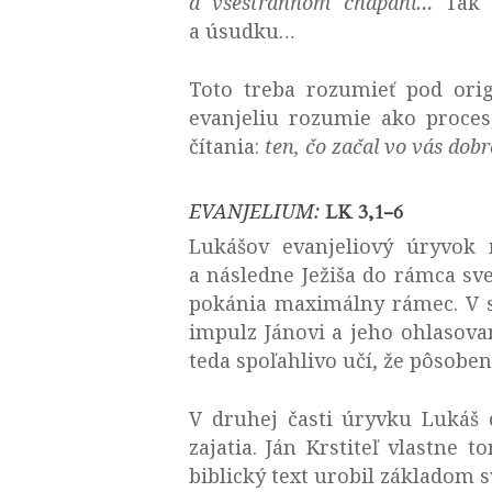
a všestrannom chápaní…
Tak m
a úsudku…
Toto treba rozumieť pod or
evanjeliu rozumie ako proces
čítania:
ten, čo začal vo vás dobr
EVANJELIUM:
LK 3,1-6
Lukášov evanjeliový úryvok m
a následne Ježiša do rámca sve
pokánia maximálny rámec. V s
impulz Jánovi a jeho ohlasova
teda spoľahlivo učí, že pôsobeni
V druhej časti úryvku Lukáš 
zajatia. Ján Krstiteľ vlastne
biblický text urobil základom 