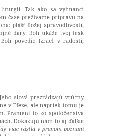
liturgii. Tak ako sa vyhnanci
tnom čase prežívame prípravu na
ha: plášť Božej spravodlivosti,
jné dary: Boh ukáže tvoj lesk
Boh povedie Izrael v radosti,
 Jeho slová prezrádzajú vrúcny
ne v Efeze, ale napriek tomu je
m. Pramení to zo spoločenstva
pách. Dokazujú nám to aj ďalšie
ždy viac rástla v pravom poznaní