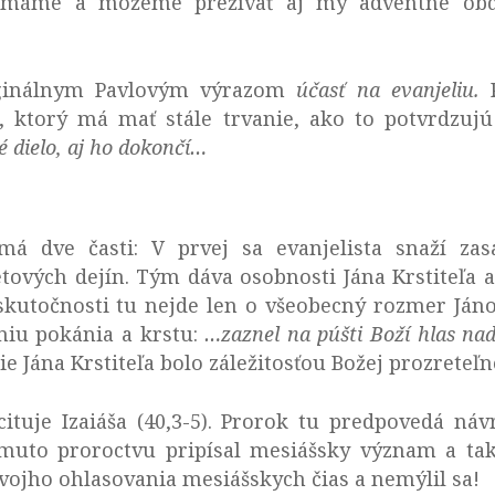
áme a môžeme prežívať aj my adventné obdob
iginálnym Pavlovým výrazom
účasť na evanjeliu.
P
, ktorý má mať stále trvanie, ako to potvrdzuj
é dielo, aj ho dokončí…
á dve časti: V prvej sa evanjelista snaží zasa
tových dejín. Tým dáva osobnosti Jána Krstiteľa 
kutočnosti tu nejde len o všeobecný rozmer Jánov
niu pokánia a krstu:
…zaznel na púšti Boží hlas n
e Jána Krstiteľa bolo záležitosťou Božej prozreteľn
cituje Izaiáša (40,3-5). Prorok tu predpovedá ná
 tomuto proroctvu pripísal mesiášsky význam a tak
svojho ohlasovania mesiášskych čias a nemýlil sa!