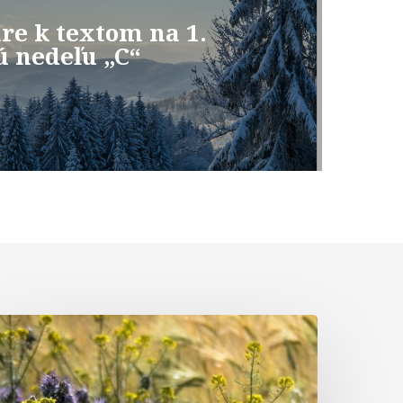
e k textom na 1.
 nedeľu „C“
Komentár
k
extom
na