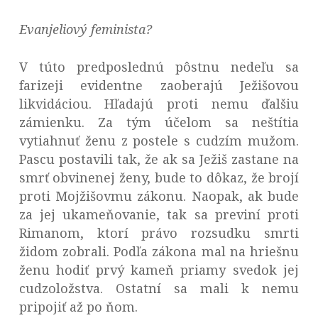
Evanjeliový feminista?
V túto predposlednú pôstnu nedeľu sa
farizeji evidentne zaoberajú Ježišovou
likvidáciou. Hľadajú proti nemu ďalšiu
zámienku. Za tým účelom sa neštítia
vytiahnuť ženu z postele s cudzím mužom.
Pascu postavili tak, že ak sa Ježiš zastane na
smrť obvinenej ženy, bude to dôkaz, že brojí
proti Mojžišovmu zákonu. Naopak, ak bude
za jej ukameňovanie, tak sa previní proti
Rimanom, ktorí právo rozsudku smrti
židom zobrali. Podľa zákona mal na hriešnu
ženu hodiť prvý kameň priamy svedok jej
cudzoložstva. Ostatní sa mali k nemu
pripojiť až po ňom.