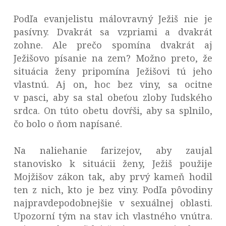
Podľa evanjelistu málovravný Ježiš nie je
pasívny. Dvakrát sa vzpriami a dvakrát
zohne. Ale prečo spomína dvakrát aj
Ježišovo písanie na zem? Možno preto, že
situácia ženy pripomína Ježišovi tú jeho
vlastnú. Aj on, hoc bez viny, sa ocitne
v pasci, aby sa stal obeťou zloby ľudského
srdca. On túto obetu dovŕši, aby sa splnilo,
čo bolo o ňom napísané.
Na naliehanie farizejov, aby zaujal
stanovisko k situácii ženy, Ježiš použije
Mojžišov zákon tak, aby prvý kameň hodil
ten z nich, kto je bez viny. Podľa pôvodiny
najpravdepodobnejšie v sexuálnej oblasti.
Upozorní tým na stav ich vlastného vnútra.