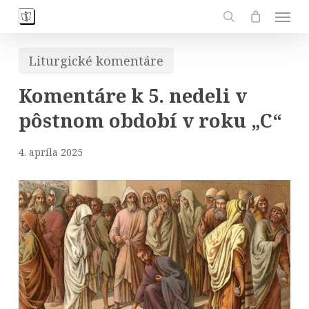
Skip
Men
to
search
main
Liturgické komentáre
content
Komentáre k 5. nedeli v
pôstnom období v roku „C“
4. apríla 2025