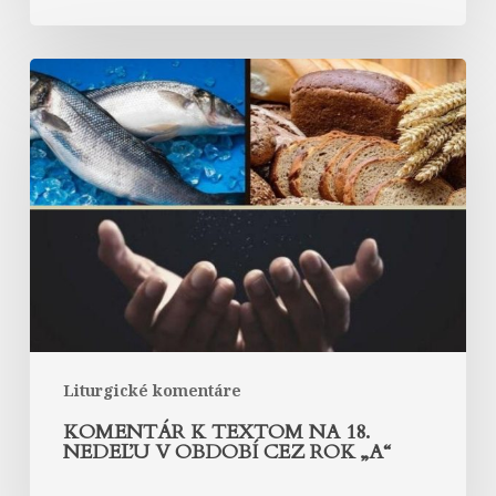
Komentár
k
textom
na
18.
nedeľu
v
období
cez
rok
„A“
Liturgické komentáre
KOMENTÁR K TEXTOM NA 18.
NEDEĽU V OBDOBÍ CEZ ROK „A“