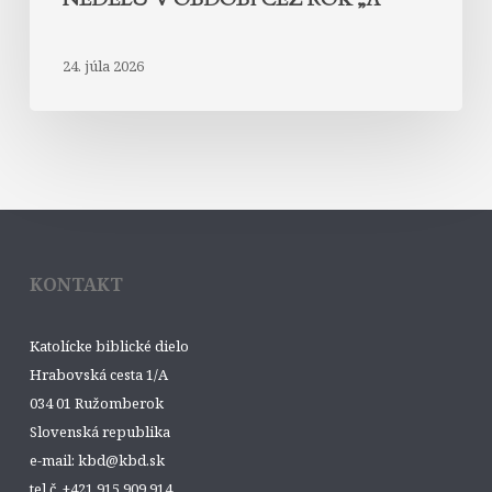
24. júla 2026
KONTAKT
Katolícke biblické dielo
Hrabovská cesta 1/A
034 01 Ružomberok
Slovenská republika
e-mail: kbd@kbd.sk
tel.č. +421 915 909 914