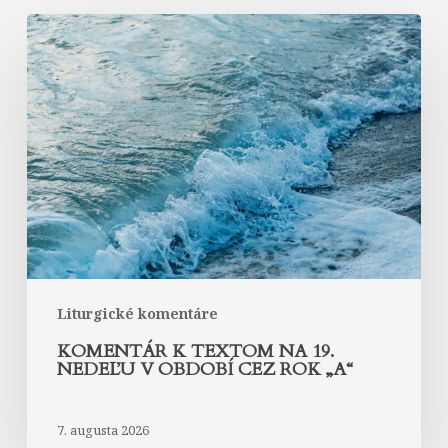
Komentár
k
textom
na
19.
nedeľu
v
období
cez
rok
„A“
Liturgické komentáre
KOMENTÁR K TEXTOM NA 19.
NEDEĽU V OBDOBÍ CEZ ROK „A“
7. augusta 2026