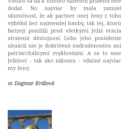
Všeličo sa dá k tomuto silnému príbehu ešte
dodať. No najviac by mala zaznieť
skutočnosť, že ak partner onej ženy z toho
vybŕdol bez najmenšej hanby, tak tej, ktorú
farizeji ponížili pred všetkými Ježiš vracia
stratenú dôstojnosť. Lebo jeho posúdenie
situácií nie je dokrivené nadradenosťou ani
patriarchálnymi zvyklosťami. A za to sme
Ježišovi – tak ako nikomu – vďačné najviac
my ženy.
sr. Dagmar Králová