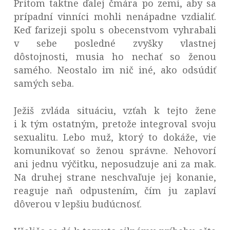
Pritom taktne ďalej čmára po zemi, aby sa
prípadní vinníci mohli nenápadne vzdialiť.
Keď farizeji spolu s obecenstvom vyhrabali
v sebe posledné zvyšky vlastnej
dôstojnosti, musia ho nechať so ženou
samého. Neostalo im nič iné, ako odsúdiť
samých seba.
Ježiš zvláda situáciu, vzťah k tejto žene
i k tým ostatným, pretože integroval svoju
sexualitu. Lebo muž, ktorý to dokáže, vie
komunikovať so ženou správne. Nehovorí
ani jednu výčitku, neposudzuje ani za mak.
Na druhej strane neschvaľuje jej konanie,
reaguje naň odpustením, čím ju zaplaví
dôverou v lepšiu budúcnosť.