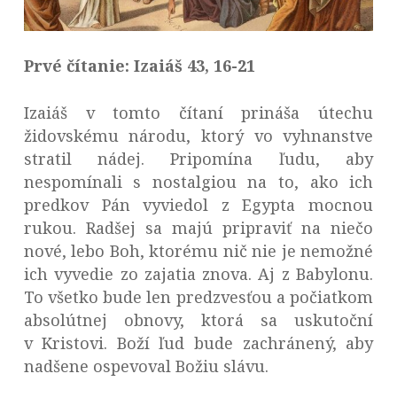
Prvé čítanie: Izaiáš 43, 16-21
Izaiáš v tomto čítaní prináša útechu
židovskému národu, ktorý vo vyhnanstve
stratil nádej. Pripomína ľudu, aby
nespomínali s nostalgiou na to, ako ich
predkov Pán vyviedol z Egypta mocnou
rukou. Radšej sa majú pripraviť na niečo
nové, lebo Boh, ktorému nič nie je nemožné
ich vyvedie zo zajatia znova. Aj z Babylonu.
To všetko bude len predzvesťou a počiatkom
absolútnej obnovy, ktorá sa uskutoční
v Kristovi. Boží ľud bude zachránený, aby
nadšene ospevoval Božiu slávu.