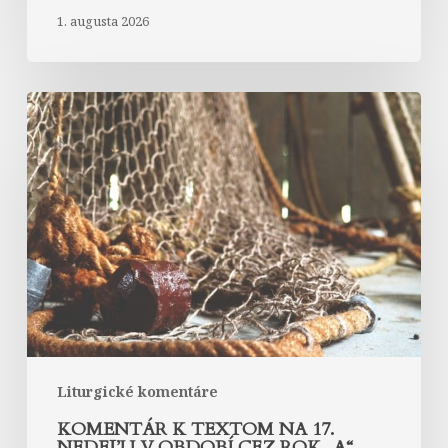
1. augusta 2026
Komentár
k
textom
na
17.
nedeľu
v
období
cez
rok
„A“
Liturgické komentáre
KOMENTÁR K TEXTOM NA 17.
NEDEĽU V OBDOBÍ CEZ ROK „A“