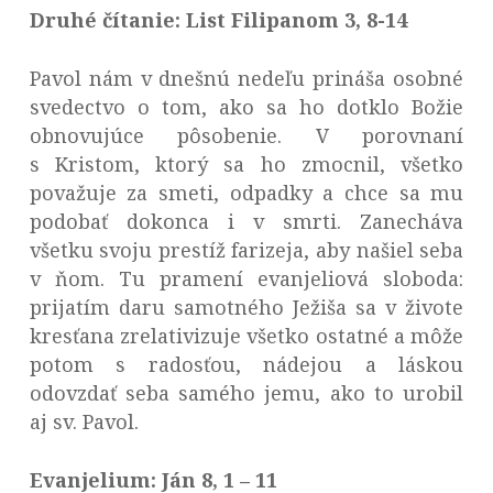
Druhé čítanie: List Filipanom 3, 8-14
Pavol nám v dnešnú nedeľu prináša osobné
svedectvo o tom, ako sa ho dotklo Božie
obnovujúce pôsobenie. V porovnaní
s Kristom, ktorý sa ho zmocnil, všetko
považuje za smeti, odpadky a chce sa mu
podobať dokonca i v smrti. Zanecháva
všetku svoju prestíž farizeja, aby našiel seba
v ňom. Tu pramení evanjeliová sloboda:
prijatím daru samotného Ježiša sa v živote
kresťana zrelativizuje všetko ostatné a môže
potom s radosťou, nádejou a láskou
odovzdať seba samého jemu, ako to urobil
aj sv. Pavol.
Evanjelium: Ján 8, 1 – 11