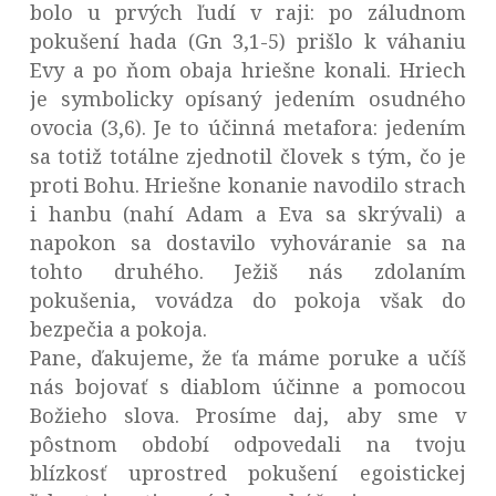
bolo u prvých ľudí v raji: po záludnom
pokušení hada (Gn 3,1-5) prišlo k váhaniu
Evy a po ňom obaja hriešne konali. Hriech
je symbolicky opísaný jedením osudného
ovocia (3,6). Je to účinná metafora: jedením
sa totiž totálne zjednotil človek s tým, čo je
proti Bohu. Hriešne konanie navodilo strach
i hanbu (nahí Adam a Eva sa skrývali) a
napokon sa dostavilo vyhováranie sa na
tohto druhého. Ježiš nás zdolaním
pokušenia, vovádza do pokoja však do
bezpečia a pokoja.
Pane, ďakujeme, že ťa máme poruke a učíš
nás bojovať s diablom účinne a pomocou
Božieho slova. Prosíme daj, aby sme v
pôstnom období odpovedali na tvoju
blízkosť uprostred pokušení egoistickej