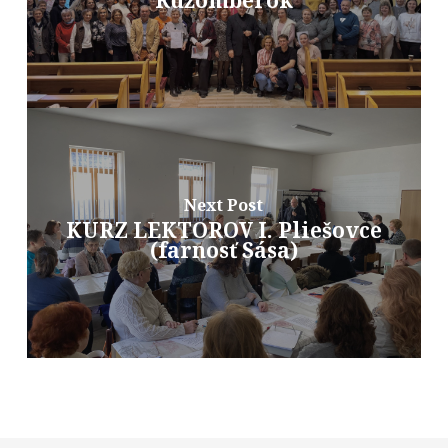
Next Post
KURZ LEKTOROV I. Pliešovce
(farnosť Sása)