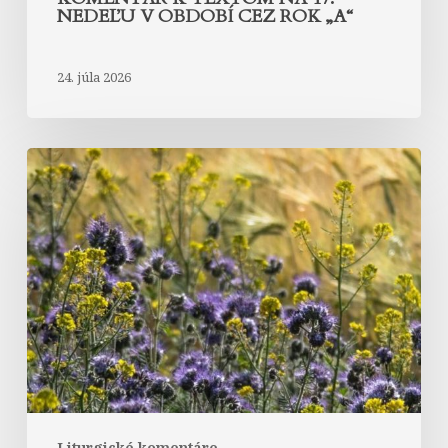
NEDEĽU V OBDOBÍ CEZ ROK „A“
24. júla 2026
Komentár
k
textom
na
16.
nedeľu
v
období
cez
rok
„A“
Liturgické komentáre