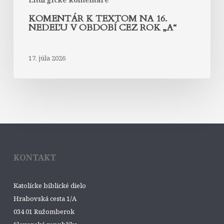
KOMENTÁR K TEXTOM NA 16.
NEDEĽU V OBDOBÍ CEZ ROK „A“
17. júla 2026
KONTAKT
Katolícke biblické dielo
Hrabovská cesta 1/A
034 01 Ružomberok