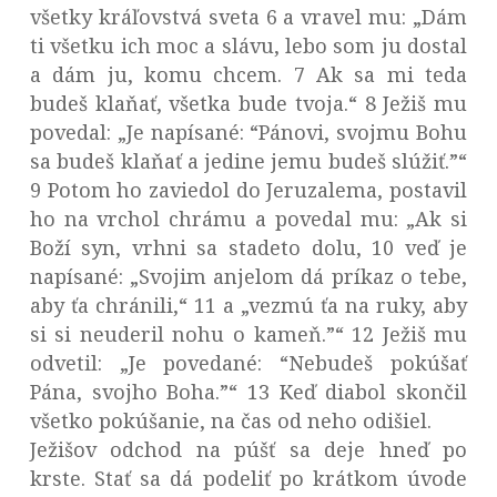
všetky kráľovstvá sveta 6 a vravel mu: „Dám
ti všetku ich moc a slávu, lebo som ju dostal
a dám ju, komu chcem. 7 Ak sa mi teda
budeš klaňať, všetka bude tvoja.“ 8 Ježiš mu
povedal: „Je napísané: “Pánovi, svojmu Bohu
sa budeš klaňať a jedine jemu budeš slúžiť.”“
9 Potom ho zaviedol do Jeruzalema, postavil
ho na vrchol chrámu a povedal mu: „Ak si
Boží syn, vrhni sa stadeto dolu, 10 veď je
napísané: „Svojim anjelom dá príkaz o tebe,
aby ťa chránili,“ 11 a „vezmú ťa na ruky, aby
si si neuderil nohu o kameň.”“ 12 Ježiš mu
odvetil: „Je povedané: “Nebudeš pokúšať
Pána, svojho Boha.”“ 13 Keď diabol skončil
všetko pokúšanie, na čas od neho odišiel.
Ježišov odchod na púšť sa deje hneď po
krste. Stať sa dá podeliť po krátkom úvode