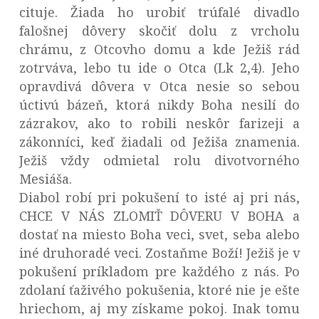
cituje. Žiada ho urobiť trúfalé divadlo
falošnej dôvery skočiť dolu z vrcholu
chrámu, z Otcovho domu a kde Ježiš rád
zotrváva, lebo tu ide o Otca (Lk 2,4). Jeho
opravdivá dôvera v Otca nesie so sebou
úctivú bázeň, ktorá nikdy Boha nesilí do
zázrakov, ako to robili neskôr farizeji a
zákonníci, keď žiadali od Ježiša znamenia.
Ježiš vždy odmietal rolu divotvorného
Mesiáša.
Diabol robí pri pokušení to isté aj pri nás,
CHCE V NÁS ZLOMIŤ DÔVERU V BOHA a
dostať na miesto Boha veci, svet, seba alebo
iné druhoradé veci. Zostaňme Boží! Ježiš je v
pokušení príkladom pre každého z nás. Po
zdolaní ťaživého pokušenia, ktoré nie je ešte
hriechom, aj my získame pokoj. Inak tomu