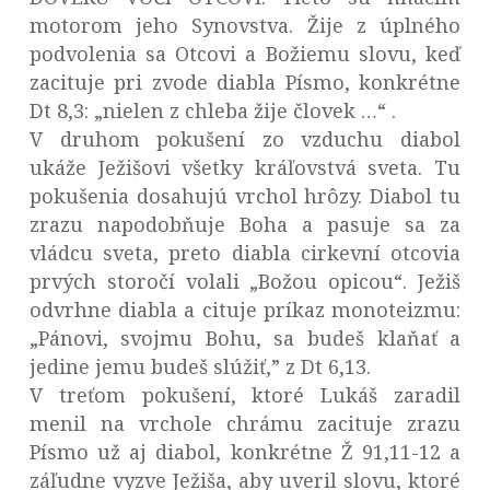
motorom jeho Synovstva. Žije z úplného
podvolenia sa Otcovi a Božiemu slovu, keď
zacituje pri zvode diabla Písmo, konkrétne
Dt 8,3: „nielen z chleba žije človek …“ .
V druhom pokušení zo vzduchu diabol
ukáže Ježišovi všetky kráľovstvá sveta. Tu
pokušenia dosahujú vrchol hrôzy. Diabol tu
zrazu napodobňuje Boha a pasuje sa za
vládcu sveta, preto diabla cirkevní otcovia
prvých storočí volali „Božou opicou“. Ježiš
odvrhne diabla a cituje príkaz monoteizmu:
„Pánovi, svojmu Bohu, sa budeš klaňať a
jedine jemu budeš slúžiť,” z Dt 6,13.
V treťom pokušení, ktoré Lukáš zaradil
menil na vrchole chrámu zacituje zrazu
Písmo už aj diabol, konkrétne Ž 91,11-12 a
záľudne vyzve Ježiša, aby uveril slovu, ktoré