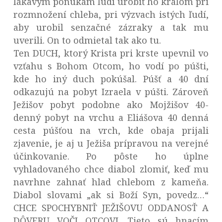
lákavým ponukám ľudí urobiť ho kráľom pri
rozmnožení chleba, pri výzvach istých ľudí,
aby urobil senzačné zázraky a tak mu
uverili. On to odmietal tak ako tu.
Ten DUCH, ktorý Krista pri krste upevnil vo
vzťahu s Bohom Otcom, ho vodí po púšti,
kde ho iný duch pokúšal. Púšť a 40 dní
odkazujú na pobyt Izraela v púšti. Zároveň
Ježišov pobyt podobne ako Mojžišov 40-
denný pobyt na vrchu a Eliášova 40 denná
cesta púšťou na vrch, kde obaja prijali
zjavenie, je aj u Ježiša prípravou na verejné
účinkovanie. Po pôste ho úplne
vyhladovaného chce diabol zlomiť, keď mu
navrhne zahnať hlad chlebom z kameňa.
Diabol slovami „ak si Boží Syn, povedz…“
CHCE SPOCHYBNIŤ JEŽIŠOVU ODDANOSŤ A
DÔVERU VOČI OTCOVI. Tieto sú hnacím