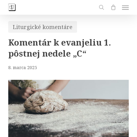
Skip
Men
to
search
main
Liturgické komentáre
content
Komentár k evanjeliu 1.
pôstnej nedele „C“
8. marca 2025