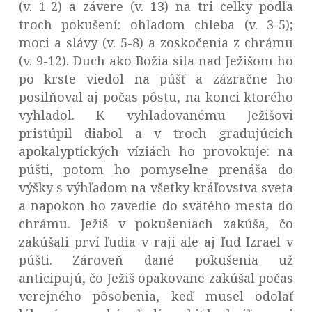
(v. 1-2) a závere (v. 13) na tri celky podľa
troch pokušení: ohľadom chleba (v. 3-5);
moci a slávy (v. 5-8) a zoskočenia z chrámu
(v. 9-12). Duch ako Božia sila nad Ježišom ho
po krste viedol na púšť a zázračne ho
posilňoval aj počas pôstu, na konci ktorého
vyhladol. K vyhladovanému Ježišovi
pristúpil diabol a v troch gradujúcich
apokalyptických víziách ho provokuje: na
púšti, potom ho pomyselne prenáša do
výšky s výhľadom na všetky kráľovstva sveta
a napokon ho zavedie do svätého mesta do
chrámu. Ježiš v pokušeniach zakúša, čo
zakúšali prví ľudia v raji ale aj ľud Izrael v
púšti. Zároveň dané pokušenia už
anticipujú, čo Ježiš opakovane zakúšal počas
verejného pôsobenia, keď musel odolať