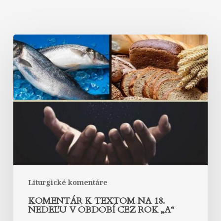
Komentár
k
textom
na
18.
nedeľu
v
období
cez
rok
„A“
Liturgické komentáre
KOMENTÁR K TEXTOM NA 18.
NEDEĽU V OBDOBÍ CEZ ROK „A“