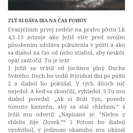
ZLÝ SI DÁVA IBA NA ČAS POHOV
Evanjelium prvej nedele na prahu pôstu Lk
4,1-13 avizuje ako Ježiš ešte pred svojím
pôsobením zdoláva pokušenia v púšti a ako
sa diabol na čas od neho stiahol, aby neskôr
opäť zaútočil. Tu je text:
1 Ježiš sa vrátil od Jordánu plný Ducha
Svätého. Duch ho vodil štyridsať dní po púšti
2 a diabol ho pokúšal. V tých dňoch nič
nejedol. A keď sa skončili, vyhladol. 3 Tu mu
diabol povedal: „Ak si Boží Syn, povedz
tomuto kameňu, aby sa stal chlebom.“ 4
Ježiš mu odvetil: „Napísané je: “Nielen z
chleba žije človek.”“ 5 Potom ho diabol
vyzdvihol, v jedinom okamihu mu ukázal