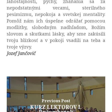
ľahostajnosti, pýchy, zháňania sa za
nepodstatnými vecami, sterilného
pesimizmu, nepokoja a svetskej mentality.
Pomôž nám ich úspešne odrážať pomocou
modlitby, slobodným nadhľadom, Božím
slovom a skutkami lásky, aby sme zakúsili
tvoju blízkosť a v pokoji vsadili na teba a
tvoje výzvy.
Jozef Jančovič
Previous Post
KURZ LEKTOROV I.
Ružomberok