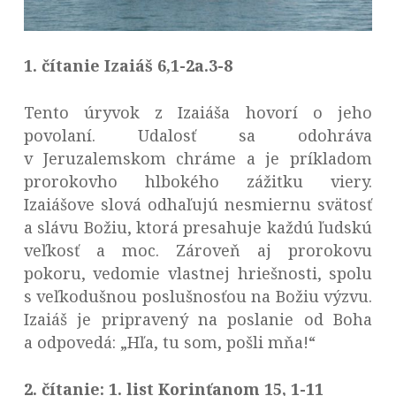
1. čítanie Izaiáš 6,1-2a.3-8
Tento úryvok z Izaiáša hovorí o jeho
povolaní. Udalosť sa odohráva
v Jeruzalemskom chráme a je príkladom
prorokovho hlbokého zážitku viery.
Izaiášove slová odhaľujú nesmiernu svätosť
a slávu Božiu, ktorá presahuje každú ľudskú
veľkosť a moc. Zároveň aj prorokovu
pokoru, vedomie vlastnej hriešnosti, spolu
s veľkodušnou poslušnosťou na Božiu výzvu.
Izaiáš je pripravený na poslanie od Boha
a odpovedá: „Hľa, tu som, pošli mňa!“
2. čítanie: 1. list Korinťanom 15, 1-11