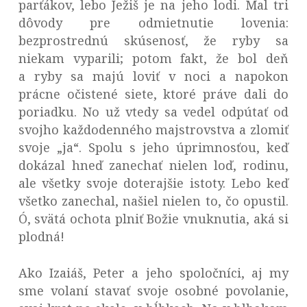
parťákov, lebo Ježiš je na jeho lodi. Mal tri
dôvody pre odmietnutie lovenia:
bezprostrednú skúsenosť, že ryby sa
niekam vyparili; potom fakt, že bol deň
a ryby sa majú loviť v noci a napokon
prácne očistené siete, ktoré práve dali do
poriadku. No už vtedy sa vedel odpútať od
svojho každodenného majstrovstva a zlomiť
svoje „ja“. Spolu s jeho úprimnosťou, keď
dokázal hneď zanechať nielen loď, rodinu,
ale všetky svoje doterajšie istoty. Lebo keď
všetko zanechal, našiel nielen to, čo opustil.
Ó, svätá ochota plniť Božie vnuknutia, aká si
plodná!
Ako Izaiáš, Peter a jeho spoločníci, aj my
sme volaní stavať svoje osobné povolanie,