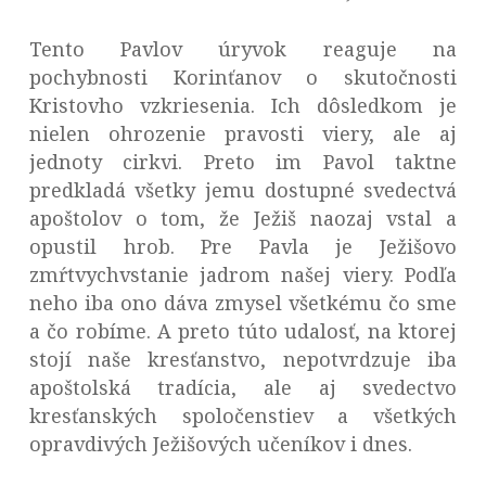
Tento Pavlov úryvok reaguje na
pochybnosti Korinťanov o skutočnosti
Kristovho vzkriesenia. Ich dôsledkom je
nielen ohrozenie pravosti viery, ale aj
jednoty cirkvi. Preto im Pavol taktne
predkladá všetky jemu dostupné svedectvá
apoštolov o tom, že Ježiš naozaj vstal a
opustil hrob. Pre Pavla je Ježišovo
zmŕtvychvstanie jadrom našej viery. Podľa
neho iba ono dáva zmysel všetkému čo sme
a čo robíme. A preto túto udalosť, na ktorej
stojí naše kresťanstvo, nepotvrdzuje iba
apoštolská tradícia, ale aj svedectvo
kresťanských spoločenstiev a všetkých
opravdivých Ježišových učeníkov i dnes.