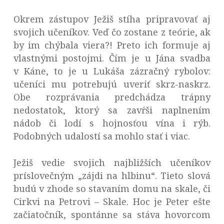
Okrem zástupov Ježiš stíha pripravovať aj
svojich učeníkov. Veď čo zostane z teórie, ak
by im chýbala viera?! Preto ich formuje aj
vlastnými postojmi. Čím je u Jána svadba
v Káne, to je u Lukáša zázračný rybolov:
učeníci mu potrebujú uveriť skrz-naskrz.
Obe rozprávania predchádza trápny
nedostatok, ktorý sa zavŕši naplnením
nádob či lodí s hojnosťou vína i rýb.
Podobných udalostí sa mohlo stať i viac.
Ježiš vedie svojich najbližších učeníkov
príslovečným „zájdi na hlbinu“. Tieto slová
budú v zhode so stavaním domu na skale, či
Cirkvi na Petrovi – Skale. Hoc je Peter ešte
začiatočník, spontánne sa stáva hovorcom