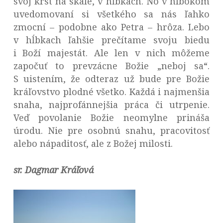
svoj krst na skale, v hĺbkach. No v hlbokom
uvedomovaní si všetkého sa nás ľahko
zmocní – podobne ako Petra – hrôza. Lebo
v hĺbkach ľahšie prečítame svoju biedu
i Boží majestát. Ale len v nich môžeme
započuť to prevzácne Božie „neboj sa“.
S uistením, že odteraz už bude pre Božie
kráľovstvo plodné všetko. Každá i najmenšia
snaha, najprofánnejšia práca či utrpenie.
Veď povolanie Božie neomylne prináša
úrodu. Nie pre osobnú snahu, pracovitosť
alebo nápaditosť, ale z Božej milosti.
sr. Dagmar Kráľová