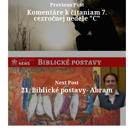
Previous Post
Komentáre k čítaniam 7.
cezročnej nedele "C"
Next Post
21. Biblické postavy- Abram