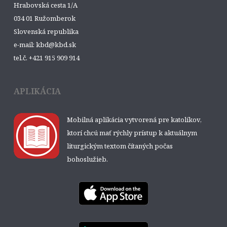
Hrabovská cesta 1/A
034 01 Ružomberok
Slovenská republika
e-mail: kbd@kbd.sk
tel.č. +421 915 909 914
APLIKÁCIA
Mobilná aplikácia vytvorená pre katolíkov,
ktorí chcú mať rýchly prístup k aktuálnym
liturgickým textom čítaných počas
bohoslužieb.