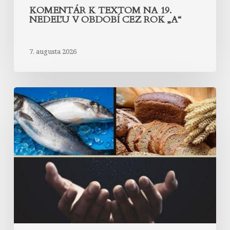
KOMENTÁR K TEXTOM NA 19.
NEDEĽU V OBDOBÍ CEZ ROK „A“
7. augusta 2026
Komentár
k
textom
na
18.
nedeľu
v
období
cez
rok
„A“