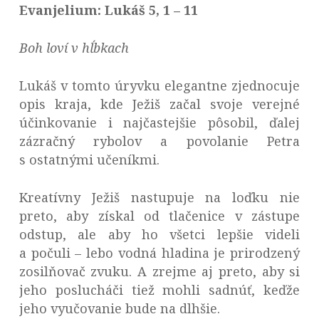
Evanjelium: Lukáš 5, 1 – 11
Boh loví v hĺbkach
Lukáš v tomto úryvku elegantne zjednocuje
opis kraja, kde Ježiš začal svoje verejné
účinkovanie i najčastejšie pôsobil, ďalej
zázračný rybolov a povolanie Petra
s ostatnými učeníkmi.
Kreatívny Ježiš nastupuje na loďku nie
preto, aby získal od tlačenice v zástupe
odstup, ale aby ho všetci lepšie videli
a počuli – lebo vodná hladina je prirodzený
zosilňovač zvuku. A zrejme aj preto, aby si
jeho poslucháči tiež mohli sadnúť, keďže
jeho vyučovanie bude na dlhšie.