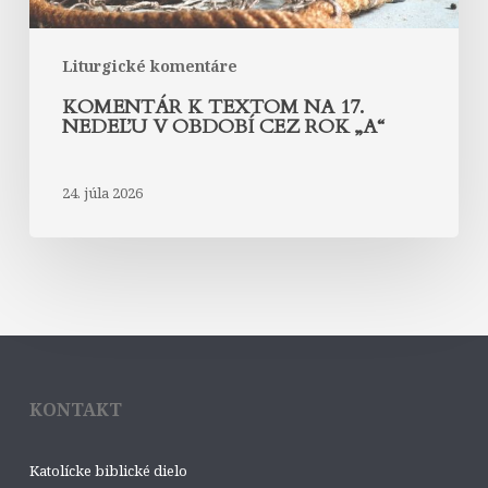
rok
„A“
Liturgické komentáre
KOMENTÁR K TEXTOM NA 17.
NEDEĽU V OBDOBÍ CEZ ROK „A“
24. júla 2026
KONTAKT
Katolícke biblické dielo