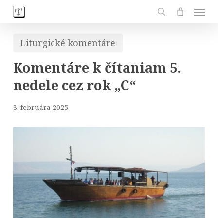
Skip
Men
to
search
main
Liturgické komentáre
content
Komentáre k čítaniam 5.
nedele cez rok „C“
3. februára 2025