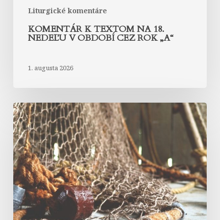
Liturgické komentáre
KOMENTÁR K TEXTOM NA 18.
NEDEĽU V OBDOBÍ CEZ ROK „A“
1. augusta 2026
Komentár
k
textom
na
17.
nedeľu
v
období
cez