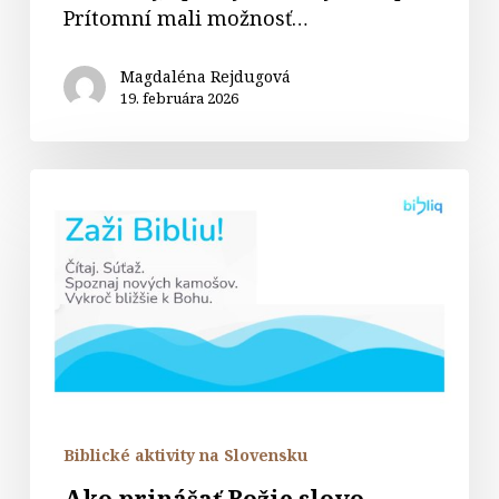
Prítomní mali možnosť…
Magdaléna Rejdugová
19. februára 2026
Ako
prinášať
Božie
slovo
novej
generácii?
Biblické aktivity na Slovensku