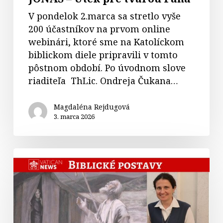
V pondelok 2.marca sa stretlo vyše
200 účastníkov na prvom online
webinári, ktoré sme na Katolíckom
biblickom diele pripravili v tomto
pôstnom období. Po úvodnom slove
riaditeľa ThLic. Ondreja Čukana…
Magdaléna Rejdugová
3. marca 2026
33.
Biblické
postavy:
Abrahám