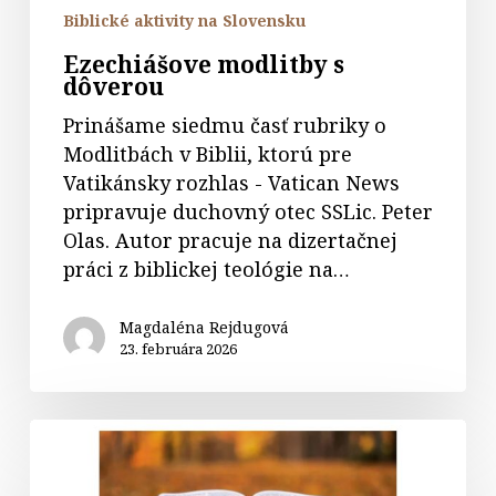
Biblické aktivity na Slovensku
Ezechiášove modlitby s
dôverou
Prinášame siedmu časť rubriky o
Modlitbách v Biblii, ktorú pre
Vatikánsky rozhlas - Vatican News
pripravuje duchovný otec SSLic. Peter
Olas. Autor pracuje na dizertačnej
práci z biblickej teológie na…
Magdaléna Rejdugová
23. februára 2026
Biblia
pod
povrchom