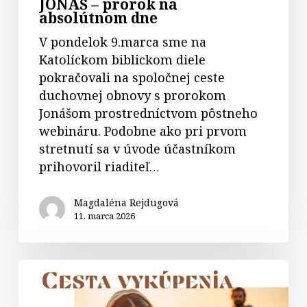
JONÁŠ – prorok na
absolútnom dne
V pondelok 9.marca sme na
Katolíckom biblickom diele
pokračovali na spoločnej ceste
duchovnej obnovy s prorokom
Jonášom prostredníctvom pôstneho
webináru. Podobne ako pri prvom
stretnutí sa v úvode účastníkom
prihovoril riaditeľ…
Magdaléna Rejdugová
11. marca 2026
Biblická
formácia