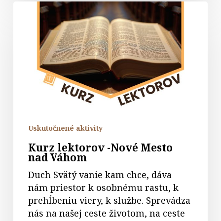
Kurz
lektorov
-
Nové
Mesto
nad
Váhom
Uskutočnené aktivity
Kurz lektorov -Nové Mesto
nad Váhom
Duch Svätý vanie kam chce, dáva
nám priestor k osobnému rastu, k
prehĺbeniu viery, k službe. Sprevádza
nás na našej ceste životom, na ceste