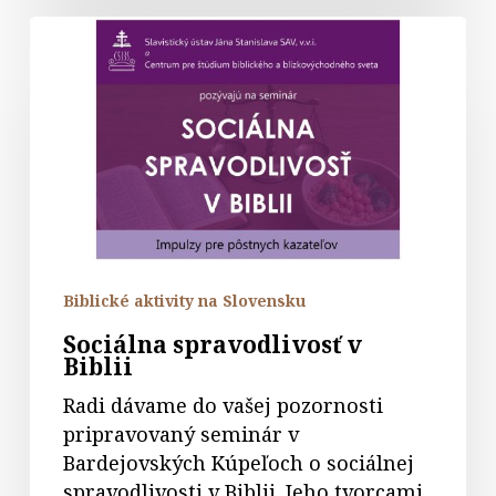
Sociálna
spravodlivosť
v
Biblii
Biblické aktivity na Slovensku
Sociálna spravodlivosť v
Biblii
Radi dávame do vašej pozornosti
pripravovaný seminár v
Bardejovských Kúpeľoch o sociálnej
spravodlivosti v Biblii. Jeho tvorcami