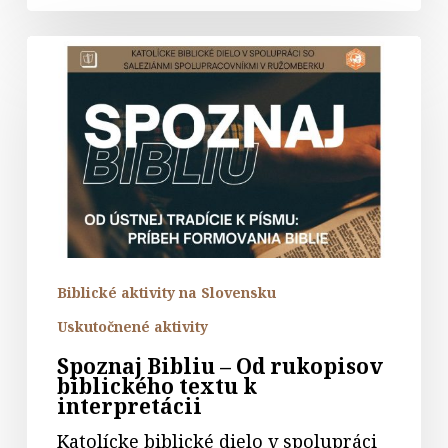
Spoznaj
Bibliu
–
Od
rukopisov
biblického
textu
k
interpretácii
Biblické aktivity na Slovensku
Uskutočnené aktivity
Spoznaj Bibliu – Od rukopisov
biblického textu k
interpretácii
Katolícke biblické dielo v spolupráci