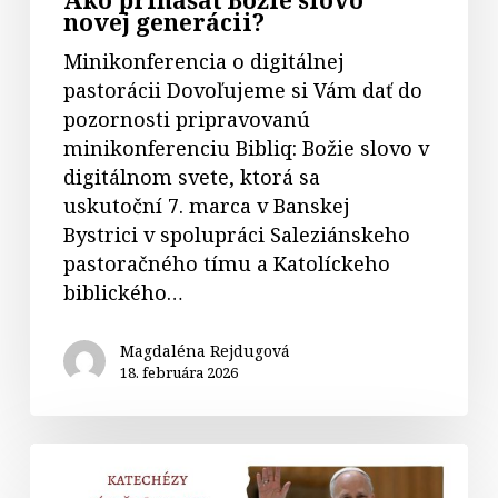
Ako prinášať Božie slovo
novej generácii?
Minikonferencia o digitálnej
pastorácii Dovoľujeme si Vám dať do
pozornosti pripravovanú
minikonferenciu Bibliq: Božie slovo v
digitálnom svete, ktorá sa
uskutoční 7. marca v Banskej
Bystrici v spolupráci Saleziánskeho
pastoračného tímu a Katolíckeho
biblického…
Magdaléna Rejdugová
18. februára 2026
6.
Božie