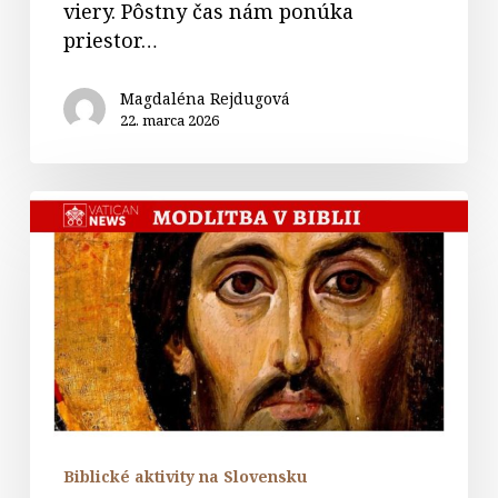
viery. Pôstny čas nám ponúka
priestor…
Magdaléna Rejdugová
22. marca 2026
Ježišova
veľkňazská
modlitba
(Jn
17)
Biblické aktivity na Slovensku