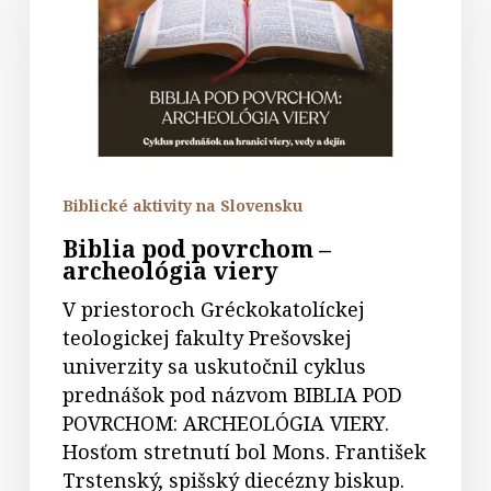
–
archeológia
viery
Biblické aktivity na Slovensku
Biblia pod povrchom –
archeológia viery
V priestoroch Gréckokatolíckej
teologickej fakulty Prešovskej
univerzity sa uskutočnil cyklus
prednášok pod názvom BIBLIA POD
POVRCHOM: ARCHEOLÓGIA VIERY.
Hosťom stretnutí bol Mons. František
Trstenský, spišský diecézny biskup.