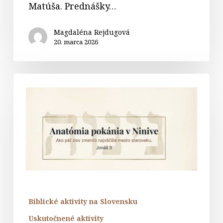
Matúša. Prednášky…
Magdaléna Rejdugová
20. marca 2026
JONÁŠ
–
Anatómia
pokánia
v
Ninive
Biblické aktivity na Slovensku
Uskutočnené aktivity