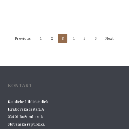
Previous
1
2
3
4
5
6
Next
KONTAKT
Katolícke biblické dielo
Hrabovská cesta 1/A
034 01 Ružomberok
Slovenská republika