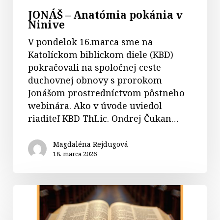
JONÁŠ – Anatómia pokánia v
Ninive
V pondelok 16.marca sme na
Katolíckom biblickom diele (KBD)
pokračovali na spoločnej ceste
duchovnej obnovy s prorokom
Jonášom prostredníctvom pôstneho
webinára. Ako v úvode uviedol
riaditeľ KBD ThLic. Ondrej Čukan…
Magdaléna Rejdugová
18. marca 2026
Kurz
lektorov
–