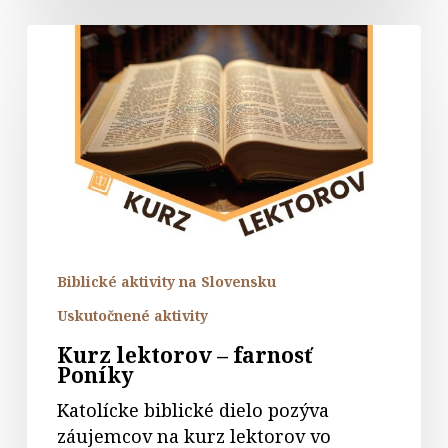
Kurz
lektorov
–
farnosť
Poníky
Biblické aktivity na Slovensku
Uskutočnené aktivity
Kurz lektorov – farnosť
Poníky
Katolícke biblické dielo pozýva
záujemcov na kurz lektorov vo