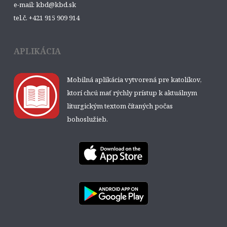
e-mail: kbd@kbd.sk
tel.č. +421 915 909 914
APLIKÁCIA
Mobilná aplikácia vytvorená pre katolíkov,
ktorí chcú mať rýchly prístup k aktuálnym
liturgickým textom čítaných počas
bohoslužieb.