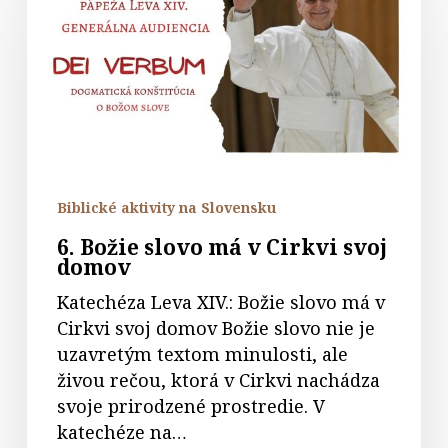
slovo
má
v
Cirkvi
svoj
domov
Biblické aktivity na Slovensku
6. Božie slovo má v Cirkvi svoj
domov
Katechéza Leva XIV.: Božie slovo má v
Cirkvi svoj domov Božie slovo nie je
uzavretým textom minulosti, ale
živou rečou, ktorá v Cirkvi nachádza
svoje prirodzené prostredie. V
katechéze na…