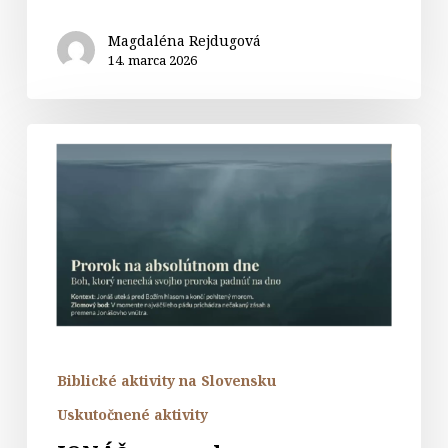
Magdaléna Rejdugová
14. marca 2026
JONÁŠ
–
prorok
na
absolútnom
dne
Biblické aktivity na Slovensku
Uskutočnené aktivity