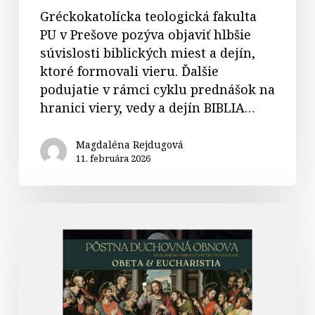
Gréckokatolícka teologická fakulta
PU v Prešove pozýva objaviť hlbšie
súvislosti biblických miest a dejín,
ktoré formovali vieru. Ďalšie
podujatie v rámci cyklu prednášok na
hranici viery, vedy a dejín BIBLIA…
Magdaléna Rejdugová
11. februára 2026
Pôstna
duchovná
obnova:
OBETA
&
EUCHARISTIA