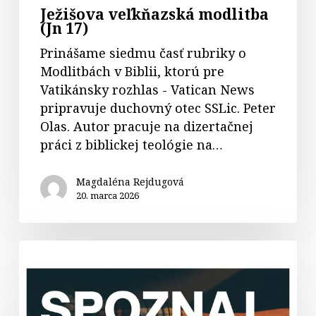
Ježišova veľkňazská modlitba
(Jn 17)
Prinášame siedmu časť rubriky o
Modlitbách v Biblii, ktorú pre
Vatikánsky rozhlas - Vatican News
pripravuje duchovný otec SSLic. Peter
Olas. Autor pracuje na dizertačnej
práci z biblickej teológie na…
Magdaléna Rejdugová
20. marca 2026
Cyklus
biblických
prednášok
Spoznaj