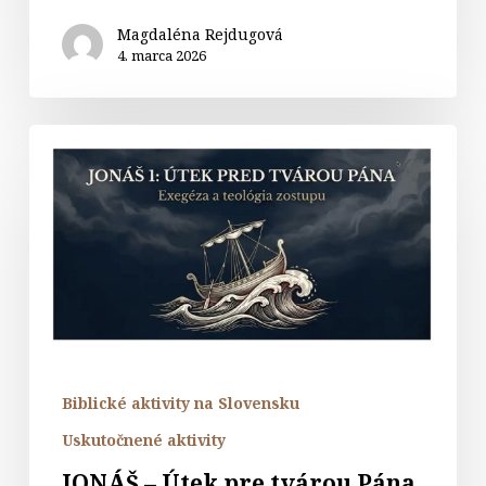
Magdaléna Rejdugová
4. marca 2026
JONÁŠ
–
Útek
pre
tvárou
Pána
Biblické aktivity na Slovensku
Uskutočnené aktivity
JONÁŠ – Útek pre tvárou Pána