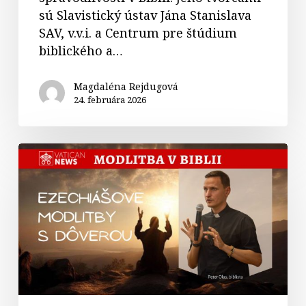
sú Slavistický ústav Jána Stanislava
SAV, v.v.i. a Centrum pre štúdium
biblického a…
Magdaléna Rejdugová
24. februára 2026
Ezechiášove
modlitby
s
dôverou