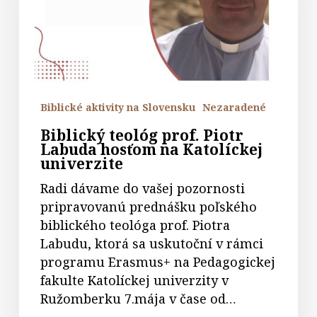
Labuda
hosťom
na
Katolíckej
univerzite
Biblické aktivity na Slovensku
Nezaradené
Biblický teológ prof. Piotr
Labuda hosťom na Katolíckej
univerzite
Radi dávame do vašej pozornosti
pripravovanú prednášku poľského
biblického teológa prof. Piotra
Labudu, ktorá sa uskutoční v rámci
programu Erasmus+ na Pedagogickej
fakulte Katolíckej univerzity v
Ružomberku 7.mája v čase od…