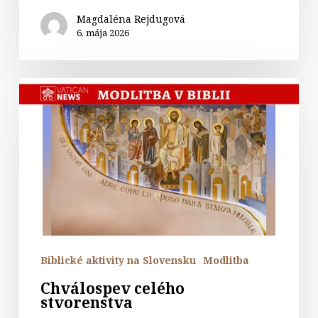
Magdaléna Rejdugová
6. mája 2026
Chválospev
celého
stvorenstva
Biblické aktivity na Slovensku
Modlitba
Chválospev celého
stvorenstva