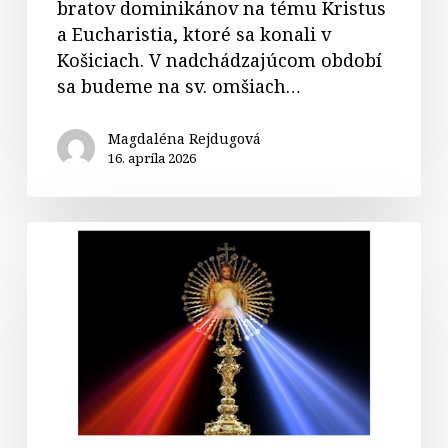
bratov dominikánov na tému Kristus
a Eucharistia, ktoré sa konali v
Košiciach. V nadchádzajúcom období
sa budeme na sv. omšiach…
Magdaléna Rejdugová
16. apríla 2026
Nedeľa
Božieho
milosrdenstva
–
homília