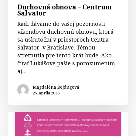
Duchovná obnova – Centrum
Salvator
Radi dávame do vašej pozornosti
víkendovú duchovnú obnovu, ktorá
sa uskutoční v priestoroch Centra
Salvator v Bratislave. Témou
stretnutia pre tento krát bude: Ako
čítať Lukášove pašie s porozumením
aj…
Magdaléna Rejdugová
25. apríla 2026
Nový
študijný
program