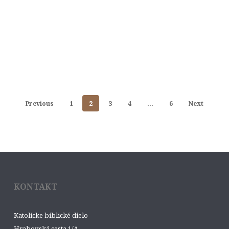
Previous
1
2
3
4
…
6
Next
KONTAKT
Katolícke biblické dielo
Hrabovská cesta 1/A