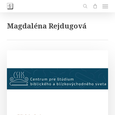
Skip
Men
to
search
main
content
Magdaléna Rejdugová
Centrum
pre
štúdium
biblického
a
blízkovýchodného
sveta