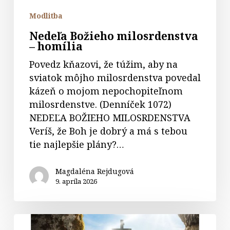
Modlitba
Nedeľa Božieho milosrdenstva
– homília
Povedz kňazovi, že túžim, aby na
sviatok môjho milosrdenstva povedal
kázeň o mojom nepochopiteľnom
milosrdenstve. (Denníček 1072)
NEDEĽA BOŽIEHO MILOSRDENSTVA
Veríš, že Boh je dobrý a má s tebou
tie najlepšie plány?…
Magdaléna Rejdugová
9. apríla 2026
Veľkonočný