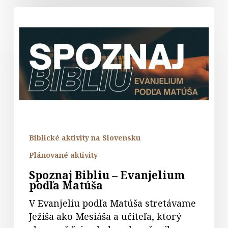
Spoznaj
Bibliu
–
Evanjelium
podľa
Matúša
Biblické aktivity na Slovensku
Plánované aktivity
Spoznaj Bibliu – Evanjelium
podľa Matúša
V Evanjeliu podľa Matúša stretávame
Ježiša ako Mesiáša a učiteľa, ktorý