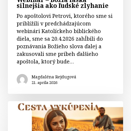
silnejšia ako ľudské zlyhanie
Po apoštolovi Petrovi, ktorého sme si
priblížili v predchádzajúcom
webinári Katolíckeho biblického
diela, sme sa 20.4.2026 zahĺbili do
poznávania Božieho slova ďalej a
zakusovali sme príbeh ďalšieho
apoštola, ktorý bude…
Magdaléna Rejdugová
21. apríla 2026
Cesta
vykúpenia