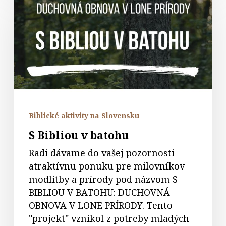
Bibliou
v
batohu
Biblické aktivity na Slovensku
S Bibliou v batohu
Radi dávame do vašej pozornosti
atraktívnu ponuku pre milovníkov
modlitby a prírody pod názvom S
BIBLIOU V BATOHU: DUCHOVNÁ
OBNOVA V LONE PRÍRODY. Tento
"projekt" vznikol z potreby mladých