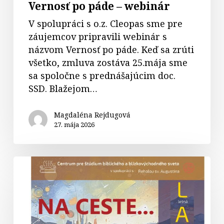
Vernosť po páde – webinár
V spolupráci s o.z. Cleopas sme pre
záujemcov pripravili webinár s
názvom Vernosť po páde. Keď sa zrúti
všetko, zmluva zostáva 25.mája sme
sa spoločne s prednášajúcim doc.
SSD. Blažejom…
Magdaléna Rejdugová
27. mája 2026
Letná
akadémia
mladých