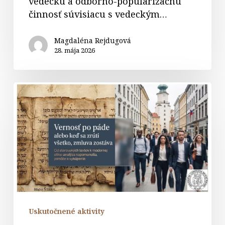
vedeckú a odborno-popularizačnú
činnosť súvisiacu s vedeckým…
Magdaléna Rejdugová
28. mája 2026
Vernosť
po
páde
–
webinár
Uskutočnené aktivity