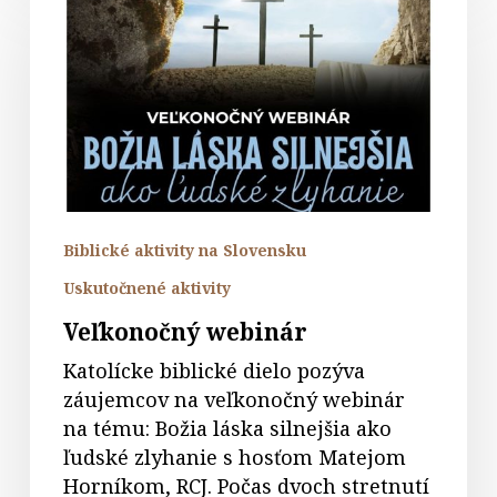
webinár
Biblické aktivity na Slovensku
Uskutočnené aktivity
Veľkonočný webinár
Katolícke biblické dielo pozýva
záujemcov na veľkonočný webinár
na tému: Božia láska silnejšia ako
ľudské zlyhanie s hosťom Matejom
Horníkom, RCJ. Počas dvoch stretnutí