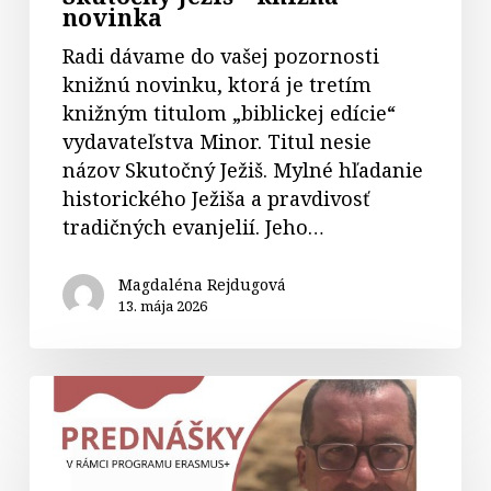
novinka
Radi dávame do vašej pozornosti
knižnú novinku, ktorá je tretím
knižným titulom „biblickej edície“
vydavateľstva Minor. Titul nesie
názov Skutočný Ježiš. Mylné hľadanie
historického Ježiša a pravdivosť
tradičných evanjelií. Jeho…
Magdaléna Rejdugová
13. mája 2026
Biblický
teológ
prof.
Piotr