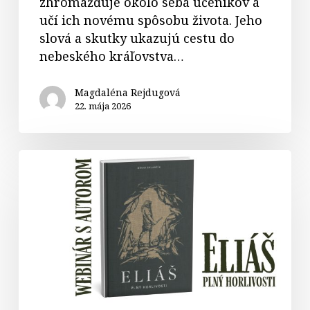
zhromažďuje okolo seba učeníkov a
učí ich novému spôsobu života. Jeho
slová a skutky ukazujú cestu do
nebeského kráľovstva…
Magdaléna Rejdugová
22. mája 2026
WEBINÁR
s
autorom
publikácie