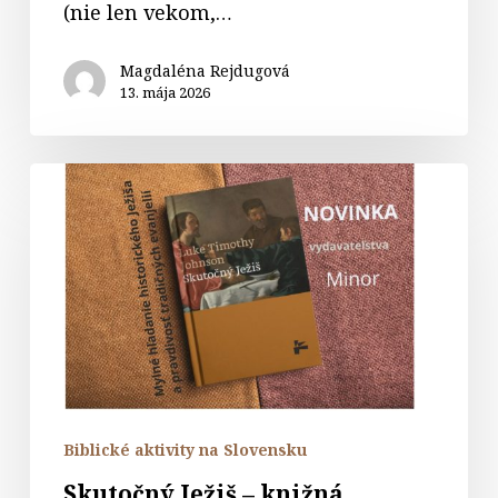
(nie len vekom,…
Magdaléna Rejdugová
13. mája 2026
Skutočný
Ježiš
–
knižná
novinka
Biblické aktivity na Slovensku
Skutočný Ježiš – knižná