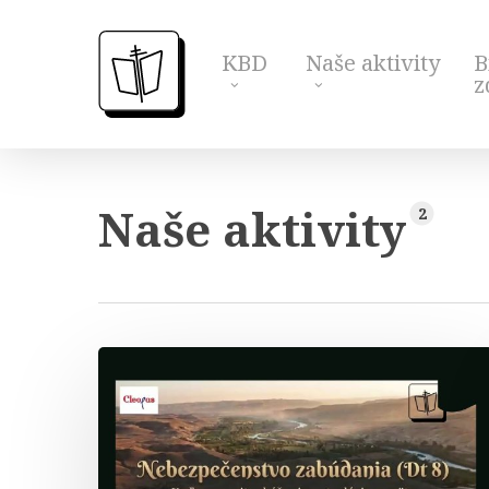
Skip
to
KBD
Naše aktivity
B
main
z
content
Naše aktivity
2
Nebezpečenstvo
zabúdania
(Dt8)
–
webinár