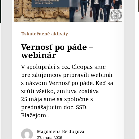
M
Uskutočnené aktivity
Vernosť po páde –
webinár
V spolupráci s o.z. Cleopas sme
pre záujemcov pripravili webinár
s názvom Vernosť po páde. Keď sa
zrúti všetko, zmluva zostáva
25.mája sme sa spoločne s
prednášajúcim doc. SSD.
Blažejom…
Magdaléna Rejdugová
27. mája 2026