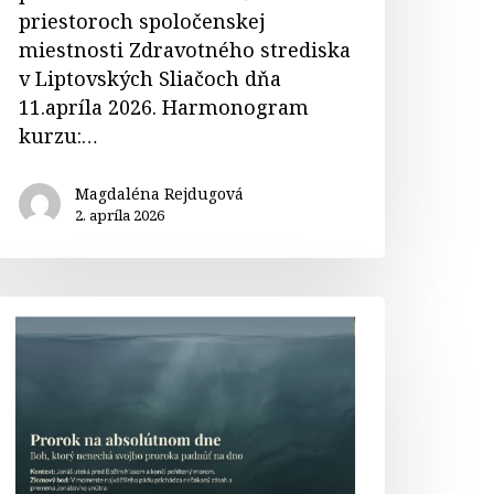
priestoroch spoločenskej
miestnosti Zdravotného strediska
v Liptovských Sliačoch dňa
11.apríla 2026. Harmonogram
kurzu:…
Magdaléna Rejdugová
2. apríla 2026
ONÁŠ
rorok
a
bsolútnom
ne