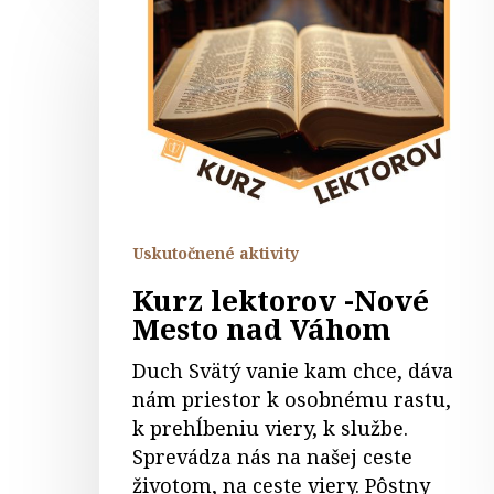
Kurz
lektorov
-
Nové
Mesto
nad
Váhom
Uskutočnené aktivity
Kurz lektorov -Nové
Mesto nad Váhom
Duch Svätý vanie kam chce, dáva
nám priestor k osobnému rastu,
k prehĺbeniu viery, k službe.
Sprevádza nás na našej ceste
životom, na ceste viery. Pôstny