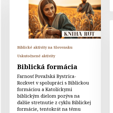
K
l
–
f
Biblické aktivity na Slovensku
P
Uskutočnené aktivity
Biblická formácia
Farnosť Považská Bystrica-
Rozkvet v spolupráci s Biblickou
formáciou a Katolíckymi
biblickým dielom pozýva na
ďalšie stretnutie z cyklu Biblickej
formácie, tentokrát na tému