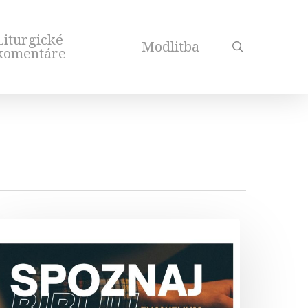
Liturgické
Modlitba
search
komentáre
poznaj
ibliu
vanjelium
odľa