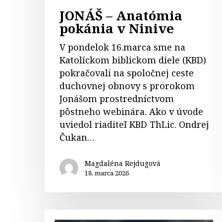
JONÁŠ – Anatómia
pokánia v Ninive
V pondelok 16.marca sme na
Katolíckom biblickom diele (KBD)
pokračovali na spoločnej ceste
duchovnej obnovy s prorokom
Jonášom prostredníctvom
pôstneho webinára. Ako v úvode
uviedol riaditeľ KBD ThLic. Ondrej
Čukan…
Magdaléna Rejdugová
18. marca 2026
JONÁŠ