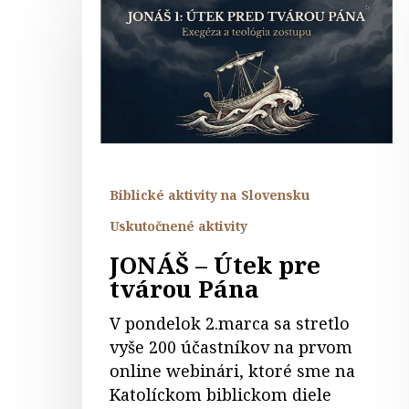
–
Útek
pre
tvárou
Pána
Biblické aktivity na Slovensku
Uskutočnené aktivity
JONÁŠ – Útek pre
tvárou Pána
V pondelok 2.marca sa stretlo
vyše 200 účastníkov na prvom
online webinári, ktoré sme na
Katolíckom biblickom diele