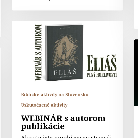
WEBINÁR
s
autorom
V
publikácie
p
p
–
K
s
z
Biblické aktivity na Slovensku
v
Uskutočnené aktivity
z
z
WEBINÁR s autorom
publikácie
Ako ste iste mnohí zaregistrovali,