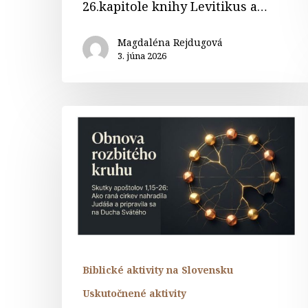
26.kapitole knihy Levitikus a…
Magdaléna Rejdugová
3. júna 2026
Webinár
–
Božia
láska
silnejšia
ako
ľudské
zlyhanie
Biblické aktivity na Slovensku
Uskutočnené aktivity