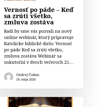
Vernosť po páde – Keď
sa zrúti všetko,
zmluva zostáva
Radi by sme vás pozvali na nový
online webinár, ktorý pripravuje
Katolícke biblické dielo: Vernosť
po páde Keď sa zrúti všetko,
zmluva zostáva Webinár sa
uskutoční v dvoch večeroch 25.…
Ondrej Čukan
18. mája 2026
urz
ektorov