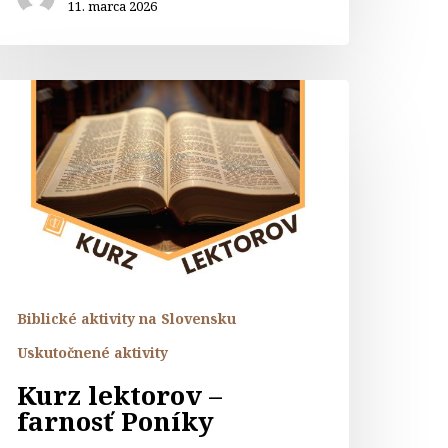
11. marca 2026
urz
ektorov
arnosť
oníky
Biblické aktivity na Slovensku
Uskutočnené aktivity
Kurz lektorov –
farnosť Poníky