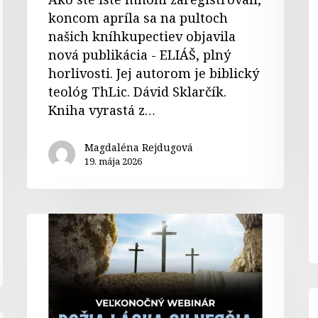
koncom apríla sa na pultoch
našich kníhkupectiev objavila
nová publikácia - ELIÁŠ, plný
horlivosti. Jej autorom je biblický
teológ ThLic. Dávid Sklarčík.
Kniha vyrastá z…
Magdaléna Rejdugová
19. mája 2026
Veľkonočný
webinár
K
l