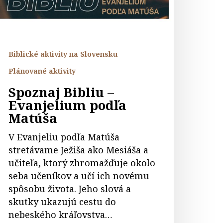
atúša
Biblické aktivity na Slovensku
Plánované aktivity
Spoznaj Bibliu –
Evanjelium podľa
Matúša
V Evanjeliu podľa Matúša
stretávame Ježiša ako Mesiáša a
učiteľa, ktorý zhromažďuje okolo
seba učeníkov a učí ich novému
spôsobu života. Jeho slová a
skutky ukazujú cestu do
nebeského kráľovstva…