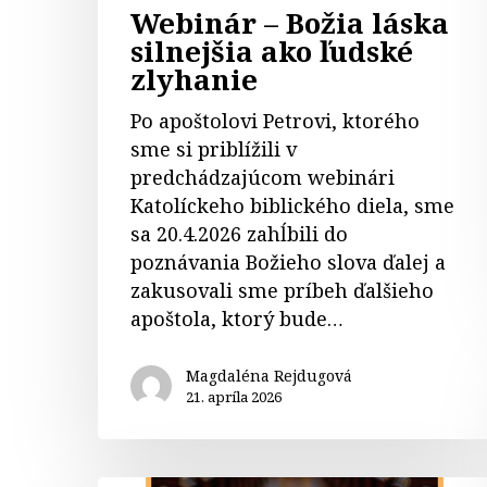
Webinár – Božia láska
silnejšia ako ľudské
zlyhanie
Po apoštolovi Petrovi, ktorého
sme si priblížili v
predchádzajúcom webinári
Katolíckeho biblického diela, sme
sa 20.4.2026 zahĺbili do
poznávania Božieho slova ďalej a
zakusovali sme príbeh ďalšieho
apoštola, ktorý bude…
Magdaléna Rejdugová
21. apríla 2026