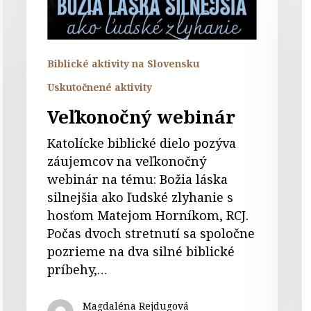
–
f
L
Biblické aktivity na Slovensku
S
Uskutočnené aktivity
Veľkonočný webinár
Katolícke biblické dielo pozýva
záujemcov na veľkonočný
webinár na tému: Božia láska
silnejšia ako ľudské zlyhanie s
hosťom Matejom Horníkom, RCJ.
Počas dvoch stretnutí sa spoločne
pozrieme na dva silné biblické
príbehy,…
Magdaléna Rejdugová