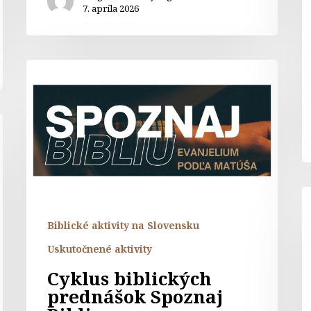
7. apríla 2026
Cyklus
biblických
prednášok
Spoznaj
Bibliu
J
–
Biblické aktivity na Slovensku
p
n
Uskutočnené aktivity
a
Cyklus biblických
d
prednášok Spoznaj