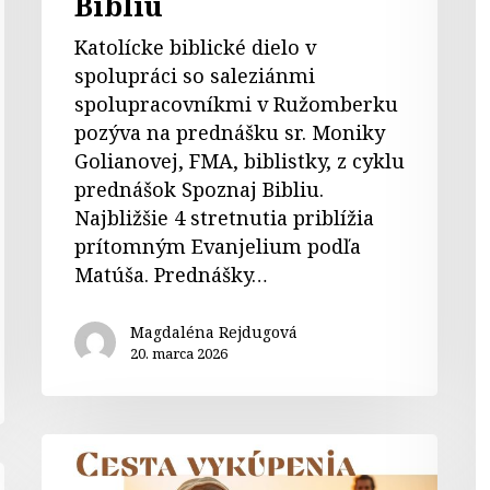
Bibliu
Katolícke biblické dielo v
spolupráci so saleziánmi
spolupracovníkmi v Ružomberku
pozýva na prednášku sr. Moniky
Golianovej, FMA, biblistky, z cyklu
prednášok Spoznaj Bibliu.
Najbližšie 4 stretnutia priblížia
prítomným Evanjelium podľa
Matúša. Prednášky…
Magdaléna Rejdugová
20. marca 2026
Biblická
formácia