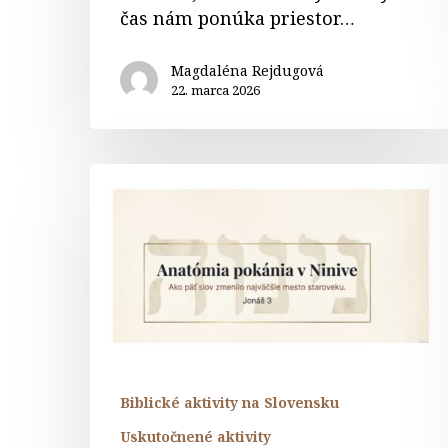
čas nám ponúka priestor…
Magdaléna Rejdugová
22. marca 2026
JONÁŠ
–
Anatómia
pokánia
v
Ninive
Biblické aktivity na Slovensku
Uskutočnené aktivity