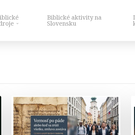
iblické
Biblické aktivity na
droje
Slovensku
Vernosť
S
po
B
páde
–
–
E
webinár
p