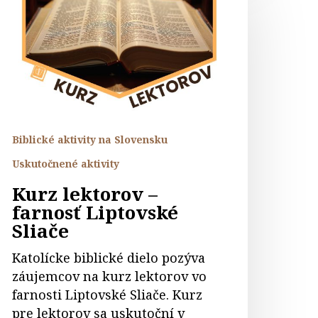
arnosť
iptovské
liače
Biblické aktivity na Slovensku
Uskutočnené aktivity
Kurz lektorov –
farnosť Liptovské
Sliače
Katolícke biblické dielo pozýva
záujemcov na kurz lektorov vo
farnosti Liptovské Sliače. Kurz
pre lektorov sa uskutoční v