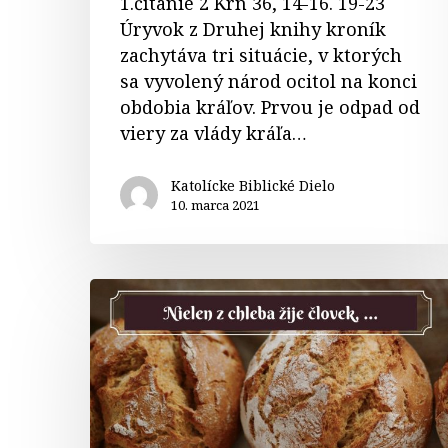
1.čítanie 2 Krn 36, 14-16. 19-23
Úryvok z Druhej knihy kroník
zachytáva tri situácie, v ktorých
sa vyvolený národ ocitol na konci
obdobia kráľov. Prvou je odpad od
viery za vlády kráľa…
Katolícke Biblické Dielo
10. marca 2021
Komentár
k
liturgickým
čítaniam
na
1.
pôstnu