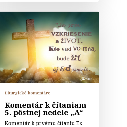
omentár
ítaniam
ôstnej
edele
A“
Liturgické komentáre
Komentár k čítaniam
5. pôstnej nedele „A“
Komentár k prvému čítaniu Ez