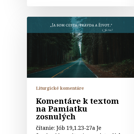
Komentáre
k
textom
na
Pamiatku
zosnulých
Liturgické komentáre
Komentáre k textom
na Pamiatku
zosnulých
čítanie: Jób 19,1.23-27a Je