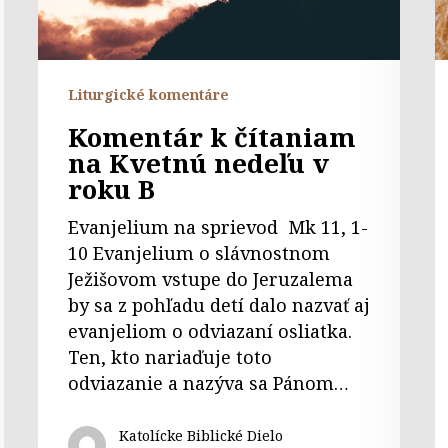
v
v
roku
B
B
Liturgické komentáre
Komentár k čítaniam
na Kvetnú nedeľu v
roku B
Evanjelium na sprievod Mk 11, 1-
10 Evanjelium o slávnostnom
Ježišovom vstupe do Jeruzalema
by sa z pohľadu detí dalo nazvať aj
evanjeliom o odviazaní osliatka.
Ten, kto nariaďuje toto
odviazanie a nazýva sa Pánom…
Katolícke Biblické Dielo