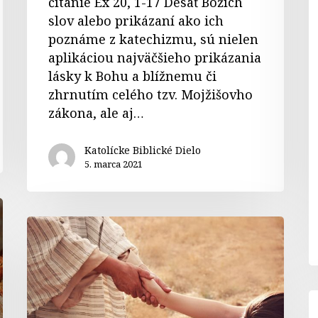
čítanie Ex 20, 1-17 Desať Božích
slov alebo prikázaní ako ich
poznáme z katechizmu, sú nielen
aplikáciou najväčšieho prikázania
lásky k Bohu a blížnemu či
zhrnutím celého tzv. Mojžišovho
zákona, ale aj…
Katolícke Biblické Dielo
5. marca 2021
Komentáre
k
textom
na
6.
K
nedeľu
k