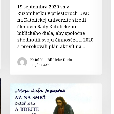
19.septembra 2020 sa v
Ružomberku v priestoroch UPaC
na Katolíckej univerzite stretli
členovia Rady Katolíckeho
biblického diela, aby spoločne
zhodnotili svoju činnosť za r. 2020
a prerokovali plán aktivít na…
Katolícke Biblické Dielo
11. júna 2020
Komentár
k
čítaniam
6.
pôstnej