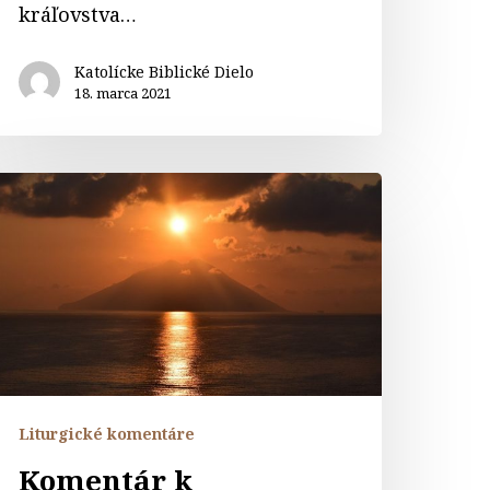
kráľovstva…
Katolícke Biblické Dielo
18. marca 2021
omentár
iturgickým
ítaniam
a
ôstnu
edeľu
Liturgické komentáre
Komentár k