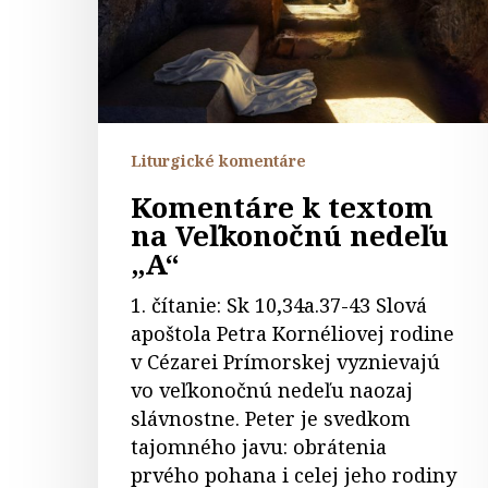
nedeľu
„A“
Liturgické komentáre
Komentáre k textom
na Veľkonočnú nedeľu
„A“
1. čítanie: Sk 10,34a.37-43 Slová
apoštola Petra Kornéliovej rodine
v Cézarei Prímorskej vyznievajú
vo veľkonočnú nedeľu naozaj
slávnostne. Peter je svedkom
tajomného javu: obrátenia
prvého pohana i celej jeho rodiny