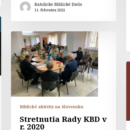
Katolícke Biblické Dielo
11. februára 2021
Stretnutia
Rady
KBD
v
r.
K
2020
k
t
n
s
N
Biblické aktivity na Slovensku
P
Stretnutia Rady KBD v
„
r. 2020