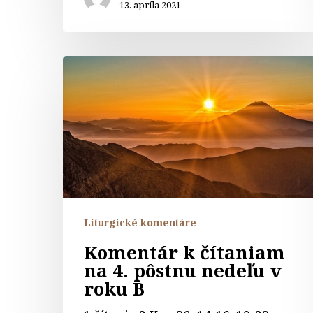
13. apríla 2021
Komentár
k
čítaniam
na
4.
pôstnu
nedeľu
v
roku
Liturgické komentáre
B
Komentár k čítaniam
na 4. pôstnu nedeľu v
roku B