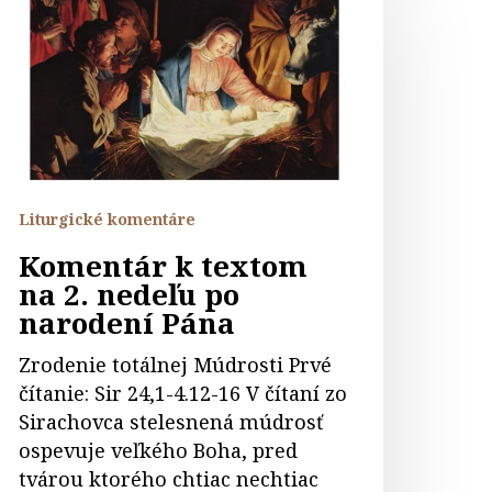
extom
a
edeľu
o
arodení
ána
Liturgické komentáre
Komentár k textom
na 2. nedeľu po
narodení Pána
Zrodenie totálnej Múdrosti Prvé
čítanie: Sir 24,1-4.12-16 V čítaní zo
Sirachovca stelesnená múdrosť
ospevuje veľkého Boha, pred
tvárou ktorého chtiac nechtiac