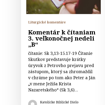
„B“
Liturgické komentáre
Komentár k čítaniam
3. veľkonočnej nedeli
„B“
čítanie: Sk 3,13-15.17-19 Čítanie
Skutkov predstavuje krátky
úryvok z Petrovho prejavu pred
zástupom, ktorý sa zhromaždil
v chráme po tom ako Peter a Ján
„v mene Ježiša Krista
Nazaretského“ (Sk 3,6)…
Katolícke Biblické Dielo