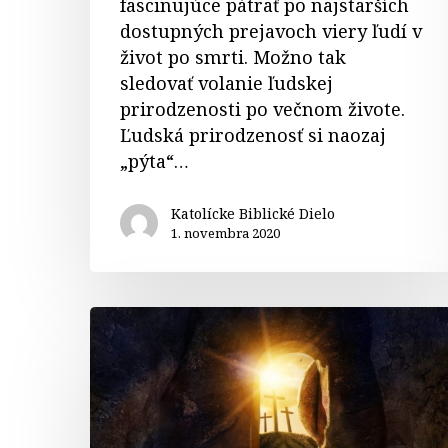
fascinujúce pátrať po najstarších
dostupných prejavoch viery ľudí v
život po smrti. Možno tak
sledovať volanie ľudskej
prirodzenosti po večnom živote.
Ľudská prirodzenosť si naozaj
„pýta“…
Katolícke Biblické Dielo
1. novembra 2020
Komentáre
k
textom
na
Veľkonočnú