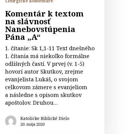
Liturgické komentáre
Komentár k textom
na slávnosť
Nanebovstúpenia
Pána „A“
1. čítanie: Sk 1,1-11 Text dnešného
1. čítania má niekoľko formálne
odlišných častí. V prvej (v. 1-5)
hovorí autor Skutkov, zrejme
evanjelista Lukáš, o svojom
celkovom zámere s evanjeliom
a následne s opisom skutkov
apoštolov. Druhou…
Katolícke Biblické Dielo
20. mája 2020