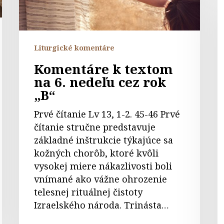
cez
t
rok
n
„B“
2.
Liturgické komentáre
n
p
Komentáre k textom
n
na 6. nedeľu cez rok
P
„B“
Prvé čítanie Lv 13, 1-2. 45-46 Prvé
čítanie stručne predstavuje
základné inštrukcie týkajúce sa
kožných chorôb, ktoré kvôli
vysokej miere nákazlivosti boli
vnímané ako vážne ohrozenie
telesnej rituálnej čistoty
Izraelského národa. Trinásta…