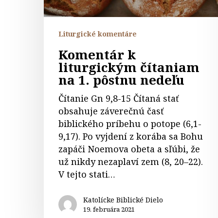
nedeľu
Liturgické komentáre
Komentár k
liturgickým čítaniam
na 1. pôstnu nedeľu
Čítanie Gn 9,8-15 Čítaná stať
obsahuje záverečnú časť
biblického príbehu o potope (6,1-
9,17). Po vyjdení z korába sa Bohu
zapáči Noemova obeta a sľúbi, že
už nikdy nezaplaví zem (8, 20–22).
V tejto stati…
Katolícke Biblické Dielo
19. februára 2021