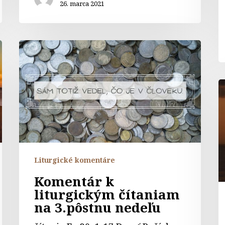
26. marca 2021
Komentár
k
liturgickým
čítaniam
K
na
k
3.pôstnu
l
nedeľu
č
n
2.
Liturgické komentáre
p
n
Komentár k
liturgickým čítaniam
na 3.pôstnu nedeľu