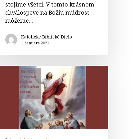
stojíme všetci. V tomto krásnom
chválospeve na Božiu múdrosť
môžeme…
Katolícke Biblické Dielo
1. januára 2021
omentár
extom
a
lávnosť
anebovstúpenia
ána
A“