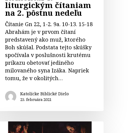
liturgickým čítaniam
na 2. pôstnu nedeľu
Čítanie Gn 22, 1-2. 9a. 10-13. 15-18
Abrahám je v prvom čítaní
predstavený ako muž, ktorého
Boh skúšal. Podstata tejto skúšky
spočívala v poslušnosti krutému
príkazu obetovať jediného
milovaného syna Izáka. Napriek
tomu, že v okolitých…
Katolícke Biblické Dielo
25. februára 2021
omentár