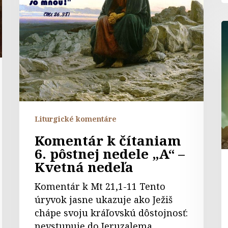
nedele
„A“
K
–
k
Kvetná
č
nedeľa
5.
p
n
„
Liturgické komentáre
Komentár k čítaniam
6. pôstnej nedele „A“ –
Kvetná nedeľa
Komentár k Mt 21,1-11 Tento
úryvok jasne ukazuje ako Ježiš
chápe svoju kráľovskú dôstojnosť:
nevstupuje do Jeruzalema