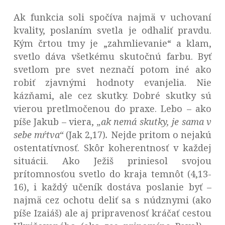
Ak funkcia soli spočíva najmä v uchovaní
kvality, poslaním svetla je odhaliť pravdu.
Kým črtou tmy je „zahmlievanie“ a klam,
svetlo dáva všetkému skutočnú farbu. Byť
svetlom pre svet neznačí potom iné ako
robiť zjavnými hodnoty evanjelia. Nie
kázňami, ale cez skutky. Dobré skutky sú
vierou pretlmočenou do praxe. Lebo – ako
píše Jakub – viera,
„ak nemá skutky, je sama v
sebe mŕtva“
(Jak 2,17)
.
Nejde pritom o nejakú
ostentatívnosť. Skôr koherentnosť v každej
situácii. Ako Ježiš priniesol svojou
prítomnosťou svetlo do kraja temnôt (4,13-
16), i každý učeník dostáva poslanie byť –
najmä cez ochotu deliť sa s núdznymi (ako
píše Izaiáš) ale aj pripravenosť kráčať cestou