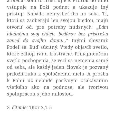
a bieda. Bolo to frustrujúce. Prorok do toho
vstupuje na Boží podnet a ukazuje iný
prístup. Nabáda nemyslieť iba na seba. Tí,
ktorí sa zaoberajú len svojou biedou, majú
otvoriť oči pre potreby núdznych:
„Lám
hladnému svoj chlieb, bedárov bez prístrešia
zaveď do svojho domu…“
Inými slovami:
Podeľ sa. Buď súcitný. Vtedy objavíš svetlo,
ktoré zahojí ranu frustrácie. Prinajmenšom
svetlo pochopenia, že veci sa nemenia samé
od seba, ale každý jeden človek je pozvaný
priložiť ruku k spoločnému dielu. A prosba
k Bohu už nebude pasívnym očakávaním
všetkého ako na podnose, ale tvorivou
spoluprácou s jeho milosťou.
2. čítanie:
1Kor 2,1-5