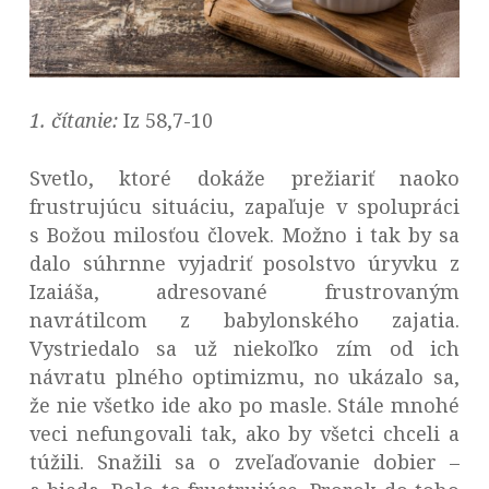
1. čítanie:
Iz 58,7-10
Svetlo, ktoré dokáže prežiariť naoko
frustrujúcu situáciu, zapaľuje v spolupráci
s Božou milosťou človek. Možno i tak by sa
dalo súhrnne vyjadriť posolstvo úryvku z
Izaiáša, adresované frustrovaným
navrátilcom z babylonského zajatia.
Vystriedalo sa už niekoľko zím od ich
návratu plného optimizmu, no ukázalo sa,
že nie všetko ide ako po masle. Stále mnohé
veci nefungovali tak, ako by všetci chceli a
túžili. Snažili sa o zveľaďovanie dobier –