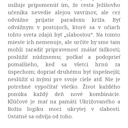
usiluje pripomenúť im, že cesta Ježišovho
učeníka nevedie alejou vavrínov, ale cez
odvážne prijatie paradoxu kríža. Byť
odvážnym v postojoch, ktoré sa v očiach
tohto sveta zdajú byť „slabosťou“. Na tomto
mieste ich nemenuje, ale určite by sme tam
mohli zaradiť pripravenosť znášať ťažkosti;
poslúžiť núdznemu; počkať a podoprieť
pomalšieho, keď sa všetci hrnú za
úspechom; dopriať druhému byť úspešnejší;
neslúžiť si inými pre svoje ciele atď. Nie je
potrebné vypočítať všetko. Život každého
ponúka každý deň nové kombinácie.
Kľúčové je mať na pamäti Ukrižovaného a
Božiu logiku moci ukrytej v slabosti.
Ostatné sa odvíja od toho.