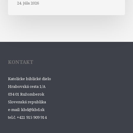
24. júla 2026
KONTAKT
Katolícke biblické dielo
Hrabovská cesta 1/A
034 01 Ružomberok
Slovenská republika
e-mail: kbd@kbd.sk
tel.č. +421 915 909 914