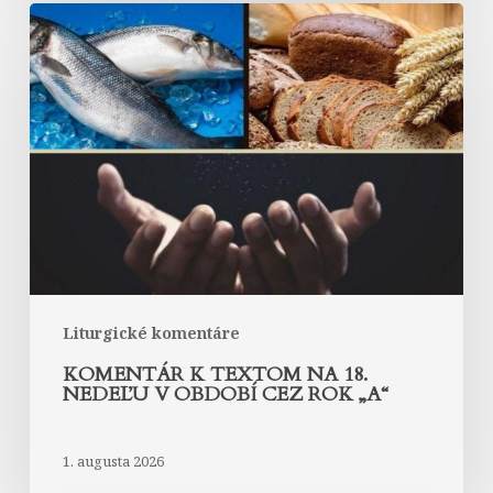
Komentár
k
textom
na
18.
nedeľu
v
období
cez
rok
„A“
Liturgické komentáre
KOMENTÁR K TEXTOM NA 18.
NEDEĽU V OBDOBÍ CEZ ROK „A“
1. augusta 2026