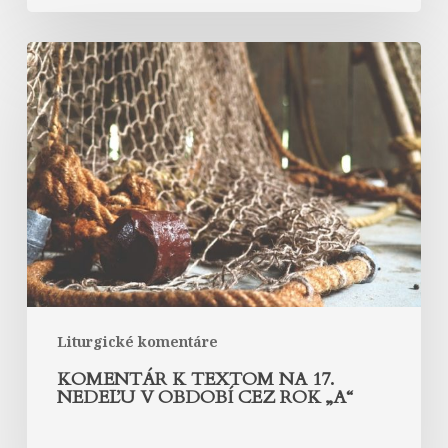
Komentár
k
textom
na
17.
nedeľu
v
období
cez
rok
„A“
Liturgické komentáre
KOMENTÁR K TEXTOM NA 17.
NEDEĽU V OBDOBÍ CEZ ROK „A“