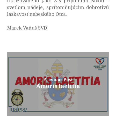
Ukrižovaného (ako zas pripomína Pavol) –
svetlom nádeje, sprítomňujúcim dobrotivú
láskavosť nebeského Otca.
Marek Vaňuš SVD
Previous Post
Amoris laetitia