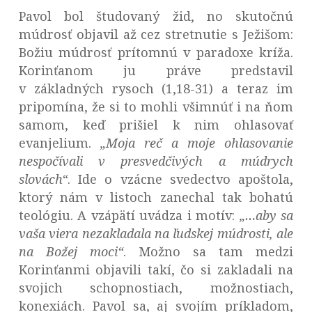
Pavol bol študovaný žid, no skutočnú
múdrosť objavil až cez stretnutie s Ježišom:
Božiu múdrosť prítomnú v paradoxe kríža.
Korinťanom ju práve predstavil
v základných rysoch (1,18-31) a teraz im
pripomína, že si to mohli všimnúť i na ňom
samom, keď prišiel k nim ohlasovať
evanjelium.
„Moja reč a moje ohlasovanie
nespočívali v presvedčivých a múdrych
slovách“
. Ide o vzácne svedectvo apoštola,
ktorý nám v listoch zanechal tak bohatú
teológiu. A vzápätí uvádza i motív:
„…aby sa
vaša viera nezakladala na ľudskej múdrosti, ale
na Božej moci“
.
Možno sa tam medzi
Korinťanmi objavili takí, čo si zakladali na
svojich schopnostiach, možnostiach,
konexiách. Pavol sa, aj svojím príkladom,