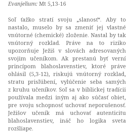
Evanjelium:
Mt 5,13-16
Soľ ťažko stratí svoju „slanosť“. Aby to
nastalo, muselo by sa zmeniť jej vlastné
vnútorné (chemické) zloženie. Nastal by tak
vnútorný rozklad. Práve na to riziko
upozorňuje Ježiš v slovách adresovaných
svojim učeníkom. Ak prestanú byť verní
princípom blahoslavenstiev, ktoré práve
ohlásil (5,3-12), riskujú vnútorný rozklad,
stratu prisľúbení, vylúčenie seba samých
z kruhu učeníkov. Soľ sa v biblickej tradícii
používala medzi iným aj ako súčasť obiet,
pre svoju schopnosť uchovať neporušenosť.
Ježišov učeník má uchovať autenticitu
blahoslavenstiev, ináč ho logika sveta
rozšliape.