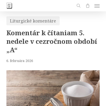
Skip
Men
to
search
main
Liturgické komentáre
content
Komentár k čítaniam 5.
nedele v cezročnom období
„A“
6. februára 2026