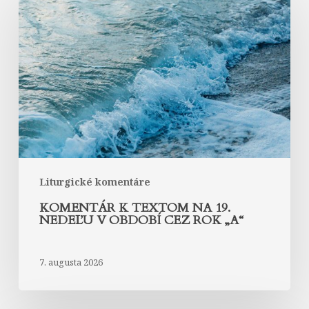
k
textom
na
19.
nedeľu
v
období
cez
rok
„A“
Liturgické komentáre
KOMENTÁR K TEXTOM NA 19.
NEDEĽU V OBDOBÍ CEZ ROK „A“
7. augusta 2026