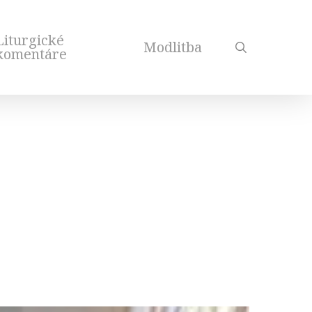
Liturgické
Modlitba
search
komentáre