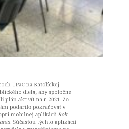
roch UPaC na Katolíckej
iblického diela, aby spoločne
i plán aktivít na r. 2021. Zo
 nám podarilo pokračovať v
opri mobilnej aplikácii
Rok
tania
. Súčasťou týchto aplikácií