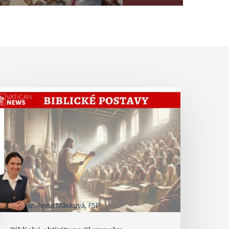
Abrahám
iste
Hebrejom