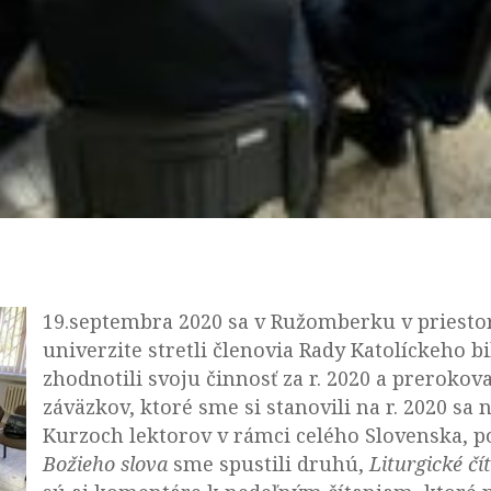
19.septembra 2020 sa v Ružomberku v priesto
univerzite stretli členovia Rady Katolíckeho b
zhodnotili svoju činnosť za r. 2020 a prerokoval
záväzkov, ktoré sme si stanovili na r. 2020 sa
Kurzoch lektorov v rámci celého Slovenska, p
Božieho slova
sme spustili druhú,
Liturgické čí