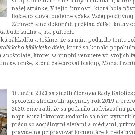
sú aj komentáre k nedeľným čítaniam, ktoré 
našej stránke. V tejto činnosti, ktorá bola pô
Božieho slova, budeme vďaka Vašej pozitívnej 
Zároveň sme dokončili preklad ďalšej knihy od
ka bude kniha aj na pultoch.
kú základňu a tešíme, že sa nám podarilo tento rok
atolíckeho biblického diela
, ktoré sa konalo popoludn
m apoštoláte, ktorej sa mnohí venujete vo svojich f
ním sv. omše, ktorú celebroval biskup, Mons. Fran
16. mája 2020 sa stretli členovia Rady Katolíck
spoločne zhodnotili uplynulý rok 2019 a prero
2020. Sme radi, že sa podarilo nadviazať na pr
napr. Kurz lektorov. Podarilo sa nám vytvori
prácu so sociálnymi sieťami a médiami, pripra
pravidelne pripravovať komentáre k nedeľným