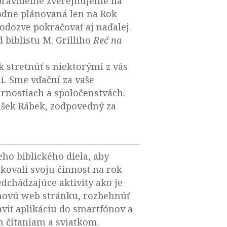
pravidelne zverejňujeme na
vodne plánovaná len na Rok
odozve pokračovať aj naďalej.
 biblistu M. Grilliho
Reč na
 stretnúť s niektorými z vás
í
.
Sme vďační za vaše
arnostiach a spoločenstvách.
tišek Rábek, zodpovedný za
eho biblického diela, aby
kovali svoju činnosť na rok
edchádzajúce aktivity ako je
ť novú web stránku, rozbehnúť
viť aplikáciu do smartfónov a
 čítaniam a sviatkom.