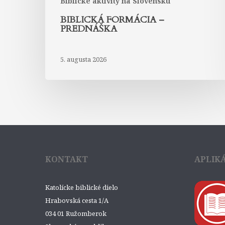
Biblické aktivity na Slovensku
BIBLICKÁ FORMÁCIA –
PREDNÁŠKA
5. augusta 2026
KONTAKT
APLIK
Katolícke biblické dielo
Hrabovská cesta 1/A
034 01 Ružomberok