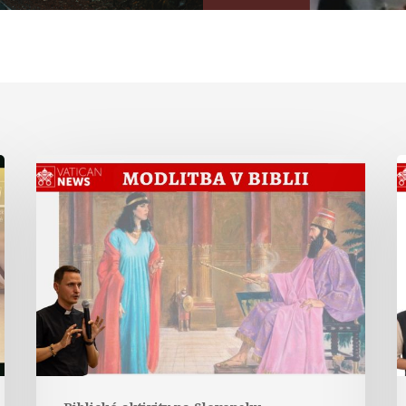
Modlitba
kráľovnej
v
Ester
L