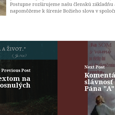
Postupne rozširujeme našu členskú základňu 
napomôžeme k šírenie Božieho slova v spoločn
Next Post
Previous Post
Komentá
extom na
slávnosť
osnulých
Pána "A"