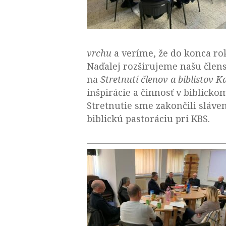
vrchu
a veríme, že do konca ro
Naďalej rozširujeme našu člens
na
Stretnutí členov a biblistov K
inšpirácie a činnosť v biblicko
Stretnutie sme zakončili sláve
biblickú pastoráciu pri KBS.