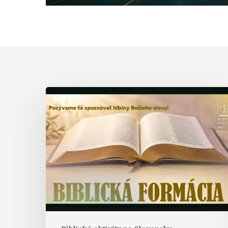
Biblická
formácia
–
prednáška