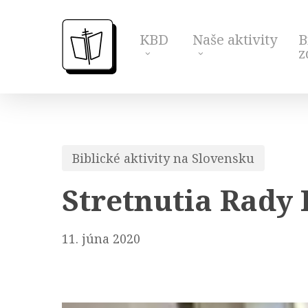
Skip
to
KBD
Naše aktivity
B
main
z
content
Biblické aktivity na Slovensku
Stretnutia Rady 
11. júna 2020