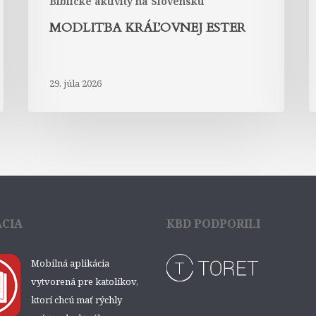
Biblické aktivity na Slovensku
MODLITBA KRÁĽOVNEJ ESTER
29. júla 2026
ÁCIA
KBD PODPORILI
Mobilná aplikácia
vytvorená pre katolíkov,
ktorí chcú mať rýchly