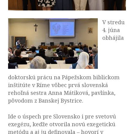
V stredu
4. júna
obhájila
doktorskú prácu na Pápežskom biblickom
inštitúte v Ríme vôbec prvá slovenská
rehoľná sestra Anna Mátiková, pavlínka,
pôvodom z Banskej Bystrice.
Ide o úspech pre Slovensko i pre svetovú
exegézu, keďže otvorila novú exegetickú
metódu a aj ju definovala – hovorí v