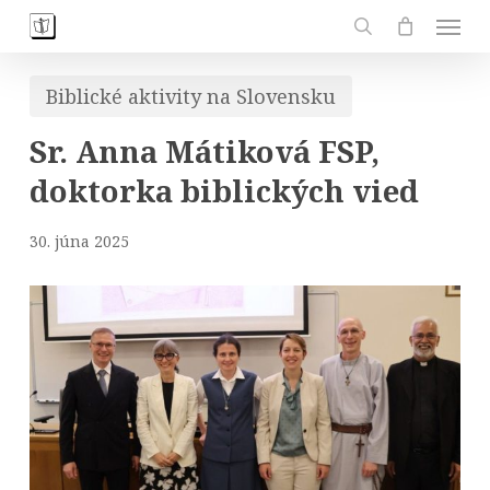
Skip
Men
to
search
main
Biblické aktivity na Slovensku
content
Sr. Anna Mátiková FSP,
doktorka biblických vied
30. júna 2025