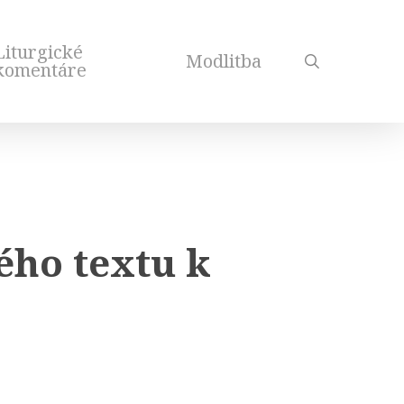
Liturgické
Modlitba
search
komentáre
ého textu k