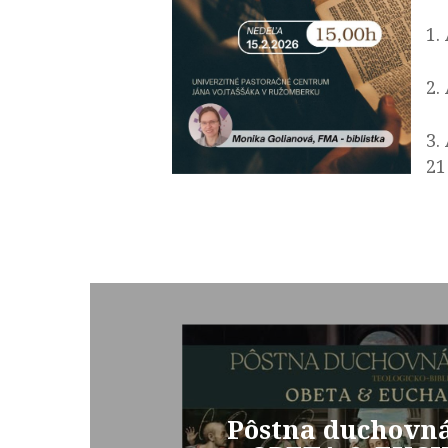
1.
2.
3.
21
Pôstna duchovn