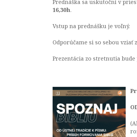
Prednáška sa uskutoční v prie
16,30h
.
Vstup na prednášku je voľný.
Odporúčame si so sebou vziať z
Prezentácia zo stretnutia bude 
Pr
O
(A
ro