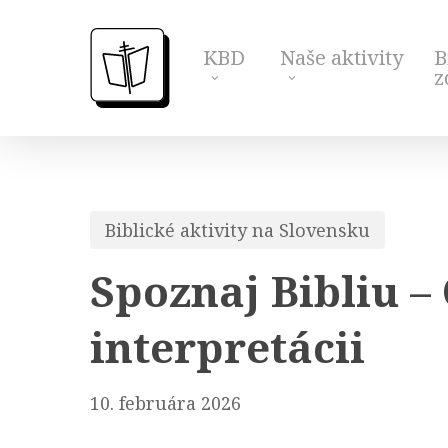
Skip
to
KBD
Naše aktivity
B
main
z
content
Biblické aktivity na Slovensku
Spoznaj Bibliu –
interpretácii
10. februára 2026