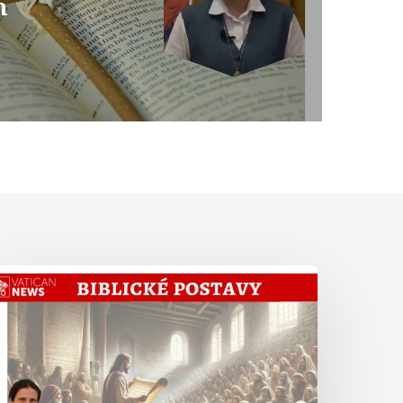
m
Abrahám
iste
Hebrejom