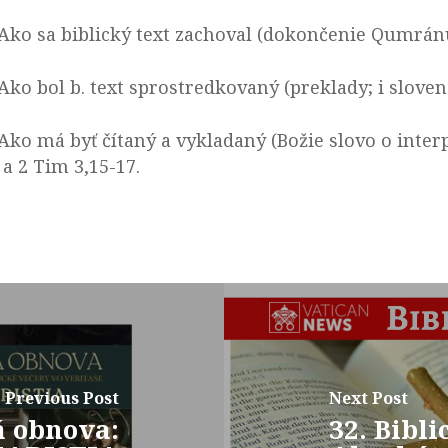
 Ako sa biblický text zachoval (dokončenie Qumrán
 Ako bol b. text sprostredkovaný (preklady; i slove
 Ako má byť čítaný a vykladaný (Božie slovo o interp
 a 2 Tim 3,15-17.
Previous Post
Next Post
á obnova:
32. Bibli