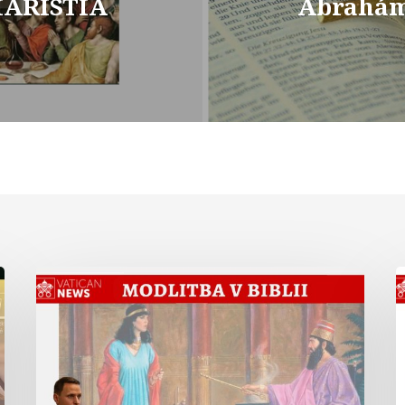
HARISTIA
Abrahá
Modlitba
kráľovnej
v
Ester
L