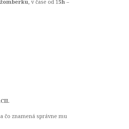
Ružomberku
, v čase od 1
5h –
CII.
– a čo znamená správne mu