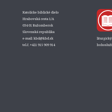
Katolícke biblické dielo
Hrabovská cesta 1/A
034 01 Ružomberok
Slovenská republika
e-mail: kbd@kbd.sk
liturgick
tel.č. +421 915 909 914
bohosluži