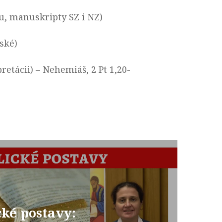
u, manuskripty SZ i NZ)
nské)
retácii) – Nehemiáš, 2 Pt 1,20-
cké postavy: