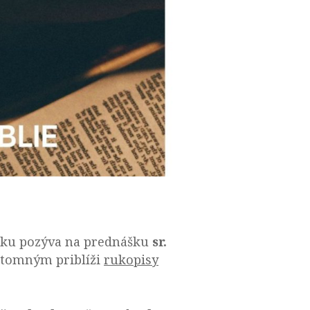
erku pozýva na prednášku
sr.
rítomným priblíži
rukopisy