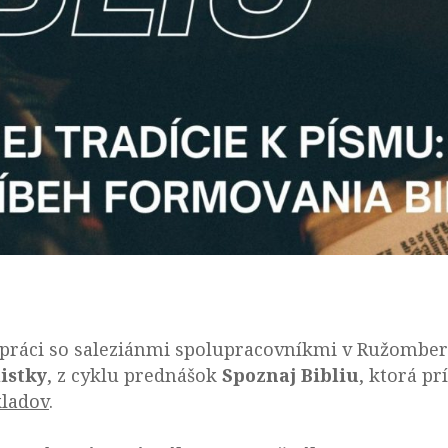
olupráci so saleziánmi spolupracovníkmi v Ružomb
istky
, z cyklu prednášok
Spoznaj Bibliu
, ktorá p
kladov
.