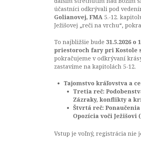
ďalším stretnutím nad Božím s
účastníci odkrývali pod vedení
Golianovej, FMA
5.-12. kapito
Ježišovej „reči na vrchu“, pok
To najbližšie bude
31.5.2026 o 
priestoroch fary pri Kostole
pokračujeme v odkrývaní krásy
zastavíme na kapitolách 5-12.
Tajomstvo kráľovstva a c
Tretia reč: Podobenstvá
Zázraky, konflikty a krí
Štvrtá reč: Ponaučenia
Opozícia voči Ježišovi (
Vstup je voľný, registrácia nie 