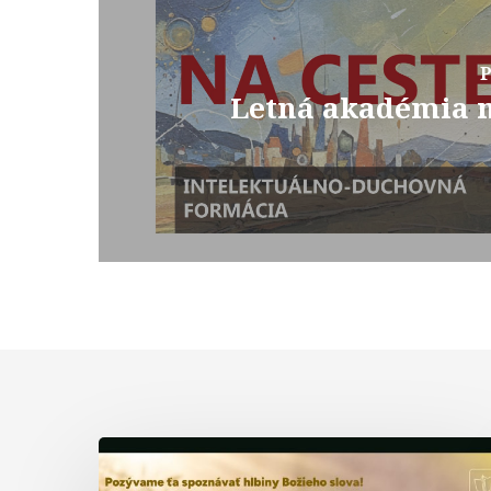
P
Letná akadémia 
Biblická
formácia