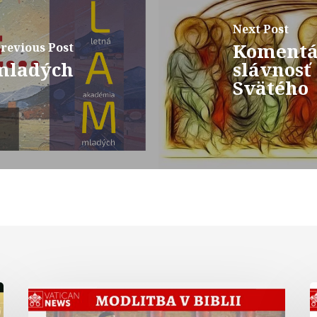
Next Post
Komentá
revious Post
mladých
slávnosť
Svätého
Modlitba
kráľovnej
v