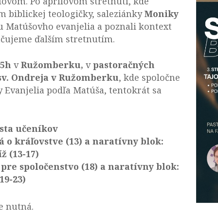
lovom. Po aprílovom stretnutí, kde
m biblickej teologičky, saleziánky
Moniky
lu Matúšovho evanjelia a poznali kontext
račujeme ďalším stretnutím.
15h
v
Ružomberku,
v
pastoračných
 sv. Ondreja v Ružomberku
, kde spoločne
 Evanjelia podľa Matúša, tentokrát sa
esta učeníkov
 o kráľovstve (13) a naratívny blok:
ž (13-17)
 pre spoločenstvo (18) a naratívny blok:
19-23)
je nutná.