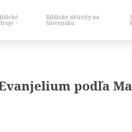
iblické
Biblické aktivity na
droje
Slovensku
– Evanjelium podľa M