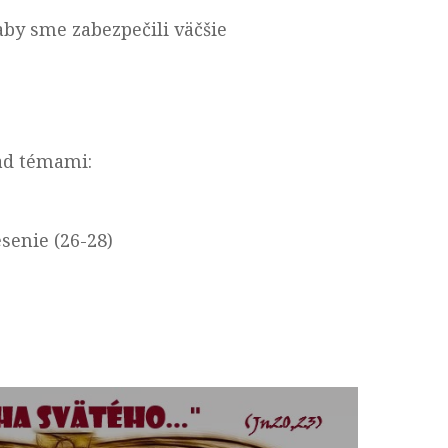
aby sme zabezpečili väčšie
nad témami:
esenie (26-28)