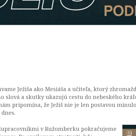
ávame Ježiša ako Mesiáša a učiteľa, ktorý zhromaž
ho slová a skutky ukazujú cestu do nebeského kráľ
ám pripomína, že Ježiš nie je len postavou minulo
 dnes.
polupracovníkmi v Ružomberku pokračujeme