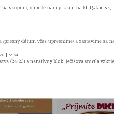
äčšia skupina, napíšte nám prosím na kbd@kbd.sk, 
ta /presný dátum včas upresníme/ a zastavíme sa 
vo Ježiša
stva (24-25) a naratívny blok: Ježišova smrť a vzkri