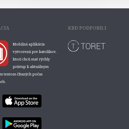
ÁCIA
KBD PODPORILI
Mobilná aplikácia
vytvorená pre katolíkov,
ktorí chcú mať rýchly
prístup k aktuálnym
ým textom čítaných počas
eb.