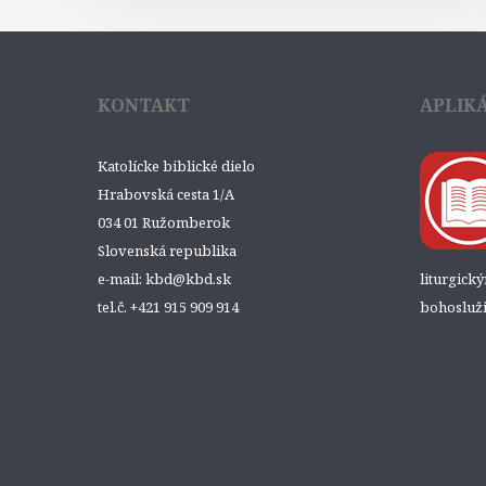
KONTAKT
APLIK
Katolícke biblické dielo
Hrabovská cesta 1/A
034 01 Ružomberok
Slovenská republika
e-mail: kbd@kbd.sk
liturgick
tel.č. +421 915 909 914
bohosluži