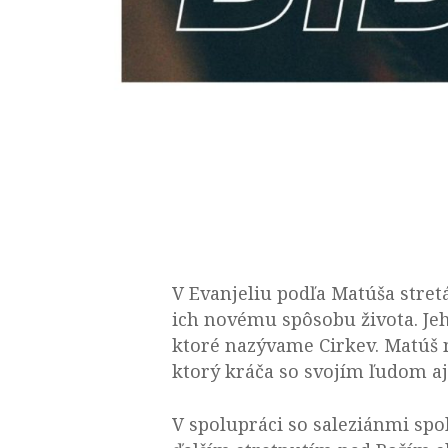
V Evanjeliu podľa Matúša stret
ich novému spôsobu života. Je
ktoré nazývame Cirkev. Matúš n
ktorý kráča so svojím ľudom aj
V spolupráci so saleziánmi s