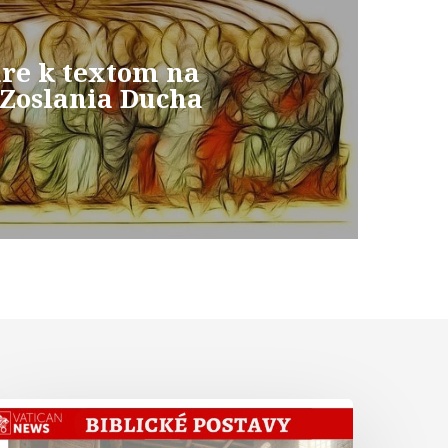
re k textom na
 Zoslania Ducha
Abrahám