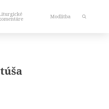
Liturgické
Modlitba
search
komentáre
atúša