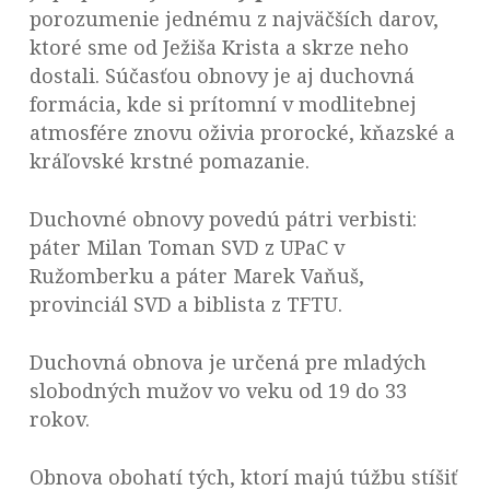
porozumenie jednému z najväčších darov,
ktoré sme od Ježiša Krista a skrze neho
dostali. Súčasťou obnovy je aj duchovná
formácia, kde si prítomní v modlitebnej
atmosfére znovu oživia prorocké, kňazské a
kráľovské krstné pomazanie.
Duchovné obnovy povedú pátri verbisti:
páter Milan Toman SVD z UPaC v
Ružomberku a páter Marek Vaňuš,
provinciál SVD a biblista z TFTU.
Duchovná obnova je určená pre mladých
slobodných mužov vo veku od 19 do 33
rokov.
Obnova obohatí tých, ktorí majú túžbu stíšiť