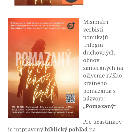
Misionári
verbisti
ponúkajú
trilógiu
duchovných
obnov
zameraných na
oživenie nášho
krstného
pomazania s
názvom:
„Pomazaný“
.
Pre účastníkov
je pripravený
biblický pohľad
na