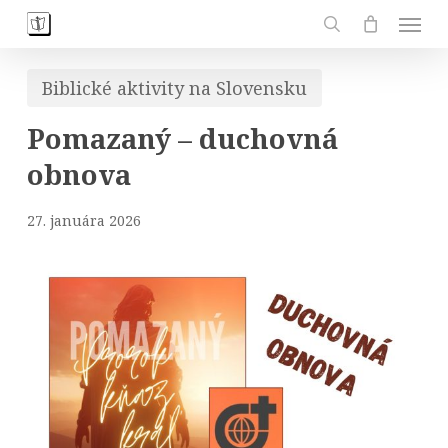
Skip
Men
to
search
main
Biblické aktivity na Slovensku
content
Pomazaný – duchovná
obnova
27. januára 2026