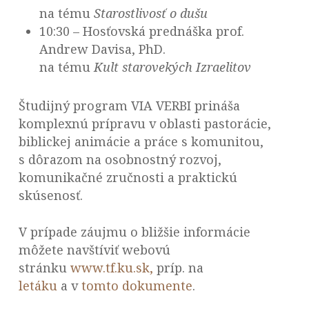
na tému
Starostlivosť o dušu
10:30 – Hosťovská prednáška prof.
Andrew Davisa, PhD.
na tému
Kult starovekých Izraelitov
Študijný program VIA VERBI prináša
komplexnú prípravu v oblasti pastorácie,
biblickej animácie a práce s komunitou,
s dôrazom na osobnostný rozvoj,
komunikačné zručnosti a praktickú
skúsenosť.
V prípade záujmu o bližšie informácie
môžete navštíviť webovú
stránku
www.tf.ku.sk,
príp. na
letáku
a v
tomto dokumente
.