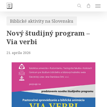
Skip
Men
to
search
main
Biblické aktivity na Slovensku
content
Nový študijný program –
Via verbi
21. apríla 2026