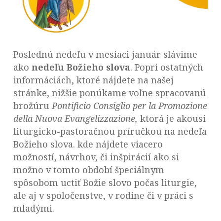
Poslednú nedeľu v mesiaci január slávime
ako
nedeľu Božieho slova
. Popri ostatných
informáciách, ktoré nájdete na našej
stránke, nižšie ponúkame voľne spracovanú
brožúru
Pontificio Consiglio per la Promozione
della Nuova Evangelizzazione,
ktorá je akousi
liturgicko-pastoračnou príručkou na nedeľa
Božieho slova. kde nájdete viacero
možností, návrhov, či inšpirácií ako si
možno v tomto období špeciálnym
spôsobom uctiť Božie slovo počas liturgie,
ale aj v spoločenstve, v rodine či v práci s
mladými.