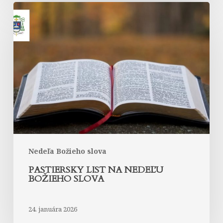
Pastiersky
list
na
Nedeľu
Božieho
slova
Nedeľa Božieho slova
PASTIERSKY LIST NA NEDEĽU
BOŽIEHO SLOVA
24. januára 2026