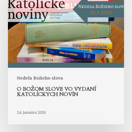
Božom
slove
vo
vydaní
Katolíckych
novín
Nedeľa Božieho slova
O BOŽOM SLOVE VO VYDANÍ
KATOLÍCKYCH NOVÍN
24. januára 2026