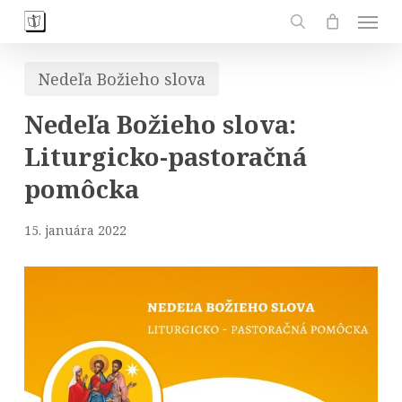
Skip
Men
to
search
main
Nedeľa Božieho slova
content
Nedeľa Božieho slova:
Liturgicko-pastoračná
pomôcka
15. januára 2022