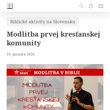
Skip
Men
to
search
main
Biblické aktivity na Slovensku
content
Modlitba prvej kresťanskej
komunity
19. januára 2026