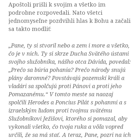
Apoštoli prišli k svojim a všetko im
podrobne rozpovedali. Nato všetci
jednomyseľne pozdvihli hlas k Bohu a začali
sa takto modliť:
„Pane, ty si stvoril nebo a zem i more a všetko,
čo je v nich. Ty si skrze Ducha Svätého ústami
svojho služobníka, nášho otca Dávida, povedal:
„Prečo sa búria pohania? Prečo národy snujú
plány daromné? Povstávajú pozemskí králi a
vladári sa spolčujú proti Pánovi a proti jeho
Pomazanému.“ V tomto meste sa naozaj
spolčili Herodes a Poncius Pilát s pohanmi a s
izraelským ľudom proti tvojmu svätému
Služobníkovi Ježišovi, ktorého si pomazal, aby
vykonali všetko, čo tvoja ruka a vôľa vopred
určili, že sa má stať. A teraz, Pane, pozri na ich