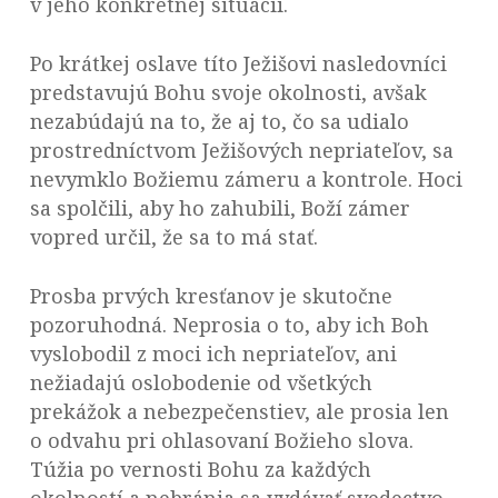
v jeho konkrétnej situácii.
Po krátkej oslave títo Ježišovi nasledovníci
predstavujú Bohu svoje okolnosti, avšak
nezabúdajú na to, že aj to, čo sa udialo
prostredníctvom Ježišových nepriateľov, sa
nevymklo Božiemu zámeru a kontrole. Hoci
sa spolčili, aby ho zahubili, Boží zámer
vopred určil, že sa to má stať.
Prosba prvých kresťanov je skutočne
pozoruhodná. Neprosia o to, aby ich Boh
vyslobodil z moci ich nepriateľov, ani
nežiadajú oslobodenie od všetkých
prekážok a nebezpečenstiev, ale prosia len
o odvahu pri ohlasovaní Božieho slova.
Túžia po vernosti Bohu za každých