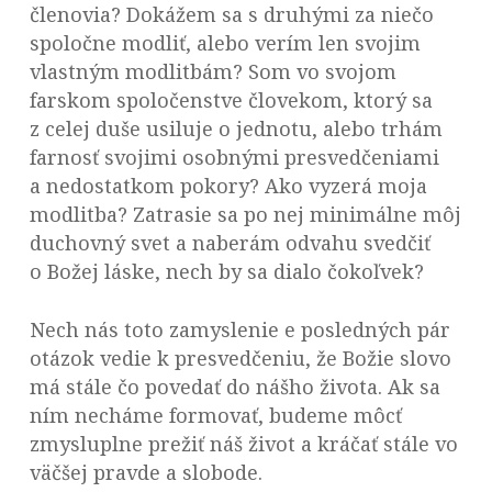
členovia? Dokážem sa s druhými za niečo
spoločne modliť, alebo verím len svojim
vlastným modlitbám? Som vo svojom
farskom spoločenstve človekom, ktorý sa
z celej duše usiluje o jednotu, alebo trhám
farnosť svojimi osobnými presvedčeniami
a nedostatkom pokory? Ako vyzerá moja
modlitba? Zatrasie sa po nej minimálne môj
duchovný svet a naberám odvahu svedčiť
o Božej láske, nech by sa dialo čokoľvek?
Nech nás toto zamyslenie e posledných pár
otázok vedie k presvedčeniu, že Božie slovo
má stále čo povedať do nášho života. Ak sa
ním necháme formovať, budeme môcť
zmysluplne prežiť náš život a kráčať stále vo
väčšej pravde a slobode.