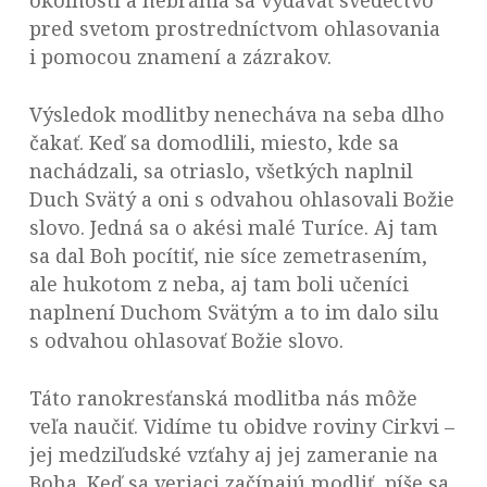
okolností a nebránia sa vydávať svedectvo
pred svetom prostredníctvom ohlasovania
i pomocou znamení a zázrakov.
Výsledok modlitby nenecháva na seba dlho
čakať. Keď sa domodlili, miesto, kde sa
nachádzali, sa otriaslo, všetkých naplnil
Duch Svätý a oni s odvahou ohlasovali Božie
slovo. Jedná sa o akési malé Turíce. Aj tam
sa dal Boh pocítiť, nie síce zemetrasením,
ale hukotom z neba, aj tam boli učeníci
naplnení Duchom Svätým a to im dalo silu
s odvahou ohlasovať Božie slovo.
Táto ranokresťanská modlitba nás môže
veľa naučiť. Vidíme tu obidve roviny Cirkvi –
jej medziľudské vzťahy aj jej zameranie na
Boha. Keď sa veriaci začínajú modliť, píše sa,