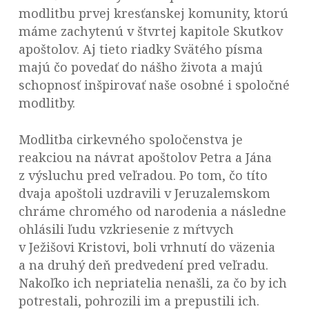
modlitbu prvej kresťanskej komunity, ktorú
máme zachytenú v štvrtej kapitole Skutkov
apoštolov. Aj tieto riadky Svätého písma
majú čo povedať do nášho života a majú
schopnosť inšpirovať
naše osobné i spoločné
modlitby.
Modlitba cirkevného spoločenstva je
reakciou na návrat apoštolov Petra a Jána
z výsluchu pred veľradou. Po tom, čo títo
dvaja apoštoli uzdravili v Jeruzalemskom
chráme chromého od narodenia a následne
ohlásili ľudu vzkriesenie z mŕtvych
v Ježišovi Kristovi, boli vrhnutí do väzenia
a na druhý deň predvedení pred veľradu.
Nakoľko ich nepriatelia nenašli, za čo by ich
potrestali, pohrozili im a prepustili ich.