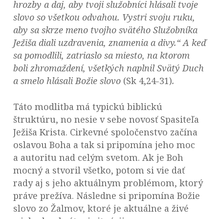
hrozby a daj, aby tvoji služobníci hlásali tvoje
slovo so všetkou odvahou. Vystri svoju ruku,
aby sa skrze meno tvojho svätého Služobníka
Ježiša diali uzdravenia, znamenia a divy.“ A keď
sa pomodlili, zatriaslo sa miesto, na ktorom
boli zhromaždení, všetkých naplnil Svätý Duch
a smelo hlásali Božie slovo
(Sk 4,24-31)
.
Táto modlitba má typickú biblickú
štruktúru, no nesie v sebe novosť Spasiteľa
Ježiša Krista. Cirkevné spoločenstvo začína
oslavou Boha a tak si pripomína jeho moc
a autoritu nad celým svetom. Ak je Boh
mocný a stvoril všetko, potom si vie dať
rady aj s jeho aktuálnym problémom, ktorý
práve prežíva. Následne si pripomína Božie
slovo zo Žalmov, ktoré je aktuálne a živé