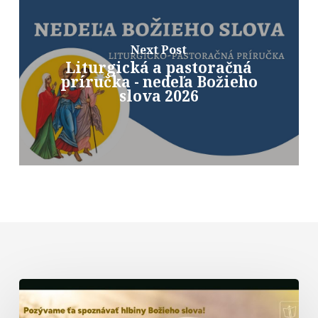
Next Post
Liturgická a pastoračná
príručka - nedeľa Božieho
slova 2026
Biblická
formácia