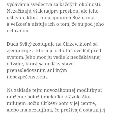
vydávania svedectva za každých okolností.
Nezačínajú však najprv prosbou, ale jeho
oslavou, ktorá im pripomína Božiu moc
a veľkosť a uisťuje ich o tom, že sú pod jeho
ochranou.
Duch Svätý zostupuje na Cirkev, ktorá sa
zjednocuje a ktorá je ochotná svedčiť pred
svetom. Jeho moc ju vedie k neočakávanej
odvahe, ktorá sa nedá zastaviť
prenasledovaním ani iným
nebezpečenstvom.
Na základe tejto novozákonnej modlitby si
môžeme položiť niekoľko otázok: Ako
milujem Božiu Cirkev? Som v jej centre,
alebo ma nezaujíma, čo prežívajú ostatní jej