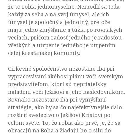
že to robia jednomyseľne. Nemodlí sa teda
každý za seba a na svoj úmysel, ale ich
úmysel je spoločný a jednotný, pretože
majú jedno zmýšľanie a túžia po rovnakých
veciach, pričom radosť jedného je radosťou
všetkých a utrpenie jedného je utrpením
celej kresťanskej komunity.
Cirkevné spoločenstvo nezostane iba pri
vypracovávaní akéhosi plánu voči svetským
predstaviteľom, ktorí sú nepriateľsky
naladení voči Ježišovi a jeho nasledovníkom.
Rovnako nezostane iba pri vymýšľaní
stratégie, ako by sa čo najefektívnejšie dalo
rozšíriť svedectvo o Ježišovi Kristovi po
celom svete. To, čo robia ako prvé, je, že sa
obracajú na Boha a žiadajú ho o silu do