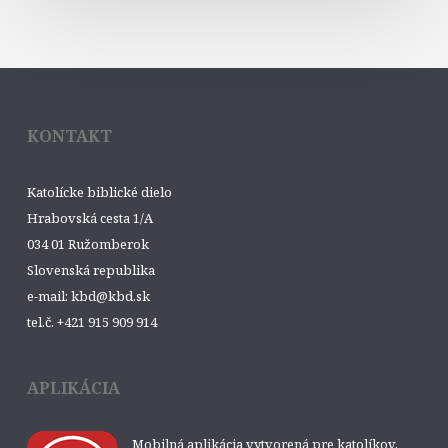
KONTAKT
Katolícke biblické dielo
Hrabovská cesta 1/A
034 01 Ružomberok
Slovenská republika
e-mail: kbd@kbd.sk
tel.č. +421 915 909 914
APLIKÁCIA
Mobilná aplikácia vytvorená pre katolíkov,