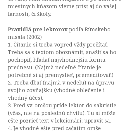
miestnych kňazom vieme prísť aj do vašej
farnosti, či školy.
Pravidlá pre lektorov
podľa Rímskeho
misála (2002)
1. Čítanie si treba vopred vždy prečítať.
Treba sa s textom oboznámiť, snažiť sa ho
pochopiť, hľadať najvhodnejšiu formu
prednesu. (Najmä nedeľné čítanie je
potrebné si aj premyslieť, premeditovať.)
2. Treba dbať (najmä v nedeľu) na úpravu
svojho zovňajšku (vhodné oblečenie i
vhodný účes).
3. Pred sv. omšou príde lektor do sakristie
(včas, nie na poslednú chvíľu). Tu si môže
ešte pozrieť text v lekcionári; upraviť sa.
4. Je vhodné ešte pred začatím omše