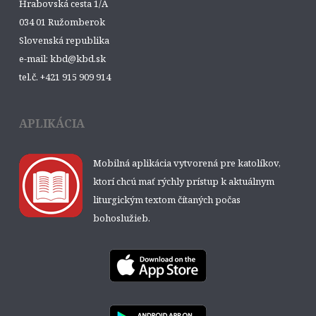
Hrabovská cesta 1/A
034 01 Ružomberok
Slovenská republika
e-mail: kbd@kbd.sk
tel.č. +421 915 909 914
APLIKÁCIA
Mobilná aplikácia vytvorená pre katolíkov,
ktorí chcú mať rýchly prístup k aktuálnym
liturgickým textom čítaných počas
bohoslužieb.