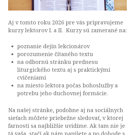
Aj v tomto roku 2026 pre vás pripravujeme
kurzy lektorov I. a II. Kurzy sú zamerané na:
poznanie dejín lekcionárov
porozumenie čítaného textu
na odbornú stránku prednesu
liturgického textu aj s praktickými
cvičeniami
na miesto lektora počas bohoslužby a
potrebu jeho duchovnej formácie.
Na našej stránke, podobne aj na sociálnych
sieťach môžete priebežne sledovať, v ktorej
farnosti sa najbližšie uvidíme. Ak tam nie je
tá vaša, stačí ak nám napíšete a po dohode s