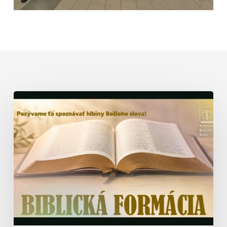
Biblická
formácia
–
prednáška