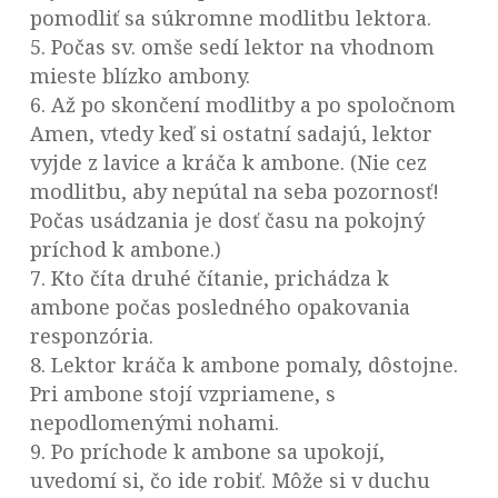
pomodliť sa súkromne modlitbu lektora.
5. Počas sv. omše sedí lektor na vhodnom
mieste blízko ambony.
6. Až po skončení modlitby a po spoločnom
Amen, vtedy keď si ostatní sadajú, lektor
vyjde z lavice a kráča k ambone. (Nie cez
modlitbu, aby nepútal na seba pozornosť!
Počas usádzania je dosť času na pokojný
príchod k ambone.)
7. Kto číta druhé čítanie, prichádza k
ambone počas posledného opakovania
responzória.
8. Lektor kráča k ambone pomaly, dôstojne.
Pri ambone stojí vzpriamene, s
nepodlomenými nohami.
9. Po príchode k ambone sa upokojí,
uvedomí si, čo ide robiť. Môže si v duchu