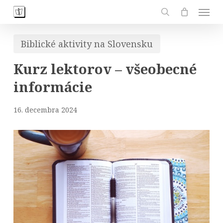
Skip
Men
to
search
main
Biblické aktivity na Slovensku
content
Kurz lektorov – všeobecné
informácie
16. decembra 2024