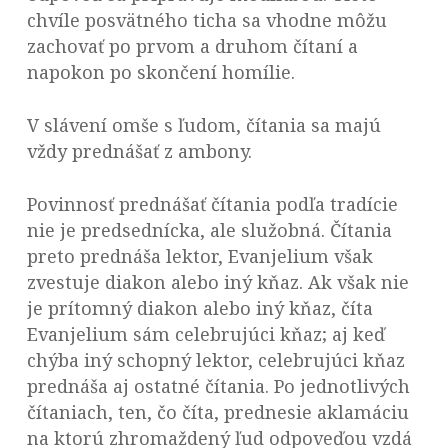
chvíle posvätného ticha sa vhodne môžu
zachovať po prvom a druhom čítaní a
napokon po skončení homílie.
V slávení omše s ľudom, čítania sa majú
vždy prednášať z ambony.
Povinnosť prednášať čítania podľa tradície
nie je predsednícka, ale služobná. Čítania
preto prednáša lektor, Evanjelium však
zvestuje diakon alebo iný kňaz. Ak však nie
je prítomný diakon alebo iný kňaz, číta
Evanjelium sám celebrujúci kňaz; aj keď
chýba iný schopný lektor, celebrujúci kňaz
prednáša aj ostatné čítania. Po jednotlivých
čítaniach, ten, čo číta, prednesie aklamáciu
na ktorú zhromaždený ľud odpoveďou vzdá