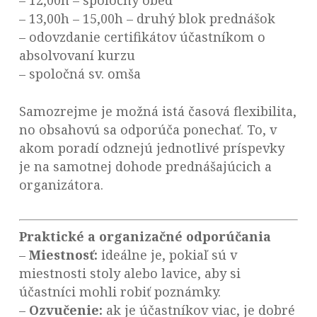
– 12,00h – spoločný obed
– 13,00h – 15,00h – druhý blok prednášok
– odovzdanie certifikátov účastníkom o
absolvovaní kurzu
– spoločná sv. omša
Samozrejme je možná istá časová flexibilita,
no obsahovú sa odporúča ponechať. To, v
akom poradí odznejú jednotlivé príspevky
je na samotnej dohode prednášajúcich a
organizátora.
Praktické a organizačné odporúčania
–
Miestnosť:
ideálne je, pokiaľ sú v
miestnosti stoly alebo lavice, aby si
účastníci mohli robiť poznámky.
–
Ozvučenie:
ak je účastníkov viac, je dobré