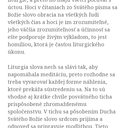
úctou. Hoci v čítaniach zo Svätého písma sa
Božie slovo obracia na všetkých ľudí
všetkých čias a hoci je im zrozumiteľné,
jeho väčšia zrozumiteľnosť a účinnosť sa
ešte podporuje živým výkladom, to jest
homíliou, ktorá je časťou liturgického
úkonu.
Liturgia slova nech sa slávi tak, aby
napomáhala meditáciu, preto rozhodne sa
treba vyvarovať každej forme náhlenia,
ktoré prekáža sústredeniu sa. Na to sú
vhodné aj krátke chvíle posvätného ticha
prispôsobené zhromaždenému
spoločenstvu. V tichu sa pôsobením Ducha
Svätého Božie slovo srdcom prijíma a
odpoveď sa pripravuje modlitbou. Tieto