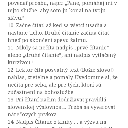
povedať prosbu, napr.: „Pane, pomáhaj mi v
tejto službe, aby som ju konal na tvoju
slávu.”
10. Začne čítať, až keď sa všetci usadia a
nastane ticho. Druhé čítanie začína čítať
hneď po skončení spevu žalmu.
11. Nikdy sa nečíta nadpis „prvé čítanie”
alebo „druhé čítanie”, ani nadpis vytlačený
kurzívou !
12. Lektor číta posvätný text (Božie slovo!)
nahlas, zreteľne a pomaly. Uvedomuje si, že
nečíta pre seba, ale pre tých, ktorí sú
zúčastnení na bohoslužbe.
13. Pri čítaní načim dodržiavať pravidlá
slovenskej výslovnosti. Treba sa vyvarovať
nárečových prvkov.
14. Nadpis Čítanie z knihy … a výzvu na