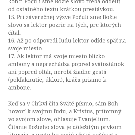
konci Počuli sme Božie slovo treba oddeliť
od ostatného textu krátkou prestávkou.
15. Pri záverečnej výzve Počuli sme Božie
slovo sa lektor pozrie na tých, pre ktorých
čítal.
16. Až po odpovedi ľudu lektor odíde späť na
svoje miesto.
17. Ak lektor má svoje miesto blízko
ambony a neprechádza popred svätostánok
ani popred oltár, nerobí žiadne gestá
(pokľaknutie, úklon), kráča priamo k
ambone.
Keď sa v Cirkvi číta Sväté písmo, sám Boh
hovorí k svojmu ľudu, a Kristus, prítomný
vo svojom slove, ohlasuje Evanjelium.
Čítanie Božieho slova je dôležitým prvkom
liturgie, a preto ho majú všetci počúvať s