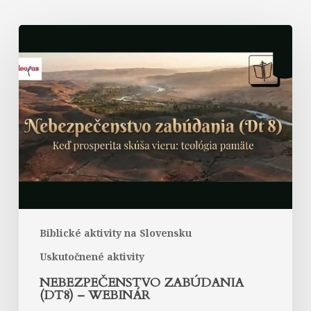
Nebezpečenstvo
zabúdania
(Dt8)
–
webinár
Biblické aktivity na Slovensku
Uskutočnené aktivity
NEBEZPEČENSTVO ZABÚDANIA
(DT8) – WEBINÁR