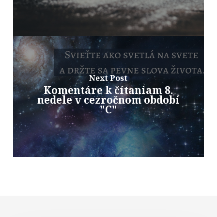
Next Post
Komentáre k čítaniam 8.
nedele v cezročnom období
"C"