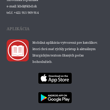
e-mail: kbd@kbd.sk
tel.č. +421 915 909 914
APLIKÁCIA
Mobilná aplikácia vytvorená pre katolíkov,
ktorí chcú mať rýchly prístup k aktuálnym
liturgickým textom čítaných počas
bohoslužieb.