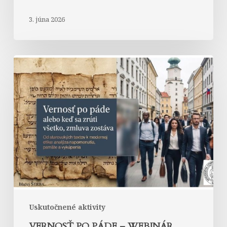
3. júna 2026
Vernosť
po
páde
–
webinár
Uskutočnené aktivity
VERNOSŤ PO PÁDE – WEBINÁR