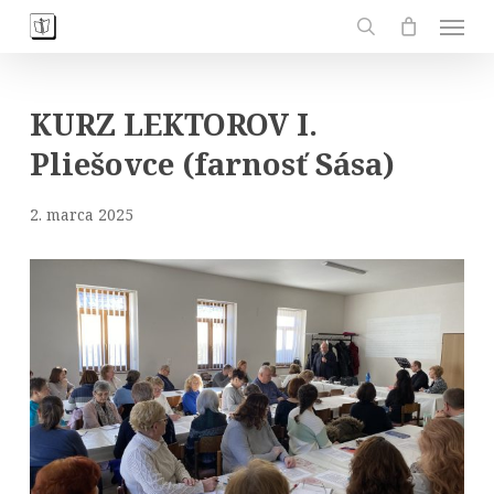
Skip
Men
to
search
main
content
KURZ LEKTOROV I.
Pliešovce (farnosť Sása)
2. marca 2025