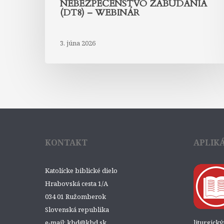
NEBEZPEČENSTVO ZABÚDANIA
(DT8) – WEBINÁR
3. júna 2026
KONTAKT
APLIK
Katolícke biblické dielo
Hrabovská cesta 1/A
034 01 Ružomberok
Slovenská republika
e-mail: kbd@kbd.sk
liturgick