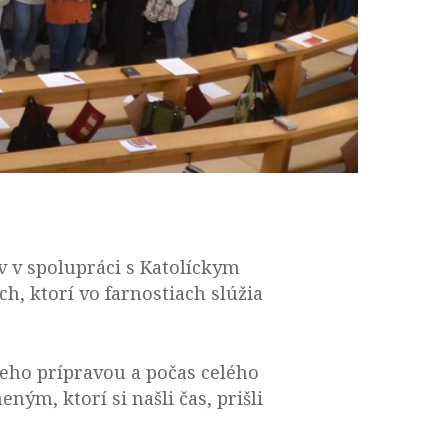
ov v spolupráci s Katolíckym
h, ktorí vo farnostiach slúžia
eho prípravou a počas celého
ým, ktorí si našli čas, prišli