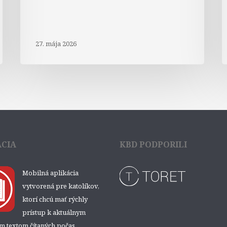
27. mája 2026
ÁCIA
KBD PODPORILI
Mobilná aplikácia
vytvorená pre katolíkov,
ktorí chcú mať rýchly
prístup k aktuálnym
ým textom čítaných počas