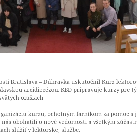
nosti Bratislava – Dúbravka uskutočnil Kurz lektor
lavskou arcidiecézou. KBD pripravuje kurzy pre týc
 svätých omšiach.
ganizáciu kurzu, ochotným farníkom za pomoc s j
nás obohatili o nové vedomosti a všetkým zúčastnen
ach slúžiť v lektorskej službe.