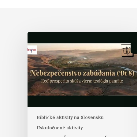
Nebezpečenstvo
zabúdania
(Dt8)
–
webinár
Biblické aktivity na Slovensku
Uskutočnené aktivity