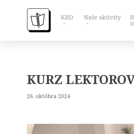
Skip
to
KBD
Naše aktivity
B
main
z
content
KURZ LEKTOROV I
26. októbra 2024