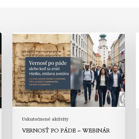
Vernosť
po
s
páde
–
p
webinár
Uskutočnené aktivity
VERNOSŤ PO PÁDE – WEBINÁR