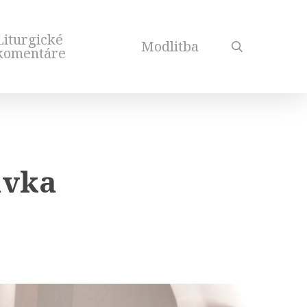
Liturgické
Modlitba
search
komentáre
avka