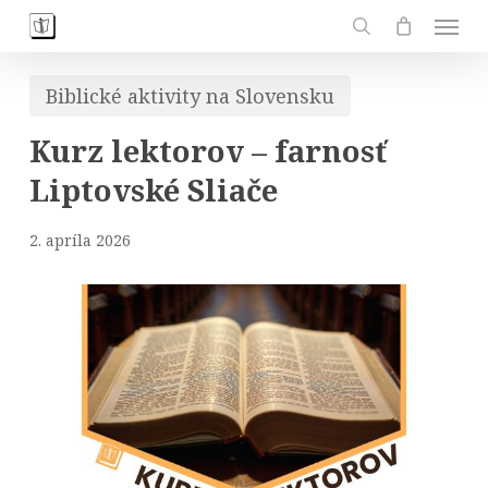
Skip
Men
to
search
main
Biblické aktivity na Slovensku
content
Kurz lektorov – farnosť
Liptovské Sliače
2. apríla 2026