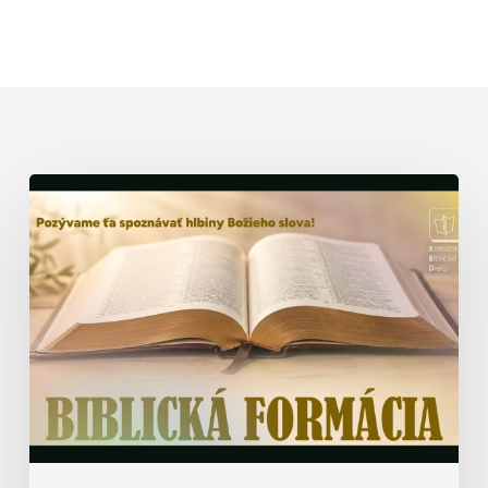
Biblická
formácia
–
prednáška