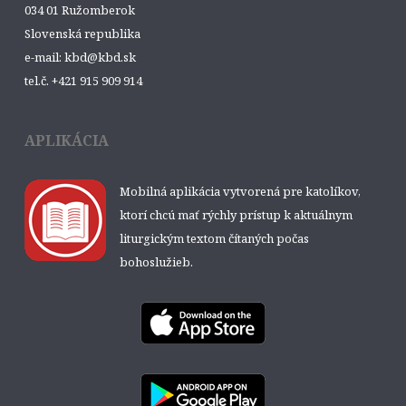
034 01 Ružomberok
Slovenská republika
e-mail: kbd@kbd.sk
tel.č. +421 915 909 914
APLIKÁCIA
Mobilná aplikácia vytvorená pre katolíkov,
ktorí chcú mať rýchly prístup k aktuálnym
liturgickým textom čítaných počas
bohoslužieb.