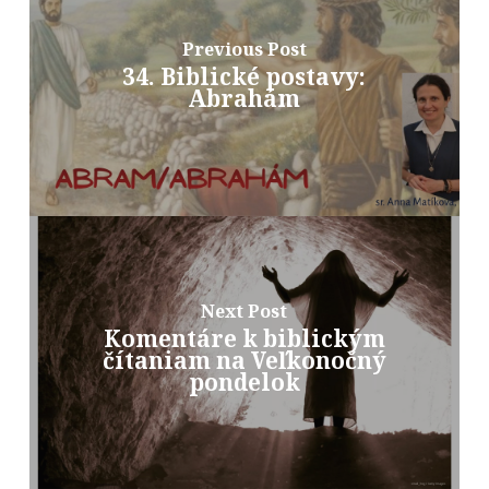
Previous Post
34. Biblické postavy:
Abrahám
Next Post
Komentáre k biblickým
čítaniam na Veľkonočný
pondelok