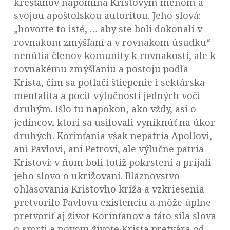
kresťanov napomína Kristovým menom a
svojou apoštolskou autoritou. Jeho slová:
„hovorte to isté, … aby ste boli dokonalí v
rovnakom zmýšľaní a v rovnakom úsudku“
nenútia členov komunity k rovnakosti, ale k
rovnakému zmýšľaniu a postoju podľa
Krista, čím sa potlačí štiepenie i sektárska
mentalita a pocit výlučnosti jedných voči
druhým. Išlo tu napokon, ako vždy, asi o
jedincov, ktorí sa usilovali vyniknúť na úkor
druhých. Korinťania však nepatria Apollovi,
ani Pavlovi, ani Petrovi, ale výlučne patria
Kristovi: v ňom boli totiž pokrstení a prijali
jeho slovo o ukrižovaní. Bláznovstvo
ohlasovania Kristovho kríža a vzkriesenia
pretvorilo Pavlovu existenciu a môže úplne
pretvoriť aj život Korinťanov a táto sila slova
o smrti a novom živote Krista pretvára od