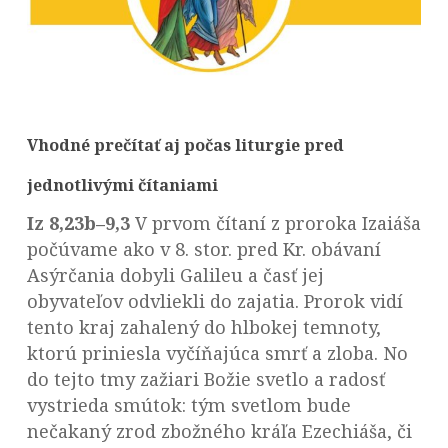
Vhodné prečítať aj počas liturgie pred
jednotlivými čítaniami
Iz 8,23b–9,3
V prvom čítaní z proroka Izaiáša
počúvame ako v 8. stor. pred Kr. obávaní
Asýrčania dobyli Galileu a časť jej
obyvateľov odvliekli do zajatia. Prorok vidí
tento kraj zahalený do hlbokej temnoty,
ktorú priniesla vyčíňajúca smrť a zloba. No
do tejto tmy zažiari Božie svetlo a radosť
vystrieda smútok: tým svetlom bude
nečakaný zrod zbožného kráľa Ezechiáša, či