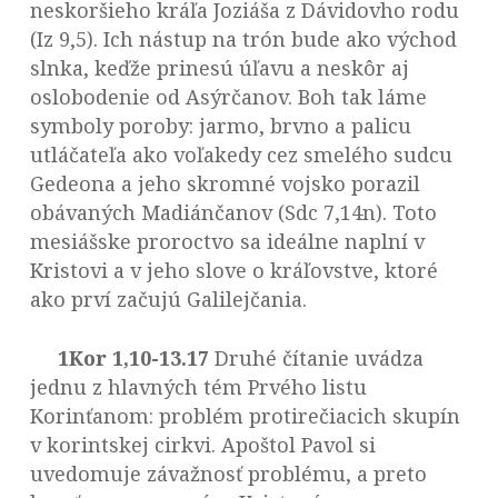
neskoršieho kráľa Joziáša z Dávidovho rodu
(Iz 9,5). Ich nástup na trón bude ako východ
slnka, keďže prinesú úľavu a neskôr aj
oslobodenie od Asýrčanov. Boh tak láme
symboly poroby: jarmo, brvno a palicu
utláčateľa ako voľakedy cez smelého sudcu
Gedeona a jeho skromné vojsko porazil
obávaných Madiánčanov (Sdc 7,14n). Toto
mesiášske proroctvo sa ideálne naplní v
Kristovi a v jeho slove o kráľovstve, ktoré
ako prví začujú Galilejčania.
1Kor 1,10-13.17
Druhé čítanie uvádza
jednu z hlavných tém Prvého listu
Korinťanom: problém protirečiacich skupín
v korintskej cirkvi. Apoštol Pavol si
uvedomuje závažnosť problému, a preto