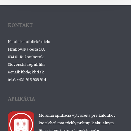
KONTAKT
Katolícke biblické dielo
Hrabovská cesta 1/A
034 01 Ružomberok
Slovenská republika
e-mail: kbd@kbd.sk
tel.č. +421 915 909 914
APLIKÁCIA
Mobilná aplikácia vytvorená pre katolíkov,
ktorí chcú mať rýchly prístup k aktuálnym
liturgickým textom čítaných počas