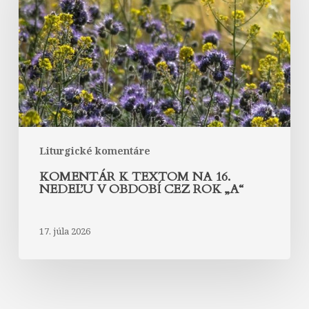
na
16.
nedeľu
v
období
cez
rok
„A“
Liturgické komentáre
KOMENTÁR K TEXTOM NA 16.
NEDEĽU V OBDOBÍ CEZ ROK „A“
17. júla 2026