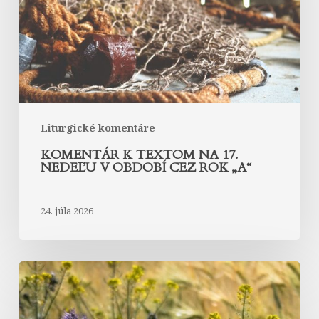
nedeľu
v
období
cez
rok
„A“
Liturgické komentáre
KOMENTÁR K TEXTOM NA 17.
NEDEĽU V OBDOBÍ CEZ ROK „A“
24. júla 2026
Komentár
k
textom