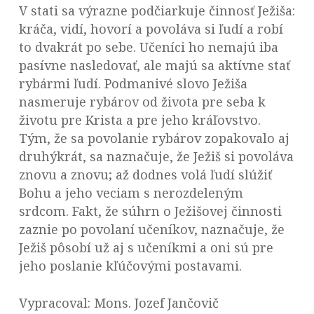
V stati sa výrazne podčiarkuje činnosť Ježiša:
kráča, vidí, hovorí a povoláva si ľudí a robí
to dvakrát po sebe. Učeníci ho nemajú iba
pasívne nasledovať, ale majú sa aktívne stať
rybármi ľudí. Podmanivé slovo Ježiša
nasmeruje rybárov od života pre seba k
životu pre Krista a pre jeho kráľovstvo.
Tým, že sa povolanie rybárov zopakovalo aj
druhýkrát, sa naznačuje, že Ježiš si povoláva
znovu a znovu; až dodnes volá ľudí slúžiť
Bohu a jeho veciam s nerozdeleným
srdcom. Fakt, že súhrn o Ježišovej činnosti
zaznie po povolaní učeníkov, naznačuje, že
Ježiš pôsobí už aj s učeníkmi a oni sú pre
jeho poslanie kľúčovými postavami.
Vypracoval: Mons. Jozef Jančovič