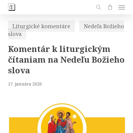
Skip
Men
to
search
main
Liturgické komentáre
Nedeľa Božieho
content
slova
Komentár k liturgickým
čítaniam na Nedeľu Božieho
slova
17. januára 2026