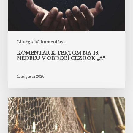
v
období
cez
rok
„A“
Liturgické komentáre
KOMENTÁR K TEXTOM NA 18.
NEDEĽU V OBDOBÍ CEZ ROK „A“
1. augusta 2026
Komentár
k
textom
na
17.