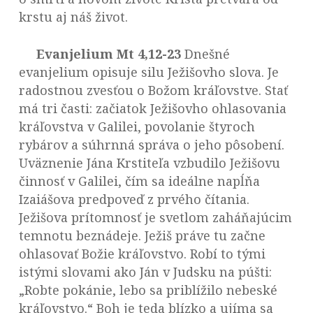
krstu aj náš život.
Evanjelium Mt 4,12-23
Dnešné
evanjelium opisuje silu Ježišovho slova. Je
radostnou zvesťou o Božom kráľovstve. Stať
má tri časti: začiatok Ježišovho ohlasovania
kráľovstva v Galilei, povolanie štyroch
rybárov a súhrnná správa o jeho pôsobení.
Uväznenie Jána Krstiteľa vzbudilo Ježišovu
činnosť v Galilei, čím sa ideálne napĺňa
Izaiášova predpoveď z prvého čítania.
Ježišova prítomnosť je svetlom zaháňajúcim
temnotu beznádeje. Ježiš práve tu začne
ohlasovať Božie kráľovstvo. Robí to tými
istými slovami ako Ján v Judsku na púšti:
„Robte pokánie, lebo sa priblížilo nebeské
kráľovstvo.“ Boh je teda blízko a ujíma sa