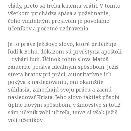
vlády, preto sa treba k nemu vrátiť. V tomto
všetkom prichádza spása a požehnanie,
čoho viditeľným prejavom je povolanie
učeníkov a početné uzdravenia.
Je to práve Ježišovo slovo, ktoré približuje
ľudí k Bohu: dôkazom sú prví štyria apoštoli
– rybári ľudí. Účinok tohto slova Matúš
zámerne podáva ideálnym spôsobom: Ježiš
stretá bratov pri práci, autoritatívne ich
pozýva k nasledovaniu, oni okamžite
súhlasia, zanechajú svoju prácu a začnú
nasledovať Krista. Jeho slovo taktiež pôsobí
úplne novým spôsobom: v židovstve si totiž
sám učeník volil učiteľa, teraz si však Ježiš
volí učeníkov.