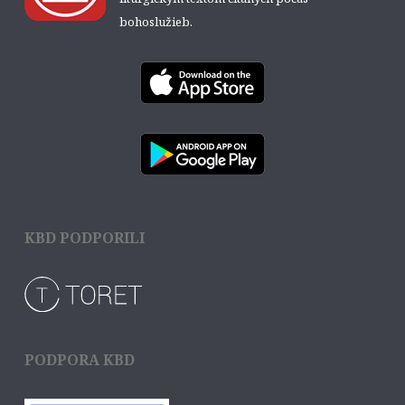
bohoslužieb.
KBD PODPORILI
PODPORA KBD