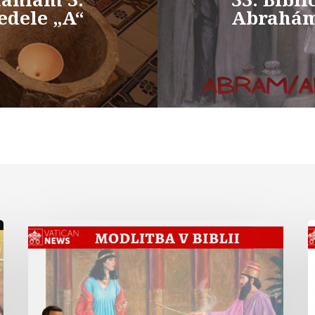
edele „A“
Abrahá
Modlitba
kráľovnej
v
Ester
L