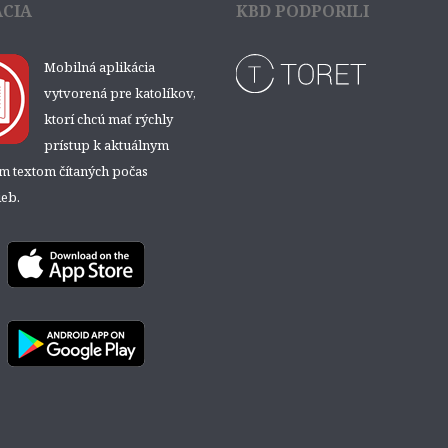
ÁCIA
KBD PODPORILI
Mobilná aplikácia
vytvorená pre katolíkov,
ktorí chcú mať rýchly
prístup k aktuálnym
ým textom čítaných počas
eb.