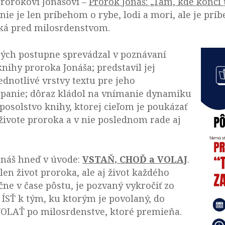
rorokovi Jonášovi –
Prorok Jonáš: „Tam, kde končí 
ie je len príbehom o rybe, lodi a mori, ale je prí
eká pred milosrdenstvom.
ných postupne sprevádzal v poznávaní
knihy proroka Jonáša; predstavil jej
ednotlivé vrstvy textu pre jeho
hápanie; dôraz kládol na vnímanie dynamiku
posolstvo knihy, ktorej cieľom je poukázať
živote proroka a v nie poslednom rade aj
onáš hneď v úvode:
VSTAŇ, CHOĎ a VOLAJ
.
len život proroka, ale aj život každého
ne v čase pôstu, je pozvaný vykročiť zo
 ÍSŤ k tým, ku ktorým je povolaný, do
 VOLAŤ po milosrdenstve, ktoré premieňa.