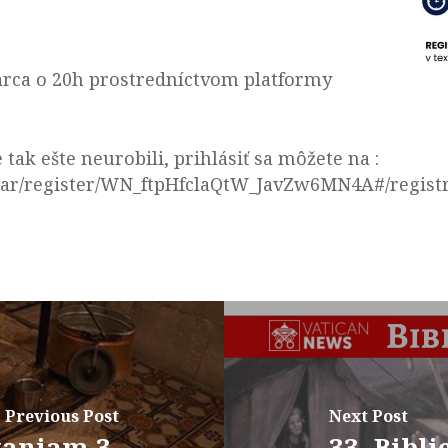
rca o 20h prostredníctvom platformy
tak ešte neurobili, prihlásiť sa môžete na :
nar/register/WN_ftpHfclaQtW_JavZw6MN4A#/regist
Previous Post
Next Post
taniam 3.
33. Bibli