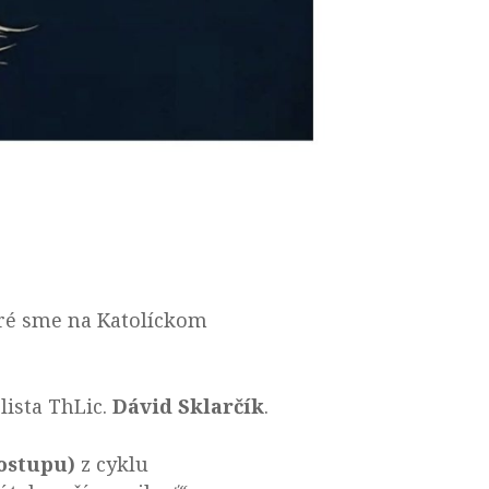
oré sme na Katolíckom
lista ThLic.
Dávid Sklarčík
.
zostupu)
z cyklu