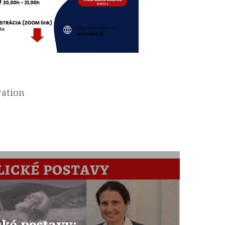
ration
cké postavy: