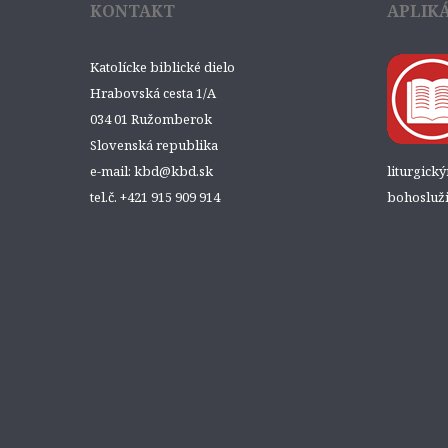
KONTAKT
APLIK
Katolícke biblické dielo
Hrabovská cesta 1/A
034 01 Ružomberok
Slovenská republika
e-mail: kbd@kbd.sk
liturgick
tel.č. +421 915 909 914
bohosluži