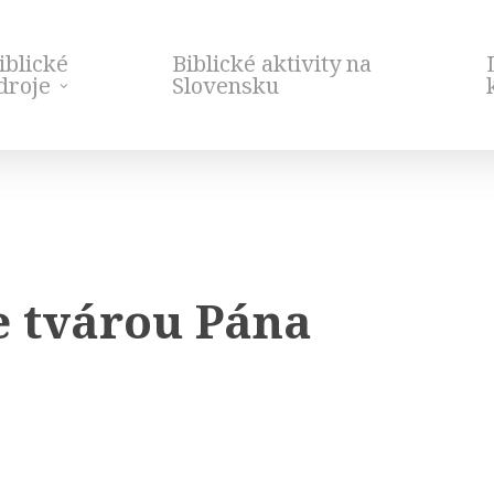
iblické
Biblické aktivity na
droje
Slovensku
e tvárou Pána