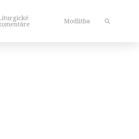
Liturgické
Modlitba
search
komentáre