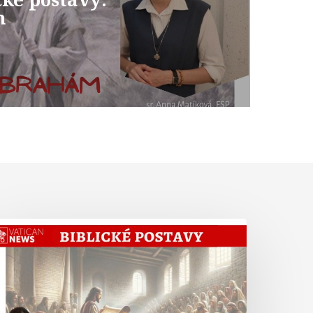
m
Abrahám
iste
Hebrejom