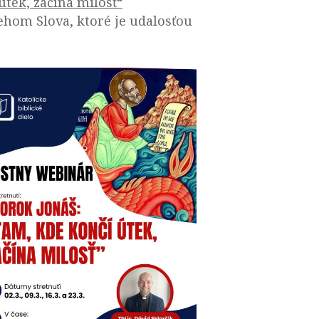
útek, začína milosť“
behom Slova, ktoré je udalosťou