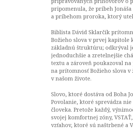
pripravovaných príhovorov o p
pripomenula, že príbeh Jonáša n
a príbehom proroka, ktorý ut
Biblista Dávid Sklarčík prítom
Božieho slova v prvej kapitole 
základnú štruktúru; odkrýval j
jednoduchšie a zretelnejšie c
textu a zároveň poukazoval na 
na prítomnosť Božieho slova v 
v našom živote.
Slovo, ktoré dostáva od Boha J
Povolanie, ktoré sprevádza nie 
človeka. Pretože každý, výnimoč
svojej komfortnej zóny, VSTAŤ,
vzťahov, ktoré sú naštrbené a