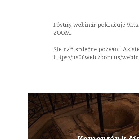
Pôstny webinár pokračuje 9.ma
ZOOM.
Ste naň srdečne pozvaní. Ak ste 
https://us06web.zoom.us/webi
Komentár k čí