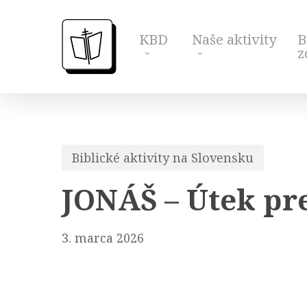
Skip
to
KBD
Naše aktivity
B
main
z
content
Biblické aktivity na Slovensku
JONÁŠ – Útek pr
3. marca 2026