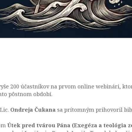
 vyše 200 účastníkov na prvom online webinári, kt
omto pôstnom období.
Lic.
Ondreja Čukana
sa prítomným prihovoril bib
vom
Útek pred tvárou Pána (Exegéza a teológia 