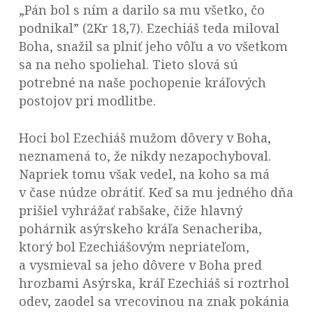
„Pán bol s ním a darilo sa mu všetko, čo
podnikal” (2Kr 18,7). Ezechiáš teda miloval
Boha, snažil sa plniť jeho vôľu a vo všetkom
sa na neho spoliehal. Tieto slová sú
potrebné na naše pochopenie kráľových
postojov pri modlitbe.
Hoci bol Ezechiáš mužom dôvery v Boha,
neznamená to, že nikdy nezapochyboval.
Napriek tomu však vedel, na koho sa má
v čase núdze obrátiť. Keď sa mu jedného dňa
prišiel vyhrážať rabšake, čiže hlavný
pohárnik asýrskeho kráľa Senacheriba,
ktorý bol Ezechiášovým nepriateľom,
a vysmieval sa jeho dôvere v Boha pred
hrozbami Asýrska, kráľ Ezechiáš si roztrhol
odev, zaodel sa vrecovinou na znak pokánia