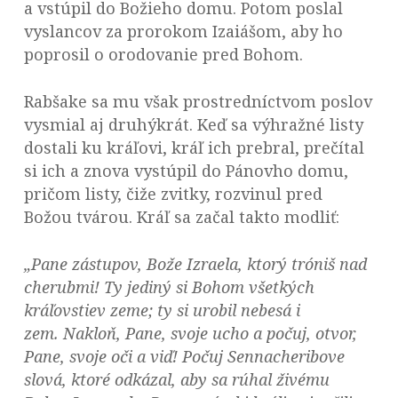
a vstúpil do Božieho domu. Potom poslal
vyslancov za prorokom Izaiášom, aby ho
poprosil o orodovanie pred Bohom.
Rabšake sa mu však prostredníctvom poslov
vysmial aj druhýkrát. Keď sa výhražné listy
dostali ku kráľovi, kráľ ich prebral, prečítal
si ich a znova vystúpil do Pánovho domu,
pričom listy, čiže zvitky, rozvinul pred
Božou tvárou. Kráľ sa začal takto modliť:
„Pane zástupov, Bože Izraela, ktorý tróniš nad
cherubmi! Ty jediný si Bohom všetkých
kráľovstiev zeme; ty si urobil nebesá i
zem. Nakloň, Pane, svoje ucho a počuj, otvor,
Pane, svoje oči a viď! Počuj Sennacheribove
slová, ktoré odkázal, aby sa rúhal živému