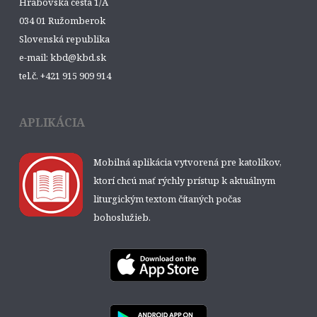
Hrabovská cesta 1/A
034 01 Ružomberok
Slovenská republika
e-mail: kbd@kbd.sk
tel.č. +421 915 909 914
APLIKÁCIA
Mobilná aplikácia vytvorená pre katolíkov,
ktorí chcú mať rýchly prístup k aktuálnym
liturgickým textom čítaných počas
bohoslužieb.