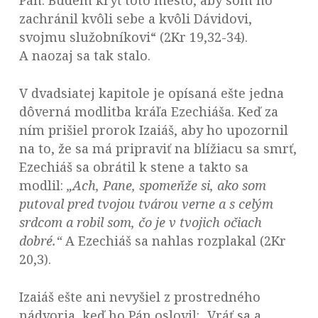
Pán. Budem kryť toto mesto, aby som ho
zachránil kvôli sebe a kvôli Dávidovi,
svojmu služobníkovi“ (2Kr 19,32-34).
A naozaj sa tak stalo.
V dvadsiatej kapitole je opísaná ešte jedna
dôverná modlitba kráľa Ezechiáša. Keď za
ním prišiel prorok Izaiáš, aby ho upozornil
na to, že sa má pripraviť na blížiacu sa smrť,
Ezechiáš sa obrátil k stene a takto sa
modlil:
„Ach, Pane, spomeňže si, ako som
putoval pred tvojou tvárou verne a s celým
srdcom a robil som, čo je v tvojich očiach
dobré.“
A Ezechiáš sa nahlas rozplakal (2Kr
20,3).
Izaiáš ešte ani nevyšiel z prostredného
nádvoria, keď ho Pán oslovil: „Vráť sa a