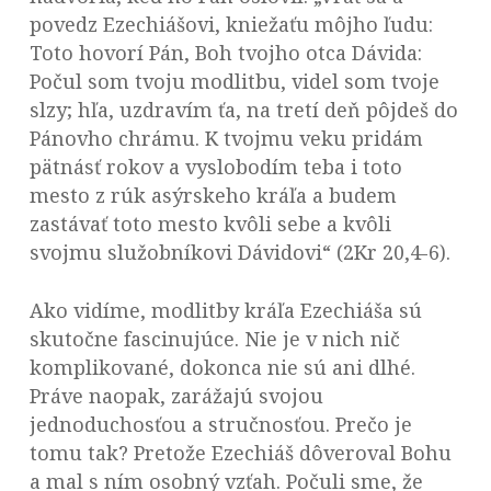
povedz Ezechiášovi, kniežaťu môjho ľudu:
Toto hovorí Pán, Boh tvojho otca Dávida:
Počul som tvoju modlitbu, videl som tvoje
slzy; hľa, uzdravím ťa, na tretí deň pôjdeš do
Pánovho chrámu. K tvojmu veku pridám
pätnásť rokov a vyslobodím teba i toto
mesto z rúk asýrskeho kráľa a budem
zastávať toto mesto kvôli sebe a kvôli
svojmu služobníkovi Dávidovi“ (2Kr 20,4-6).
Ako vidíme, modlitby kráľa Ezechiáša sú
skutočne fascinujúce. Nie je v nich nič
komplikované, dokonca nie sú ani dlhé.
Práve naopak, zarážajú svojou
jednoduchosťou a stručnosťou. Prečo je
tomu tak? Pretože Ezechiáš dôveroval Bohu
a mal s ním osobný vzťah. Počuli sme, že