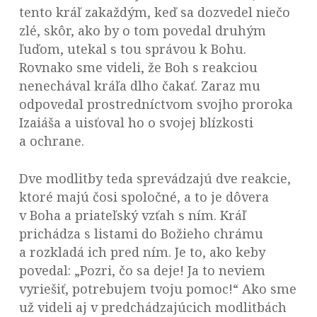
tento kráľ zakaždým, keď sa dozvedel niečo
zlé, skôr, ako by o tom povedal druhým
ľuďom, utekal s tou správou k Bohu.
Rovnako sme videli, že Boh s reakciou
nenechával kráľa dlho čakať. Zaraz mu
odpovedal prostredníctvom svojho proroka
Izaiáša a uisťoval ho o svojej blízkosti
a ochrane.
Dve modlitby teda sprevádzajú dve reakcie,
ktoré majú čosi spoločné, a to je dôvera
v Boha a priateľský vzťah s ním. Kráľ
prichádza s listami do Božieho chrámu
a rozkladá ich pred ním. Je to, ako keby
povedal: „Pozri, čo sa deje! Ja to neviem
vyriešiť, potrebujem tvoju pomoc!“ Ako sme
už videli aj v predchádzajúcich modlitbách