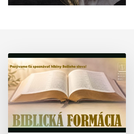
Biblická
formácia
–
prednáška