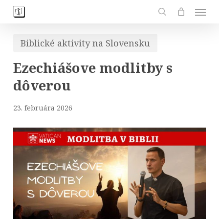
Skip
Men
to
search
main
Biblické aktivity na Slovensku
content
Ezechiášove modlitby s
dôverou
23. februára 2026