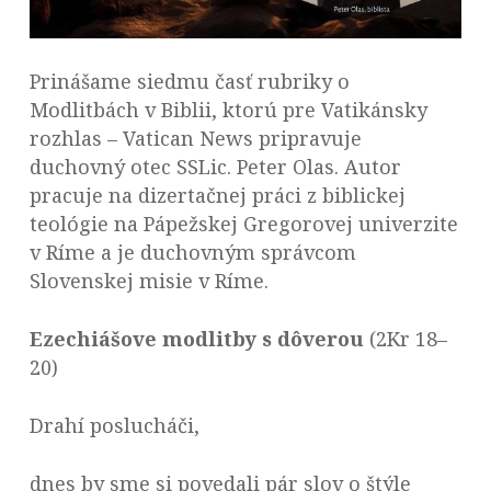
Prinášame siedmu časť rubriky o
Modlitbách v Biblii, ktorú pre Vatikánsky
rozhlas – Vatican News pripravuje
duchovný otec SSLic. Peter Olas. Autor
pracuje na dizertačnej práci z biblickej
teológie na Pápežskej Gregorovej univerzite
v Ríme a je duchovným správcom
Slovenskej misie v Ríme.
Ezechiášove modlitby s dôverou
(2Kr 18–
20)
Drahí poslucháči,
dnes by sme si povedali pár slov o štýle