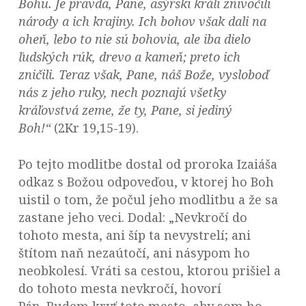
Bohu. Je pravda, Pane, asýrski králi znivočili
národy a ich krajiny. Ich bohov však dali na
oheň, lebo to nie sú bohovia, ale iba dielo
ľudských rúk, drevo a kameň; preto ich
zničili. Teraz však, Pane, náš Bože, vysloboď
nás z jeho ruky, nech poznajú všetky
kráľovstvá zeme, že ty, Pane, si jediný
Boh!“
(2Kr 19,15-19).
Po tejto modlitbe dostal od proroka Izaiáša
odkaz s Božou odpoveďou, v ktorej ho Boh
uistil o tom, že počul jeho modlitbu a že sa
zastane jeho veci. Dodal: „Nevkročí do
tohoto mesta, ani šíp ta nevystrelí; ani
štítom naň nezaútočí, ani násypom ho
neobkolesí. Vráti sa cestou, ktorou prišiel a
do tohoto mesta nevkročí, hovorí