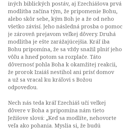
iných biblických postáv, aj Ezechiášova prvá
modlitba začína tým, že pripomenie Bohu,
alebo skôr sebe, kým Boh je a že od neho
všetko závisí. Jeho následná prosba o pomoc
je zároveň prejavom veľkej dôvery. Druhá
modlitba je ešte zarážajúcejšia. Kráľ iba
Bohu pripomína, že sa vždy snažil plniť jeho
vôľu a hneď potom sa rozplače. Táto
dôvernosť pohla Boha k okamžitej reakcii,
že prorok Izaiáš nestihol ani prísť domov
a už sa vracal ku kráľovi s Božou
odpoveďou.
Nech nás teda kráľ Ezechiáš učí veľkej
dôvere v Boha a pripomína nám tieto
Ježišove slová: „Keď sa modlíte, nehovorte
veľa ako pohania. Myslia si, že budú