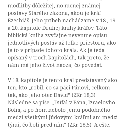
modlitby dôležitej, no menej známej
postavy Starého zákona, akou je kráľ
Ezechiáš. Jeho príbeh nachádzame v 18., 19.
a 20. kapitole Druhej knihy kráľov. Táto
biblická kniha zvyčajne nevenuje opisu
jednotlivých postáv až toľko priestoru, ako
je to v prípade tohoto kráľa. Ak je teda
opísaný v troch kapitolách, tak preto, že
nám má jeho život naozaj čo povedať.
V 18. kapitole je tento kráľ predstavený ako
ten, kto „robil, čo sa páči Pánovi, celkom
tak, ako jeho otec Dávid” (2Kr 18,3).
Následne sa píše: „Dúfal v Pána, Izraelovho
Boha, a po ňom nebolo jemu podobného
medzi všetkými Júdovými kráľmi ani medzi
tými, čo boli pred ním“ (2Kr 18,5). A ešte: