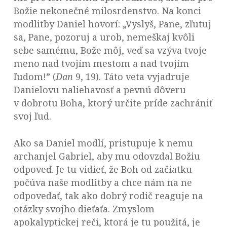
Božie nekonečné milosrdenstvo. Na konci
modlitby Daniel hovorí: „Vyslyš, Pane, zľutuj
sa, Pane, pozoruj a urob, nemeškaj kvôli
sebe samému, Bože môj, veď sa vzýva tvoje
meno nad tvojím mestom a nad tvojím
ľudom!” (
Dan
9, 19). Táto veta vyjadruje
Danielovu naliehavosť a pevnú dôveru
v dobrotu Boha, ktorý určite príde zachrániť
svoj ľud.
Ako sa Daniel modlí, pristupuje k nemu
archanjel Gabriel, aby mu odovzdal Božiu
odpoveď. Je tu vidieť, že Boh od začiatku
počúva naše modlitby a chce nám na ne
odpovedať, tak ako dobrý rodič reaguje na
otázky svojho dieťaťa. Zmyslom
apokalyptickej reči, ktorá je tu použitá, je