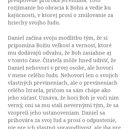
predpovede proroka Jeremiáša. Toto
rozjímanie ho obracia k Bohu a vedie ku
kajúcnosti, v ktorej prosí o zmilovanie za
hriechy svojho ľudu.
Daniel začína svoju modlitbu tým, že si
pripomína Božiu veľkosť a vernosť, ktoré
mu dodávajú odvahu, že Boh zasiahne aj
v tomto čase. Čitateľa môže hneď udiviť, že
Daniel nehovorí v prvej osobe, ale hovorí
v mene celého ľudu. Nehovorí len o svojich
vlastných previneniach, ale o previneniach
celého Izraela, pričom sa sám chápe ako
jeho súčasť. Uznáva, že hoci Boh je voči nim
verný, oni sa mu stali nevernými tým, že sa
vzopreli jeho ustanoveniam. Daniel sa
prihovára za svoj ľud a prosí o odpustenie,
nie pre ich vlastnú spravodlivosť, ale iba pre