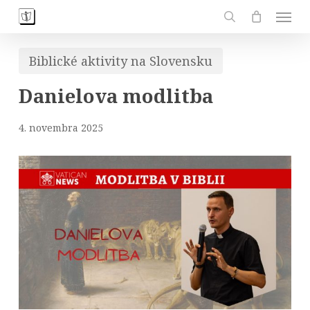
Skip
Men
to
search
main
Biblické aktivity na Slovensku
content
Danielova modlitba
4. novembra 2025