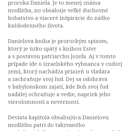
proroka Daniela. Je to menej známa
modlitba, no obsahuje veľké duchovné
bohatstvo a viaceré inšpirácie do nášho
každodenného života.
Danielova kniha je prorockým spisom,
ktorý je úzko spätý s knihou Ester
a s postavou patriarchu Jozefa. Aj v tomto
prípade ide o izraelského vyhnanca v cudzej
zemi, ktorý nachádza priazeň u vladára
a zachraňuje svoj ľud. Dej sa odohráva
v babylonskom zajatí, kde Boh svoj ľud
naďalej ochraňuje a vedie, napriek jeho
vierolomnosti a nevernosti.
Deviata kapitola obsahujúca Danielovu
modlitbu patrí do takzvaného