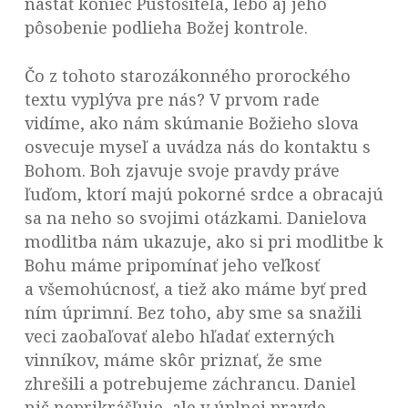
nastať koniec Pustošiteľa, lebo aj jeho
pôsobenie podlieha Božej kontrole.
Čo z tohoto starozákonného prorockého
textu vyplýva pre nás? V prvom rade
vidíme, ako nám skúmanie Božieho slova
osvecuje myseľ a uvádza nás do kontaktu s
Bohom. Boh zjavuje svoje pravdy práve
ľuďom, ktorí majú pokorné srdce a obracajú
sa na neho so svojimi otázkami. Danielova
modlitba nám ukazuje, ako si pri modlitbe k
Bohu máme pripomínať jeho veľkosť
a všemohúcnosť, a tiež ako máme byť pred
ním úprimní. Bez toho, aby sme sa snažili
veci zaobaľovať alebo hľadať externých
vinníkov, máme skôr priznať, že sme
zhrešili a potrebujeme záchrancu. Daniel
nič neprikrášľuje, ale v úplnej pravde