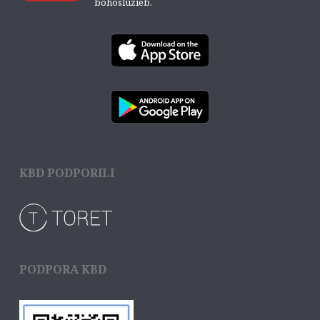
bohoslužieb.
KBD PODPORILI
PODPORA KBD