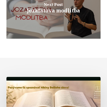
Next Post
Jozafatova modlitba
Biblická
formácia
–
prednáška