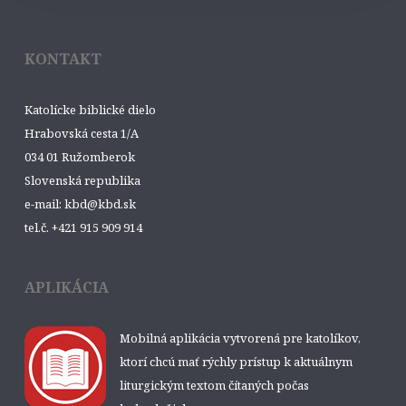
KONTAKT
Katolícke biblické dielo
Hrabovská cesta 1/A
034 01 Ružomberok
Slovenská republika
e-mail: kbd@kbd.sk
tel.č. +421 915 909 914
APLIKÁCIA
Mobilná aplikácia vytvorená pre katolíkov,
ktorí chcú mať rýchly prístup k aktuálnym
liturgickým textom čítaných počas