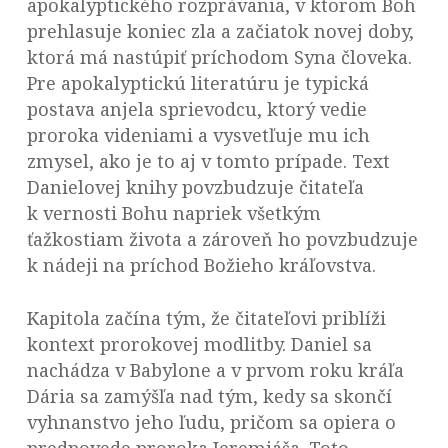
apokalyptického rozprávania, v ktorom Boh
prehlasuje koniec zla a začiatok novej doby,
ktorá má nastúpiť príchodom Syna človeka.
Pre apokalyptickú literatúru je typická
postava anjela sprievodcu, ktorý vedie
proroka videniami a vysvetľuje mu ich
zmysel, ako je to aj v tomto prípade. Text
Danielovej knihy povzbudzuje čitateľa
k vernosti Bohu napriek všetkým
ťažkostiam života a zároveň ho povzbudzuje
k nádeji na príchod Božieho kráľovstva.
Kapitola začína tým, že čitateľovi priblíži
kontext prorokovej modlitby. Daniel sa
nachádza v Babylone a v prvom roku kráľa
Dária sa zamýšľa nad tým, kedy sa skončí
vyhnanstvo jeho ľudu, pričom sa opiera o