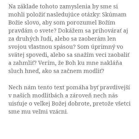
Na základe tohoto zamyslenia by sme si
mohli položiť nasledujúce otázky: Skúmam
Božie slovo, aby som porozumel Božím
pravdám o svete? Dokážem sa prihovárať aj
za druhých ľudí, alebo sa zaoberám len
svojou vlastnou spásou? Som úprimný vo
svätej spovedi, alebo sa snažím veci zaobaliť
a zahmliť? Verím, že Boh ku mne nakláňa
sluch hneď, ako sa začnem modliť?
Nech nám tento text pomáha byť pravdivejší
v našich modlitbách a zároveň nech nás
uisťuje o veľkej Božej dobrote, pretože všetci
sme mu veľmi vzácni.