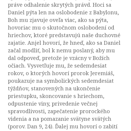
práve odhalenie skrytých právd. Hoci sa
Daniel pýta len na oslobodenie z Babylonu,
Boh mu zjavuje oveľa viac, ako sa pýta,
hovoriac mu o skutočnom oslobodení od
hriechov, ktoré predstavujú naše duchovné
zajatie. Anjel hovorí, že hneď, ako sa Daniel
začal modliť, bol k nemu poslaný, aby mu
dal odpoveď, pretože je vzácny v Božích
očiach. Vysvetľuje mu, že sedemdesiat
rokov, o ktorých hovorí prorok Jeremiáš,
poukazuje na symbolických sedemdesiat
týždňov, stanovených na ukončenie
priestupku, skoncovanie s hriechom,
odpustenie viny, privedenie večnej
spravodlivosti, zapečatenie prorockého
videnia a na pomazanie svätyne svätých
(porov. Dan 9, 24). Ďalej mu hovorí o zabití