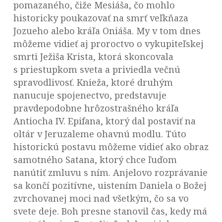
pomazaného, čiže Mesiáša, čo mohlo
historicky poukazovať na smrť veľkňaza
Jozueho alebo kráľa Oniáša. My v tom dnes
môžeme vidieť aj proroctvo o vykupiteľskej
smrti Ježiša Krista, ktorá skoncovala
s priestupkom sveta a priviedla večnú
spravodlivosť. Knieža, ktoré druhým
nanucuje spojenectvo, predstavuje
pravdepodobne hrôzostrašného kráľa
Antiocha IV. Epifana, ktorý dal postaviť na
oltár v Jeruzaleme ohavnú modlu. Túto
historickú postavu môžeme vidieť ako obraz
samotného Satana, ktorý chce ľuďom
nanútiť zmluvu s ním. Anjelovo rozprávanie
sa končí pozitívne, uistením Daniela o Božej
zvrchovanej moci nad všetkým, čo sa vo
svete deje. Boh presne stanovil čas, kedy má