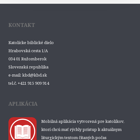
KONTAKT
Katolícke biblické dielo
Hrabovská cesta 1/A
034 01 Ružomberok
Slovenská republika
e-mail: kbd@kbd.sk
tel.č. +421 915 909 914
APLIKÁCIA
Mobilná aplikácia vytvorená pre katolíkov,
ktorí chcú mať rýchly prístup k aktuálnym
liturgickým textom čítaných počas