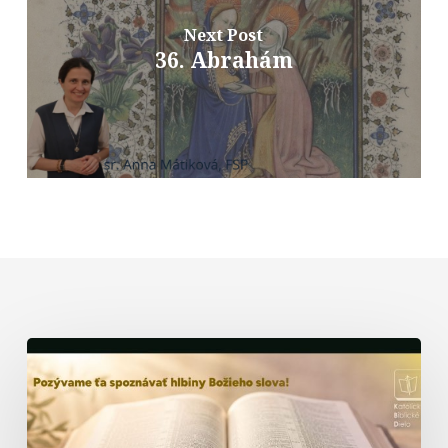
Next Post
36. Abrahám
Biblická
formácia
–
prednáška