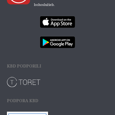
bohoslužieb.
KBD PODPORILI
PODPORA KBD