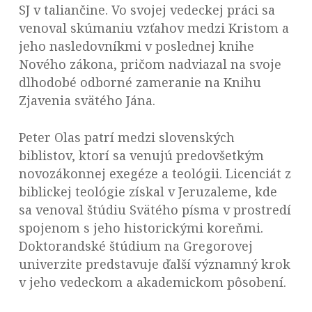
SJ v taliančine. Vo svojej vedeckej práci sa
venoval skúmaniu vzťahov medzi Kristom a
jeho nasledovníkmi v poslednej knihe
Nového zákona, pričom nadviazal na svoje
dlhodobé odborné zameranie na Knihu
Zjavenia svätého Jána.
Peter Olas patrí medzi slovenských
biblistov, ktorí sa venujú predovšetkým
novozákonnej exegéze a teológii. Licenciát z
biblickej teológie získal v Jeruzaleme, kde
sa venoval štúdiu Svätého písma v prostredí
spojenom s jeho historickými koreňmi.
Doktorandské štúdium na Gregorovej
univerzite predstavuje ďalší významný krok
v jeho vedeckom a akademickom pôsobení.