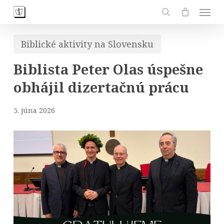
Skip
Men
to
search
main
Biblické aktivity na Slovensku
content
Biblista Peter Olas úspešne
obhájil dizertačnú prácu
5. júna 2026