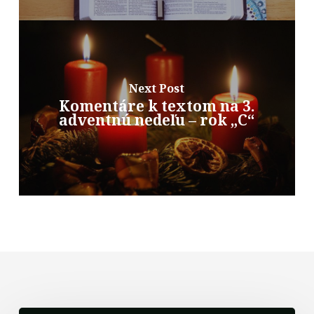
Next Post
Komentáre k textom na 3.
adventnú nedeľu – rok „C“