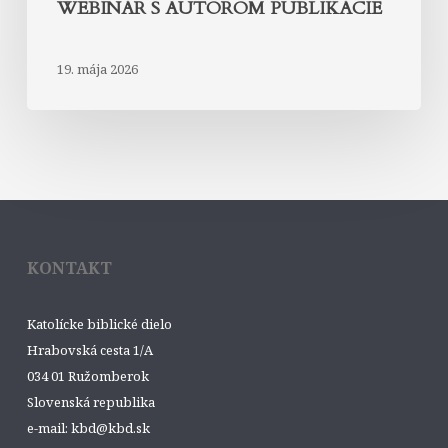
WEBINÁR S AUTOROM PUBLIKÁCIE
19. mája 2026
KONTAKT
Katolícke biblické dielo
Hrabovská cesta 1/A
034 01 Ružomberok
Slovenská republika
e-mail: kbd@kbd.sk