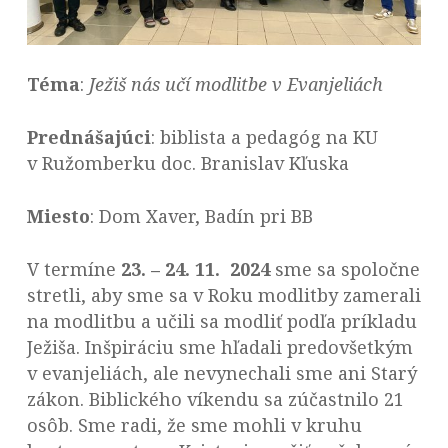
Téma
:
Ježiš nás učí modlitbe v Evanjeliách
Prednášajúci
: biblista a pedagóg na KU
v Ružomberku doc. Branislav Kľuska
Miesto
:
Dom Xaver, Badín pri BB
V termíne
23. – 24. 11. 2024
sme sa spoločne
stretli, aby sme sa v Roku modlitby zamerali
na modlitbu a učili sa modliť podľa príkladu
Ježiša. Inšpiráciu sme hľadali predovšetkým
v evanjeliách, ale nevynechali sme ani Starý
zákon. Biblického víkendu sa zúčastnilo 21
osôb. Sme radi, že sme mohli v kruhu