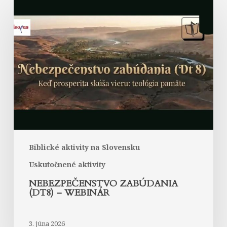
Nebezpečenstvo
zabúdania
(Dt8)
–
webinár
Biblické aktivity na Slovensku
Uskutočnené aktivity
NEBEZPEČENSTVO ZABÚDANIA
(DT8) – WEBINÁR
3. júna 2026