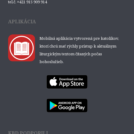
tel.č. +421 915 909 914
APLIKÁCIA
Mobilná aplikácia vytvorená pre katolíkov,
ktorí chcú mať rýchly prístup k aktuálnym
liturgickým textom čítaných počas
bohoslužieb.
KBD PODPORILI