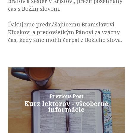
bratov a sester v Kristovi, prežiť požehnaný
čas s Božím slovom.
Ďakujeme prednášajúcemu Branislavovi
Kľuskovi a predovšetkým Pánovi za vzácny
čas, kedy sme mohli čerpať z Božieho slova.
Previous Post
Kurz lektorov - všeobecné
informácie