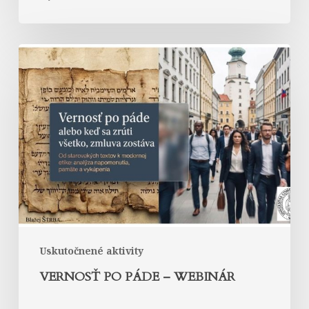
Vernosť
po
páde
–
webinár
Uskutočnené aktivity
VERNOSŤ PO PÁDE – WEBINÁR