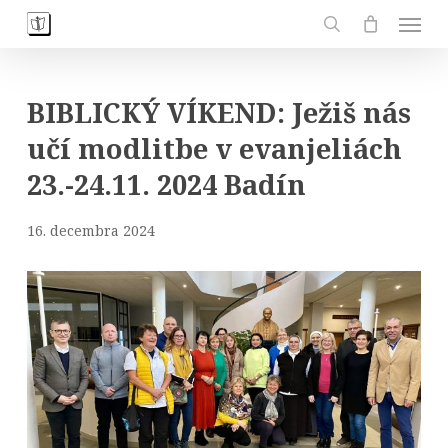
Skip
Men
to
search
main
content
BIBLICKÝ VÍKEND: Ježiš nás
učí modlitbe v evanjeliách
23.-24.11. 2024 Badín
16. decembra 2024