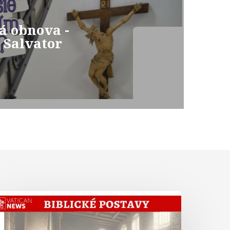
á obnova -
 Salvator
Abrahám
iste