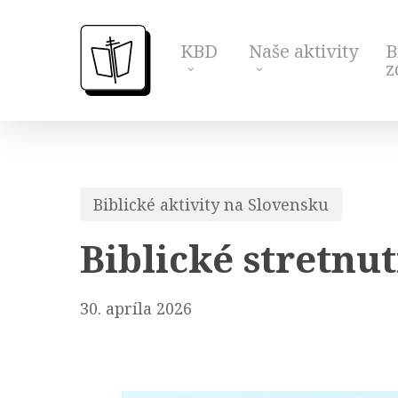
Skip
to
KBD
Naše aktivity
B
main
z
content
Biblické aktivity na Slovensku
Biblické stretnu
30. apríla 2026