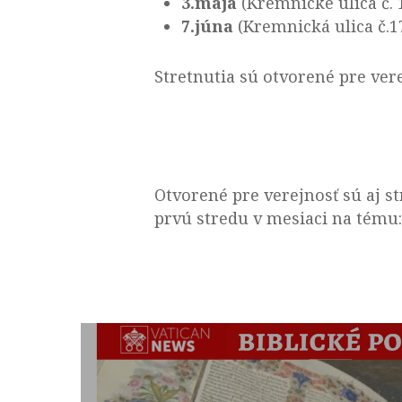
3.mája
(Kremnické ulica č. 
7.júna
(Kremnická ulica č.1
Stretnutia sú otvorené pre vere
Otvorené pre verejnosť sú aj s
prvú stredu v mesiaci na tému