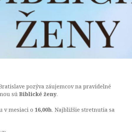
Bratislave pozýva záujemcov na pravidelné
émou sú
Biblické ženy
.
u v mesiaci o
16,00h
. Najbližšie stretnutia sa