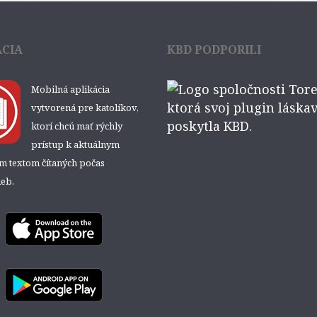
ÁCIA
KBD PODPORILI
Mobilná aplikácia
vytvorená pre katolíkov,
ktorí chcú mať rýchly
prístup k aktuálnym
ým textom čítaných počas
eb.