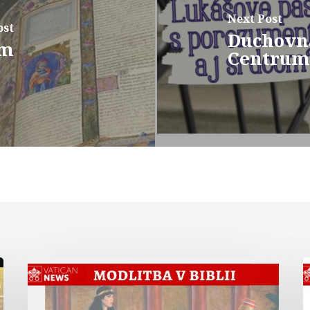
Next Post
ost
Duchovn
ám
Centrum
Modlitba
kráľovnej
v
Ester
L