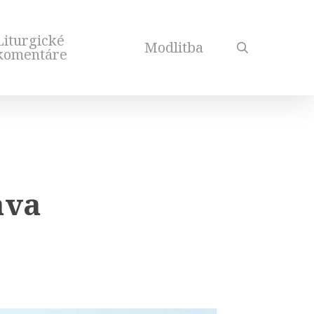
Liturgické
Modlitba
search
komentáre
ava