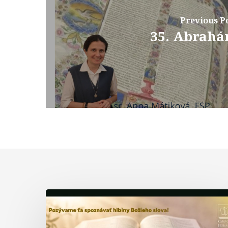
Previous P
35. Abrah
Biblická
formácia
–