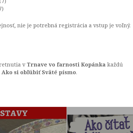
17)
7)
jnosť, nie je potrebná registrácia a vstup je voľný.
tretnutia v
Trnave vo farnosti Kopánka
každú
:
Ako si obľúbiť Sväté písmo
.