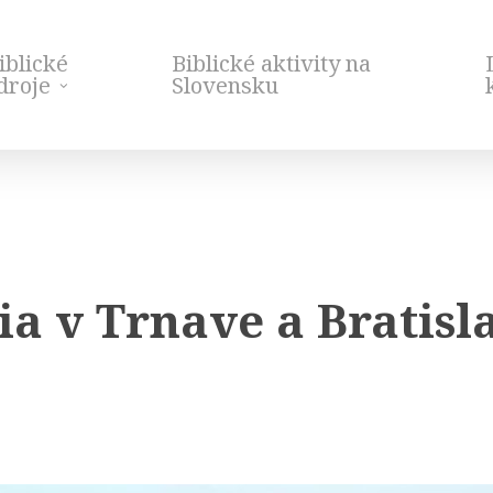
iblické
Biblické aktivity na
droje
Slovensku
tia v Trnave a Bratisl