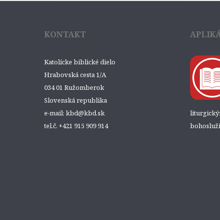
KONTAKT
APLIK
Katolícke biblické dielo
Hrabovská cesta 1/A
034 01 Ružomberok
Slovenská republika
e-mail: kbd@kbd.sk
liturgick
tel.č. +421 915 909 914
bohosluži