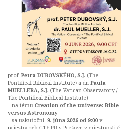
prof.
Petra DUBOVSKÉHO, S.J.
(The
Pontifical Biblical Institute) a dr.
Paula
MUELLERA, S.J.
(The Vatican Observatory /
The Pontifical Biblical Institute)
– na tému
Creation of the universe: Bible
versus Astronomy
– sa uskutoční
9. júna 2026 od 9:00
v
priestoroch GTF PU v Prešove v miestnosti č.