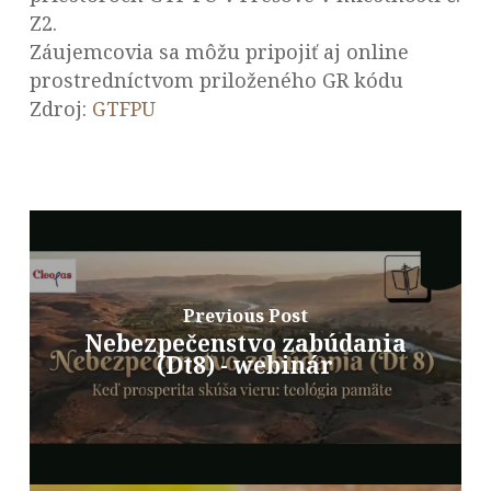
Z2.
Záujemcovia sa môžu pripojiť aj online
prostredníctvom priloženého GR kódu
Zdroj:
GTFPU
Previous Post
Nebezpečenstvo zabúdania
(Dt8) - webinár