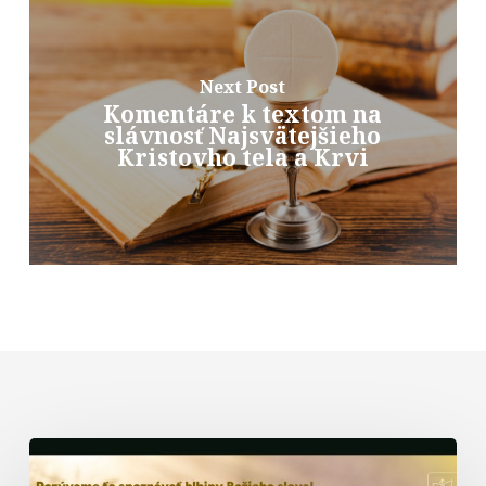
Next Post
Komentáre k textom na
slávnosť Najsvätejšieho
Kristovho tela a Krvi
Biblická
formácia