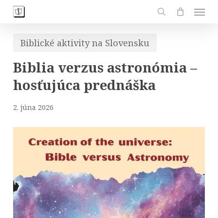
Skip
Men
to
search
main
Biblické aktivity na Slovensku
content
Biblia verzus astronómia –
hosťujúca prednáška
2. júna 2026