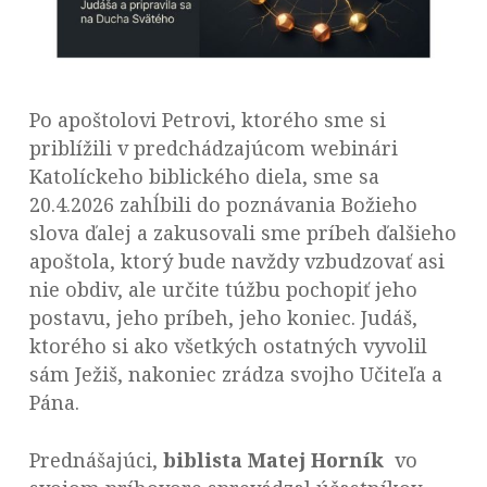
Po apoštolovi Petrovi, ktorého sme si
priblížili v predchádzajúcom webinári
Katolíckeho biblického diela, sme sa
20.4.2026 zahĺbili do poznávania Božieho
slova ďalej a zakusovali sme príbeh ďalšieho
apoštola, ktorý bude navždy vzbudzovať asi
nie obdiv, ale určite túžbu pochopiť jeho
postavu, jeho príbeh, jeho koniec. Judáš,
ktorého si ako všetkých ostatných vyvolil
sám Ježiš, nakoniec zrádza svojho Učiteľa a
Pána.
Prednášajúci,
biblista Matej Horník
vo