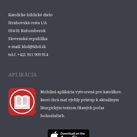
Katolícke biblické dielo
Hrabovská cesta 1/A
034 01 Ružomberok
Slovenská republika
e-mail: kbd@kbd.sk
tel.č. +421 915 909 914
APLIKÁCIA
Mobilná aplikácia vytvorená pre katolíkov,
ktorí chcú mať rýchly prístup k aktuálnym
liturgickým textom čítaných počas
bohoslužieb.