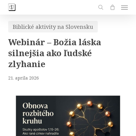
Skip
Men
to
search
main
Biblické aktivity na Slovensku
content
Webinár – Božia láska
silnejšia ako ľudské
zlyhanie
21. apríla 2026