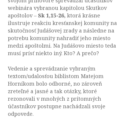
svojom príhovore sprevádzal účastníkov
webinára vybranou kapitolou Skutkov
apoštolov –
Sk 1,15-26,
ktorá krásne
ilustruje reakciu kresťanskej komunity na
skutočnosť Judášovej zrady a následne na
potrebu komunity nahradiť jeho miesto
medzi apoštolmi. Na Judášovo miesto teda
musí prísť niekto iný. Kto? A prečo?
Vedenie a sprevádzanie vybraným
textom/udalosťou biblistom Matejom
Horníkom bolo odborné, no zároveň
zreteľné a jasné a tak otázky, ktoré
rezonovali v mnohých z prítomných
účastníkov postupne nachádzali svoje
odpovede.