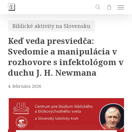
Skip
Men
to
search
main
Biblické aktivity na Slovensku
content
Keď veda presviedča:
Svedomie a manipulácia v
rozhovore s infektológom v
duchu J. H. Newmana
4. februára 2026