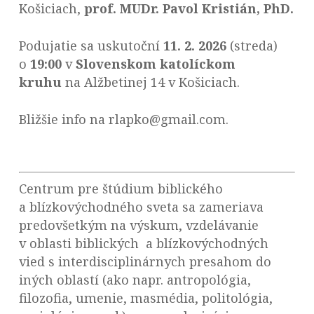
Košiciach,
prof. MUDr. Pavol Kristián, PhD.
Podujatie sa uskutoční
11. 2. 2026
(streda)
o
19:00
v
Slovenskom katolíckom
kruhu
na Alžbetinej 14 v Košiciach.
Bližšie info na rlapko@gmail.com.
Centrum pre štúdium biblického
a blízkovýchodného sveta sa zameriava
predovšetkým na výskum, vzdelávanie
v oblasti biblických a blízkovýchodných
vied s interdisciplinárnych presahom do
iných oblastí (ako napr. antropológia,
filozofia, umenie, masmédia, politológia,