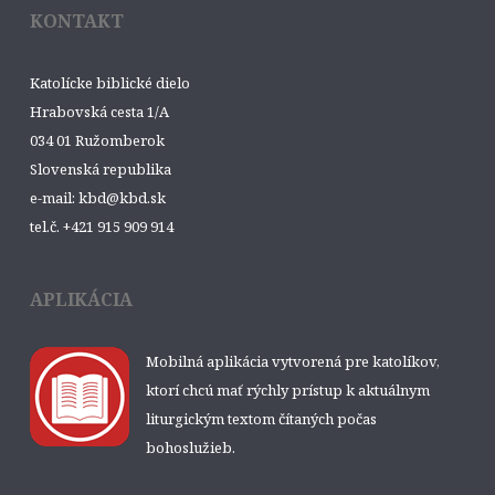
KONTAKT
Katolícke biblické dielo
Hrabovská cesta 1/A
034 01 Ružomberok
Slovenská republika
e-mail: kbd@kbd.sk
tel.č. +421 915 909 914
APLIKÁCIA
Mobilná aplikácia vytvorená pre katolíkov,
ktorí chcú mať rýchly prístup k aktuálnym
liturgickým textom čítaných počas
bohoslužieb.