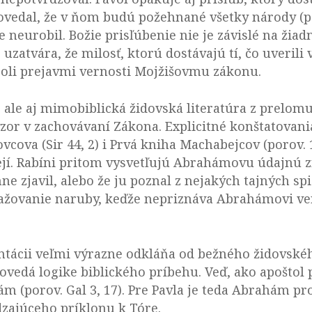
ovedal, že v ňom budú požehnané všetky národy (por
e neurobil. Božie prisľúbenie nie je závislé na 
 uzatvára, že milosť, ktorú dostávajú tí, čo uverili
boli prejavmi vernosti Mojžišovmu zákonu.
ale aj mimobiblická židovská literatúra z prelom
or v zachovávaní Zákona. Explicitné konštatovan
cova (Sir 44, 2) i Prvá kniha Machabejcov (porov. 
lejí. Rabíni pritom vysvetľujú Abrahámovu údajnú z
 zjavil, alebo že ju poznal z nejakých tajných spi
važovanie naruby, keďže nepriznáva Abrahámovi ver
ntácii veľmi výrazne odkláňa od bežného židovské
ovedá logike biblického príbehu. Veď, ako apoštol 
ám (porov. Gal 3, 17). Pre Pavla je teda Abrahám p
dzajúceho príklonu k Tóre.