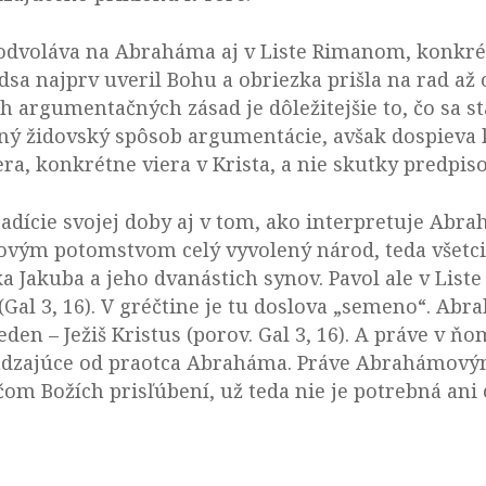
voláva na Abraháma aj v Liste Rimanom, konkrétne
a najprv uveril Bohu a obriezka prišla na rad až
h argumentačných zásad je dôležitejšie to, čo sa sta
ičný židovský spôsob argumentácie, avšak dospieva
viera, konkrétne viera v Krista, a nie skutky pred
tradície svojej doby aj v tom, ako interpretuje Ab
ovým potomstvom celý vyvolený národ, teda všetci
 Jakuba a jeho dvanástich synov. Pavol ale v List
(Gal 3, 16). V gréčtine je tu doslova „semeno“. Ab
den – Ježiš Kristus (porov. Gal 3, 16). A práve v ň
hádzajúce od praotca Abraháma. Práve Abrahámový
čom Božích prisľúbení, už teda nie je potrebná ani