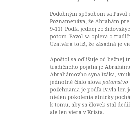
Podobným spôsobom sa Pavol od
Poznamenáva, že Abrahám preds
9-11). Podľa jednej zo židovskýc
potom. Pavol sa opiera o trad
Uzatvára totiž, že zásadná je 
Apoštol sa odlišuje od bežnej 
tradičného pojatia je Abrahám
Abrahámovho syna Izáka, vnuka
jednotné číslo slova
potomstvo
požehnania je podľa Pavla len je
nielen pokolenia etnicky poc
k tomu, aby sa človek stal dedi
ale len viera v Krista.