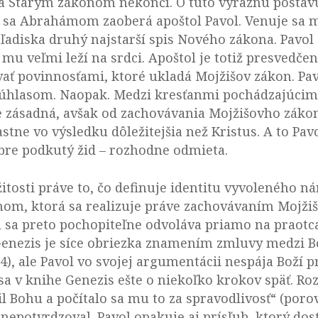
 Starým zákonom nekončí. O túto výraznú postavu 
sa Abrahámom zaoberá apoštol Pavol. Venuje sa mu
ľadiska druhý najstarší spis Nového zákona. Pavo
mu veľmi leží na srdci. Apoštol je totiž presvedče
ť povinnosťami, ktoré ukladá Mojžišov zákon. Pavol
úhlasom. Naopak. Medzi kresťanmi pochádzajúcimi
íce zásadná, avšak od zachovávania Mojžišovho záko
lastne vo výsledku dôležitejšia než Kristus. A to Pa
re podkutý žid – rozhodne odmieta.
itosti práve to, čo definuje identitu vyvoleného ná
m, ktorá sa realizuje práve zachovávaním Mojžiš
ol sa preto pochopiteľne odvoláva priamo na praot
 Genezis je síce obriezka znamením zmluvy medz
4), ale Pavol vo svojej argumentácii nespája Boží
sa v knihe Genezis ešte o niekoľko krokov späť. Ro
l Bohu a počítalo sa mu to za spravodlivosť“ (porov.
epotvrdzoval. Pavol opakuje aj prísľub, ktorý do