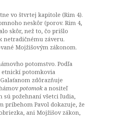
 vo štvrtej kapitole (Rim 4).
 omnoho neskôr (porov. Rim 4,
lo skôr, než to, čo prišlo
 k netradičnému záveru.
pisované Mojžišovým zákonom.
rahámovho potomstvo. Podľa
 etnickí potomkovia
e Galaťanom zdôrazňuje
rahámov
potomok
a nositeľ
om sú požehnaní všetci ľudia,
m príbehom Pavol dokazuje, že
 obriezka, ani Mojžišov zákon,