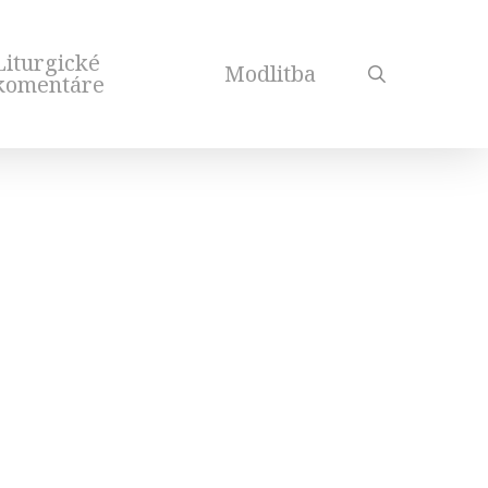
Liturgické
Modlitba
search
komentáre