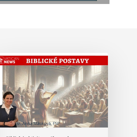
Abrahám
iste
Hebrejom