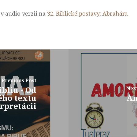
 v audio verzii na
32. Biblické postavy: Abrahám
Previous Post
ibliu - Od
Next
ého textu
Am
erpretácii