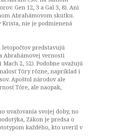
ov. Gen 12, 3 a Gal 3, 8). Ani
žiadnom Abrahámovom skutku.
 v Krista, nie je podmienená
u letopočtov predstavujú
ia Abrahámovej vernosti
1 Mach 2, 52). Podobne uvažujú
nalosť Tóry rôzne, napríklad i
sov. Apoštol národov ale
nosť Tóre, ale naopak,
ho uvažovania svojej doby, no
podotýka, Zákon je predsa o
rototypom každého, kto uveril v