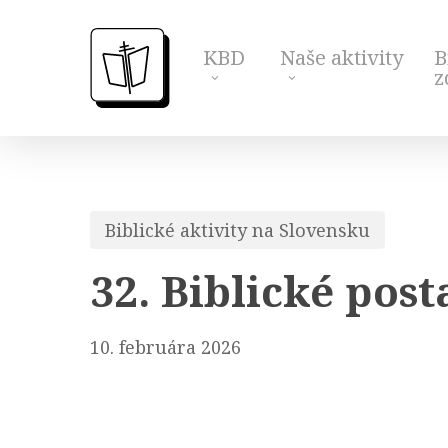
Skip
to
KBD
Naše aktivity
B
main
z
content
Biblické aktivity na Slovensku
32. Biblické pos
10. februára 2026