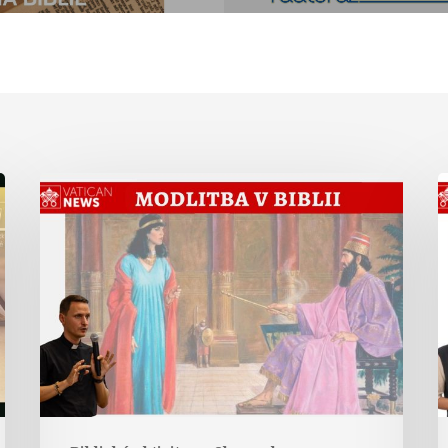
Modlitba
kráľovnej
v
Ester
L