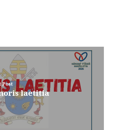
 Post
oris laetitia