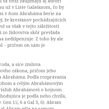
sa totiž zaujímajú aj autori
 už v Liste Galaťanom, čo by
l si v ňom Abraháma berie na
ný, že kresťanov pochádzajúcich
 sa však v tejto záležitosti
 zo židovstva skôr prevláda
na nedišpenzuje. Z toho by ale
vol – pričom on sám je
roda, a síce zmluva
ovho zákona, pričom jeho
ca Abraháma. Podľa rozprávania
i Bohom a celým Abrahámovým
 prísľub Abrahámovi o hojnom
zhodujúca je podľa neho chvíľa,
 Gen 15, 6 a Gal 3, 6). Abram
stal Abram ešte na samom