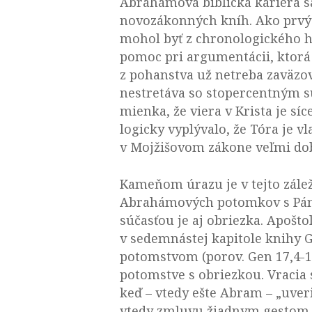
Abrahámova biblická kariéra sa
novozákonných kníh. Ako prvý 
mohol byť z chronologického h
pomoc pri argumentácii, ktorá 
z pohanstva už netreba zaväzova
nestretáva so stopercentným s
mienka, že viera v Krista je s
logicky vyplývalo, že Tóra je v
v Mojžišovom zákone veľmi dob
Kameňom úrazu je v tejto zálež
Abrahámových potomkov s Páno
súčasťou je aj obriezka. Apošt
v sedemnástej kapitole knihy
potomstvom (porov. Gen 17,4-1
potomstve s obriezkou. Vracia 
keď – vtedy ešte Abram – „uveri
vtedy zmluvu žiadnym gestom n