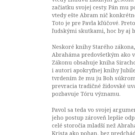
začiatku svojej cesty. Pán mu p
vtedy ešte Abram nič konkrétn
Toto je pre Pavla kľúčové. Preto
ľudskými skutkami, hoc by aj 
Neskoré knihy Starého zákona, 
Abraháma predovšetkým ako vz
Zákonu obsahuje kniha Sirachov
i autori apokryfnej knihy Jubi
tvrdením že mu ju Boh súkromne
prevracia tradičné židovské u
pozbavuje Tóru významu.
Pavol sa teda vo svojej argume
jeho postup zároveň lepšie odp
celé storočia mladší než Abrah
Krista ako pohan, bez predchá