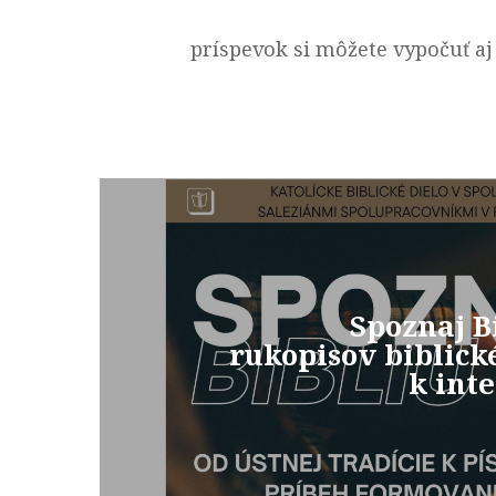
príspevok si môžete vypočuť aj
Spoznaj B
rukopisov biblick
k int