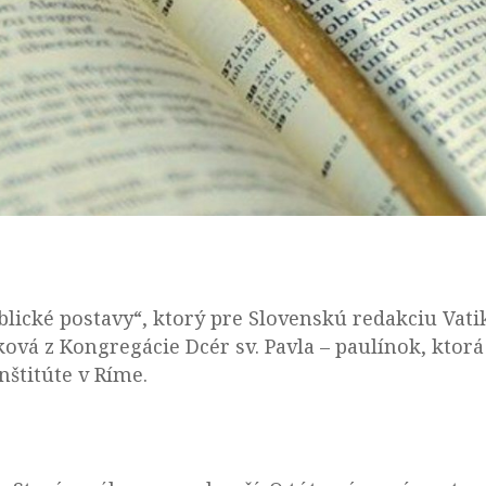
iblické postavy“, ktorý pre Slovenskú redakciu Vat
ová z Kongregácie Dcér sv. Pavla – paulínok, ktorá 
nštitúte v Ríme.