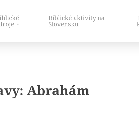
iblické
Biblické aktivity na
droje
Slovensku
tavy: Abrahám