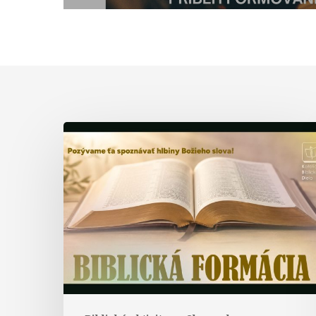
Biblická
formácia
–
prednáška