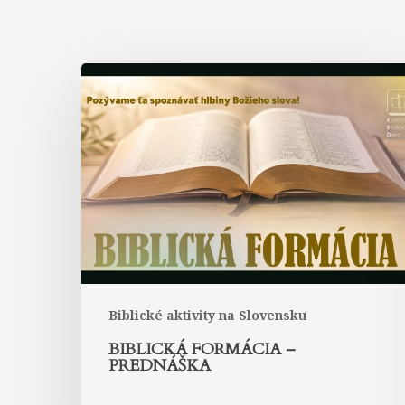
Biblická
formácia
–
prednáška
Biblické aktivity na Slovensku
BIBLICKÁ FORMÁCIA –
PREDNÁŠKA