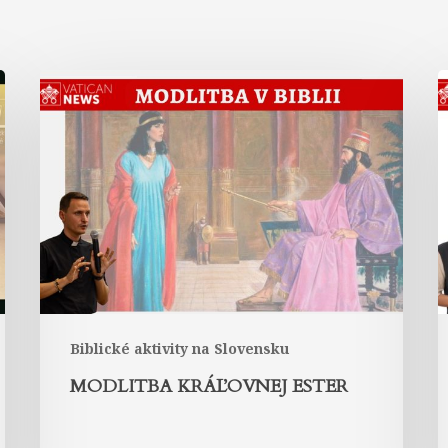
Modlitba
kráľovnej
v
Ester
L
Biblické aktivity na Slovensku
MODLITBA KRÁĽOVNEJ ESTER