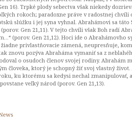
Gen 16). Trpké plody sebectva však niekedy dozrie
ľkých rokoch; paradoxne práve v radostnej chvíli os
skú slúžku i jej syna vyhnal. Abrahámovi sa táto S
(porov. Gen 21,11). V tejto chvíli však Boh radí Ab
m…“ (porov. Gen 21,12). Hoci ide o Abrahámovho sy
va žiadne privlastňovacie zámená, neupresňuje, kom
tak znovu pozýva Abraháma vymaniť sa z neblahéh
hodoval o osudoch členov svojej rodiny. Abrahám 
ým človeka, ktorý je schopný žiť svoj vlastný život
roku, ku ktorému sa kedysi nechal zmanipulovať, a
 povstane veľký národ (porov. Gen 21,13).
nNews