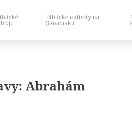
iblické
Biblické aktivity na
droje
Slovensku
tavy: Abrahám