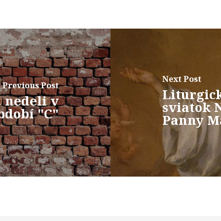
Next Post
Previous Post
Liturgic
 nedeli v
sviatok 
bdobí "C"
Panny M