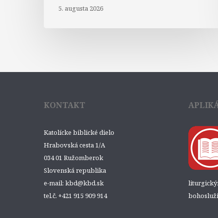
5. augusta 2026
KONTAKT
APLIK
Katolícke biblické dielo
Hrabovská cesta 1/A
034 01 Ružomberok
Slovenská republika
e-mail: kbd@kbd.sk
liturgick
tel.č. +421 915 909 914
bohosluži