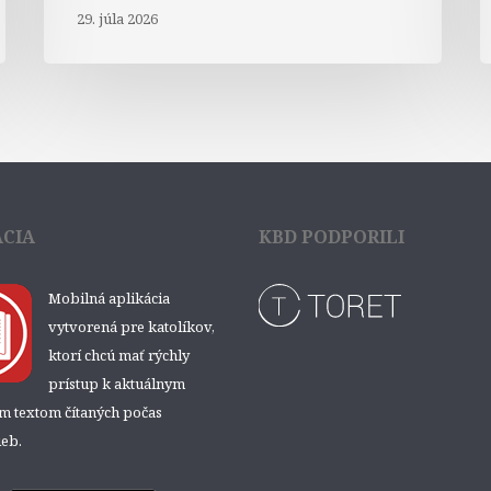
29. júla 2026
ÁCIA
KBD PODPORILI
Mobilná aplikácia
vytvorená pre katolíkov,
ktorí chcú mať rýchly
prístup k aktuálnym
ým textom čítaných počas
eb.