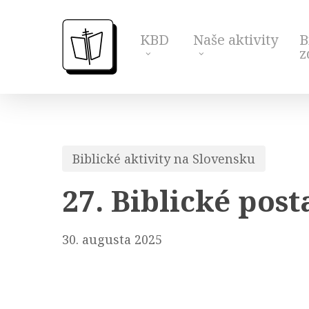
Skip
to
KBD
Naše aktivity
B
main
z
content
Biblické aktivity na Slovensku
27. Biblické pos
30. augusta 2025