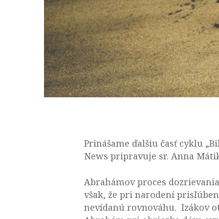
Prinášame ďalšiu časť cyklu „B
News pripravuje sr. Anna Mátik
Abrahámov proces dozrievania
však, že pri narodení prisľúb
nevídanú rovnováhu. Izákov ot