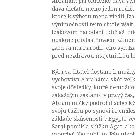
Abrahám pri obriezke dáva syno
dáva dieťaťu meno jeden rodič,
ktoré k výberu mena viedli. Izá
výnimočnosti tejto chvíle však č
Izákovom narodení totiž až tri
opakuje privlastňovacie zámená
„keď sa mu narodil jeho syn Iz
pred nezdravou majetníckou lo
Kým sa čitateľ dostane k možn
vychováva Abraháma skôr veľko
svoje dôsledky, ktoré nemožno
zakaždým zasiahol v pravý čas, 
Abram mlčky podrobil sebecký
svoju túžbu po synovi i nenál
základe skúsenosti v Egypte ve
Sarai ponúkla slúžku Agar, ako
vzoprieť. Neurobil to. Pán nik