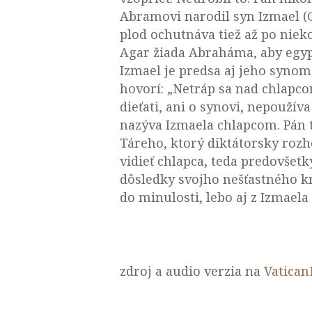
Abramovi narodil syn Izmael (
plod ochutnáva tiež až po nieko
Agar žiada Abraháma, aby egypt
Izmael je predsa aj jeho synom 
hovorí: „Netráp sa nad chlapco
dieťati, ani o synovi, nepouží
nazýva Izmaela chlapcom. Pán 
Táreho, ktorý diktátorsky roz
vidieť chlapca, teda predovšetk
dôsledky svojho nešťastného k
do minulosti, lebo aj z Izmaela
zdroj a audio verzia na
Vatica