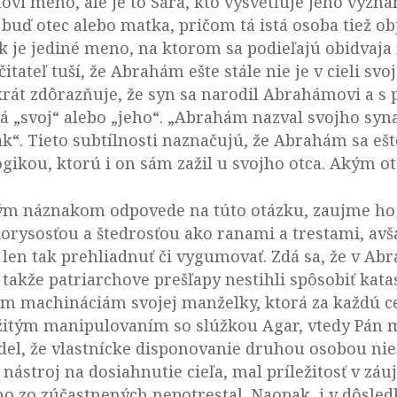
vi meno, ale je to Sára, kto vysvetľuje jeho význ
 buď otec alebo matka, pričom tá istá osoba tiež ob
k je jediné meno, na ktorom sa podieľajú obidvaja 
itateľ tuší, že Abrahám ešte stále nie je v cieli svo
krát zdôrazňuje, že syn sa narodil Abrahámovi a s
 „svoj“ alebo „jeho“. „Abrahám nazval svojho syn
ák“. Tieto subtílnosti naznačujú, že Abrahám sa eš
gikou, ktorú i on sám zažil u svojho otca. Akým
ým náznakom odpovede na túto otázku, zaujme ho e
rysosťou a štedrosťou ako ranami a trestami, av
 len tak prehliadnuť či vygumovať. Zdá sa, že v 
takže patriarchove prešľapy nestihli spôsobiť katas
m machináciám svojej manželky, ktorá za každú ce
ežitým manipulovaním so slúžkou Agar, vtedy Pán 
del, že vlastnícke disponovanie druhou osobou nie
 nástroj na dosiahnutie cieľa, mal príležitosť v z
oho zo zúčastnených nepotrestal. Naopak, i v dôsle