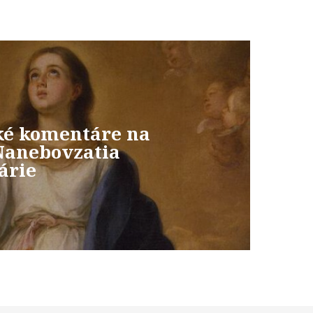
ké komentáre na
Nanebovzatia
árie