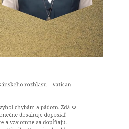
ikánskeho rozhlasu – Vatican
evyhol chybám a pádom. Zdá sa
konečne dosahuje doposiaľ
e a vzájomne sa dopĺňajú.