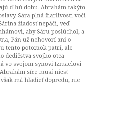
vajú dlhú dobu. Abrahám takýto
lavy. Sára plná žiarlivosti voči
árina žiadosť nepáči, veď
rahámovi, aby Sáru poslúchol, a
na, Pán už nehovorí ani o
u tento potomok patrí, ale
o dedičstva svojho otca
má vo svojom synovi Izmaelovi
. Abrahám síce musí niesť
však má hľadieť dopredu, nie