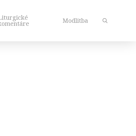
Liturgické
Modlitba
search
komentáre