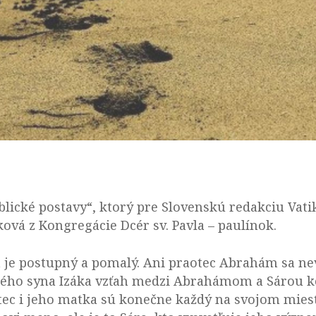
iblické postavy“, ktorý pre Slovenskú redakciu Vat
ová z Kongregácie Dcér sv. Pavla – paulínok.
 je postupný a pomalý. Ani praotec Abrahám sa n
eného syna Izáka vzťah medzi Abrahámom a Sárou 
ec i jeho matka sú konečne každý na svojom miest