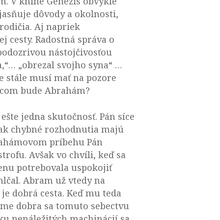
am. V knihe Genezis obvykle
jasňuje dôvody a okolnosti,
rodičia. Aj napriek
jej cesty. Radostná správa o
 podozrivou nástojčivosťou
a,“… „obrezal svojho syna“ …
te stále musí mať na pozore
 otcom bude Abrahám?
šte jedna skutočnosť. Pán síce
šak chybné rozhodnutia majú
Abrahámovom príbehu Pán
trofu. Avšak vo chvíli, keď sa
nu potrebovala uspokojiť
mlčal. Abram už vtedy na
 je dobrá cesta. Keď mu teda
áujme dobra sa tomuto sebectvu
dku nenáležitých machinácií sa