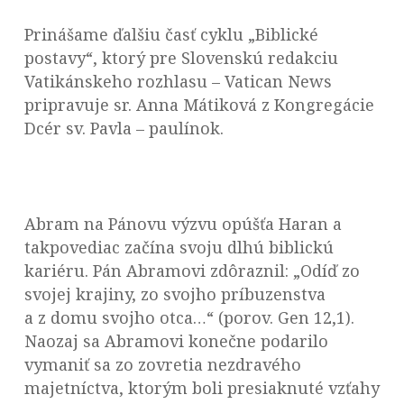
Prinášame ďalšiu časť cyklu „Biblické
postavy“, ktorý pre Slovenskú redakciu
Vatikánskeho rozhlasu – Vatican News
pripravuje sr. Anna Mátiková z Kongregácie
Dcér sv. Pavla – paulínok.
Abram na Pánovu výzvu opúšťa Haran a
takpovediac začína svoju dlhú biblickú
kariéru. Pán Abramovi zdôraznil: „Odíď zo
svojej krajiny, zo svojho príbuzenstva
a z domu svojho otca…“ (porov. Gen 12,1).
Naozaj sa Abramovi konečne podarilo
vymaniť sa zo zovretia nezdravého
majetníctva, ktorým boli presiaknuté vzťahy