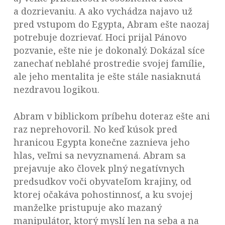
a dozrievaniu. A ako vychádza najavo už
pred vstupom do Egypta, Abram ešte naozaj
potrebuje dozrievať. Hoci prijal Pánovo
pozvanie, ešte nie je dokonalý. Dokázal síce
zanechať neblahé prostredie svojej famílie,
ale jeho mentalita je ešte stále nasiaknutá
nezdravou logikou.
Abram v biblickom príbehu doteraz ešte ani
raz neprehovoril. No keď kúsok pred
hranicou Egypta konečne zaznieva jeho
hlas, veľmi sa nevyznamená. Abram sa
prejavuje ako človek plný negatívnych
predsudkov voči obyvateľom krajiny, od
ktorej očakáva pohostinnosť, a ku svojej
manželke pristupuje ako mazaný
manipulátor, ktorý myslí len na seba a na