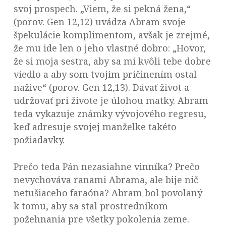
svoj prospech. „Viem, že si pekná žena,“
(porov. Gen 12,12) uvádza Abram svoje
špekulácie komplimentom, avšak je zrejmé,
že mu ide len o jeho vlastné dobro: „Hovor,
že si moja sestra, aby sa mi kvôli tebe dobre
viedlo a aby som tvojim pričinením ostal
nažive“ (porov. Gen 12,13). Dávať život a
udržovať pri živote je úlohou matky. Abram
teda vykazuje známky vývojového regresu,
keď adresuje svojej manželke takéto
požiadavky.
Prečo teda Pán nezasiahne vinníka? Prečo
nevychováva ranami Abrama, ale bije nič
netušiaceho faraóna? Abram bol povolaný
k tomu, aby sa stal prostredníkom
požehnania pre všetky pokolenia zeme.