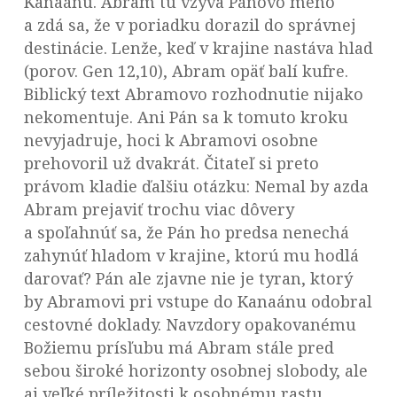
Kanaánu. Abram tu vzýva Pánovo meno
a zdá sa, že v poriadku dorazil do správnej
destinácie. Lenže, keď v krajine nastáva hlad
(porov. Gen 12,10), Abram opäť balí kufre.
Biblický text Abramovo rozhodnutie nijako
nekomentuje. Ani Pán sa k tomuto kroku
nevyjadruje, hoci k Abramovi osobne
prehovoril už dvakrát. Čitateľ si preto
právom kladie ďalšiu otázku: Nemal by azda
Abram prejaviť trochu viac dôvery
a spoľahnúť sa, že Pán ho predsa nenechá
zahynúť hladom v krajine, ktorú mu hodlá
darovať? Pán ale zjavne nie je tyran, ktorý
by Abramovi pri vstupe do Kanaánu odobral
cestovné doklady. Navzdory opakovanému
Božiemu prísľubu má Abram stále pred
sebou široké horizonty osobnej slobody, ale
aj veľké príležitosti k osobnému rastu