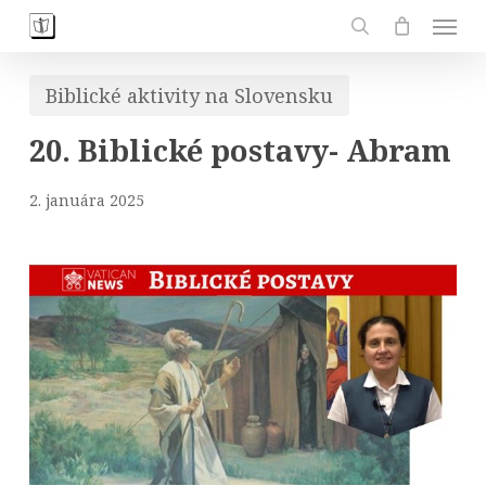
Skip
Men
to
search
main
Biblické aktivity na Slovensku
content
20. Biblické postavy- Abram
2. januára 2025