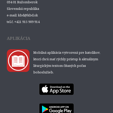
034 01 Ružomberok
Slovenská republika
e-mail: kbd@kbd.sk
tel.č. +421 915 909 914
APLIKÁCIA
Mobilná aplikácia vytvorená pre katolíkov,
ktorí chcú mať rýchly prístup k aktuálnym
liturgickým textom čítaných počas
bohoslužieb.