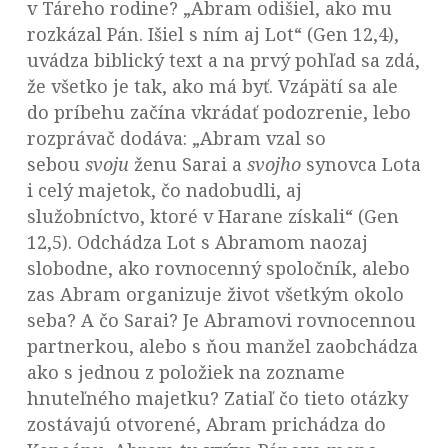
v Táreho rodine? „Abram odišiel, ako mu
rozkázal Pán. Išiel s ním aj Lot“ (Gen 12,4),
uvádza biblický text a na prvý pohľad sa zdá,
že všetko je tak, ako má byť. Vzápätí sa ale
do príbehu začína vkrádať podozrenie, lebo
rozprávač dodáva: „Abram vzal so
sebou
svoju
ženu Sarai a
svojho
synovca Lota
i celý majetok, čo nadobudli, aj
služobníctvo, ktoré v Harane získali“ (Gen
12,5). Odchádza Lot s Abramom naozaj
slobodne, ako rovnocenný spoločník, alebo
zas Abram organizuje život všetkým okolo
seba? A čo Sarai? Je Abramovi rovnocennou
partnerkou, alebo s ňou manžel zaobchádza
ako s jednou z položiek na zozname
hnuteľného majetku? Zatiaľ čo tieto otázky
zostávajú otvorené, Abram prichádza do