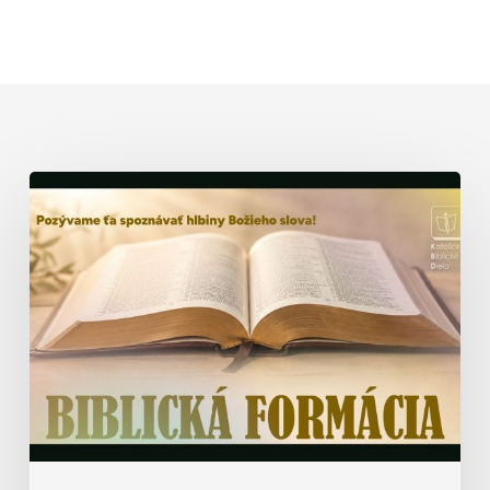
Biblická
formácia
–
prednáška