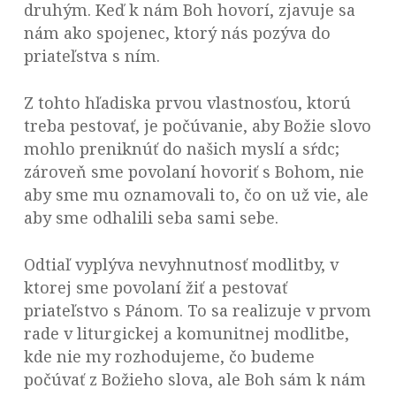
druhým. Keď k nám Boh hovorí, zjavuje sa
nám ako spojenec, ktorý nás pozýva do
priateľstva s ním.
Z tohto hľadiska prvou vlastnosťou, ktorú
treba pestovať, je počúvanie, aby Božie slovo
mohlo preniknúť do našich myslí a sŕdc;
zároveň sme povolaní hovoriť s Bohom, nie
aby sme mu oznamovali to, čo on už vie, ale
aby sme odhalili seba sami sebe.
Odtiaľ vyplýva nevyhnutnosť modlitby, v
ktorej sme povolaní žiť a pestovať
priateľstvo s Pánom. To sa realizuje v prvom
rade v liturgickej a komunitnej modlitbe,
kde nie my rozhodujeme, čo budeme
počúvať z Božieho slova, ale Boh sám k nám