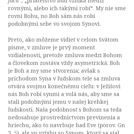
facit“,
„priateľstvo buď vzniká medzi
rovnými, alebo ich takými robí“. My nie sme
rovní Bohu, no Boh sám nás robí
podobnými sebe vo svojom Synovi.
Preto, ako môžeme vidieť v celom Svätom
písme, v zmluve je prvý moment
vzdialenosti, pretože zmluva medzi Bohom
a človekom zostáva vždy asymetrická: Boh
je Boh a my sme stvorenia; avšak s
príchodom Syna v ľudskom tele sa zmluva
otvára svojmu konečnému cieľu: v Ježišovi
nás Boh robí synmi a volá nás, aby sme sa
stali podobnými jemu v našej krehkej
ľudskosti. Naša podobnosť s Bohom sa teda
nedosahuje prostredníctvom previnenia a
hriechu, ako to navrhuje had Eve (porov. Gn
3, 5), ale vo vzťahu so Synom, ktorý sa stal