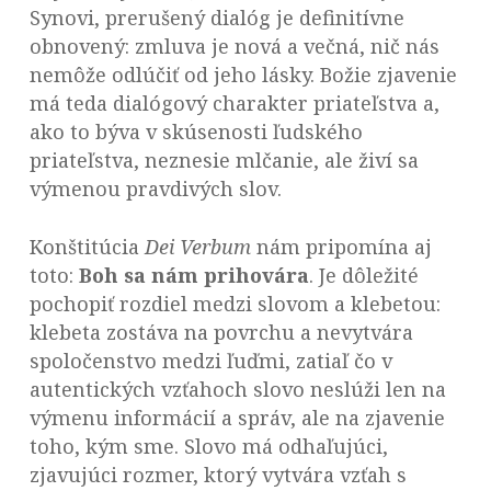
Synovi, prerušený dialóg je definitívne
obnovený: zmluva je nová a večná, nič nás
nemôže odlúčiť od jeho lásky. Božie zjavenie
má teda dialógový charakter priateľstva a,
ako to býva v skúsenosti ľudského
priateľstva, neznesie mlčanie, ale živí sa
výmenou pravdivých slov.
Konštitúcia
Dei Verbum
nám pripomína aj
toto:
Boh sa nám prihovára
. Je dôležité
pochopiť rozdiel medzi slovom a klebetou:
klebeta zostáva na povrchu a nevytvára
spoločenstvo medzi ľuďmi, zatiaľ čo v
autentických vzťahoch slovo neslúži len na
výmenu informácií a správ, ale na zjavenie
toho, kým sme. Slovo má odhaľujúci,
zjavujúci rozmer, ktorý vytvára vzťah s