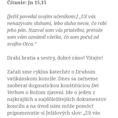
Čítanie: Jn 15,15
[Ježiš povedal svojim učeníkom:] „Už vás
nenazývam sluhami, lebo sluha nevie, čo robí
jeho pán. Nazval som vás priateľmi, pretože
som vám oznámil všetko, čo som počul od
svojho Otca.“
Drahí bratia a sestry, dobré ráno! Vitajte!
Začali sme cyklus katechéz o Druhom
vatikánskom koncile. Dnes sa začneme
zaoberať dogmatickou konštitúciou
Dei
Verbum
o Božom zjavení. Ide o jeden z
najkrajších a najdôležitejších dokumentov
koncilu a na úvod nám môže pomôcť
pripomenutie si Ježišových slov: „Už vás