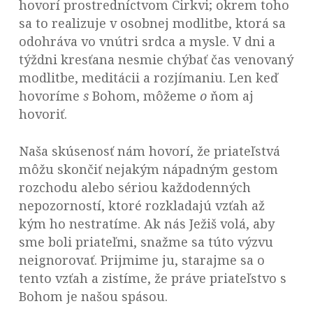
hovorí prostredníctvom Cirkvi; okrem toho
sa to realizuje v osobnej modlitbe, ktorá sa
odohráva vo vnútri srdca a mysle. V dni a
týždni kresťana nesmie chýbať čas venovaný
modlitbe, meditácii a rozjímaniu. Len keď
hovoríme
s
Bohom, môžeme
o
ňom aj
hovoriť.
Naša skúsenosť nám hovorí, že priateľstvá
môžu skončiť nejakým nápadným gestom
rozchodu alebo sériou každodenných
nepozorností, ktoré rozkladajú vzťah až
kým ho nestratíme. Ak nás Ježiš volá, aby
sme boli priateľmi, snažme sa túto výzvu
neignorovať. Prijmime ju, starajme sa o
tento vzťah a zistíme, že práve priateľstvo s
Bohom je našou spásou.