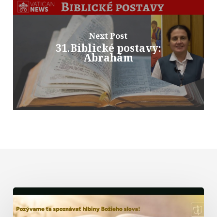
Next Post
31.Biblické postavy:
Abrahám
Biblická
formácia