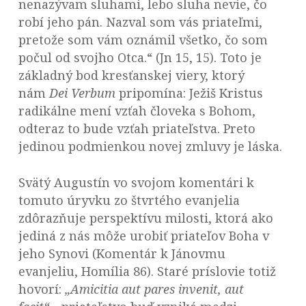
nenazývam sluhami, lebo sluha nevie, čo
robí jeho pán. Nazval som vás priateľmi,
pretože som vám oznámil všetko, čo som
počul od svojho Otca.“
(Jn 15, 15). Toto je
základný bod kresťanskej viery, ktorý
nám
Dei Verbum
pripomína: Ježiš Kristus
radikálne mení vzťah človeka s Bohom,
odteraz to bude vzťah priateľstva. Preto
jedinou podmienkou novej zmluvy je láska.
Svätý Augustín vo svojom komentári k
tomuto úryvku zo štvrtého evanjelia
zdôrazňuje perspektívu milosti, ktorá ako
jediná z nás môže urobiť priateľov Boha v
jeho Synovi (Komentár k Jánovmu
evanjeliu, Homília 86). Staré príslovie totiž
hovorí:
„Amicitia aut pares invenit, aut