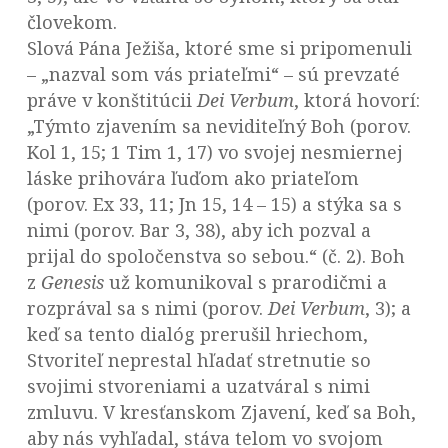
človekom.
Slová Pána Ježiša, ktoré sme si pripomenuli
– „nazval som vás priateľmi“ – sú prevzaté
práve v konštitúcii
Dei Verbum
, ktorá hovorí:
„Týmto zjavením sa neviditeľný Boh (porov.
Kol 1, 15; 1 Tim 1, 17) vo svojej nesmiernej
láske prihovára ľuďom ako priateľom
(porov. Ex 33, 11; Jn 15, 14 – 15) a stýka sa s
nimi (porov. Bar 3, 38), aby ich pozval a
prijal do spoločenstva so sebou.“ (č. 2). Boh
z
Genesis
už komunikoval s prarodičmi a
rozprával sa s nimi (porov.
Dei Verbum
, 3); a
keď sa tento dialóg prerušil hriechom,
Stvoriteľ neprestal hľadať stretnutie so
svojimi stvoreniami a uzatváral s nimi
zmluvu. V kresťanskom Zjavení, keď sa Boh,
aby nás vyhľadal, stáva telom vo svojom