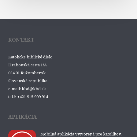
KONTAKT
Katolícke biblické dielo
Hrabovská cesta 1/A
034 01 Ružomberok
Slovenská republika
e-mail: kbd@kbd.sk
tel.č. +421 915 909 914
APLIKÁCIA
Mobilná aplikácia vytvorená pre katolíkov,