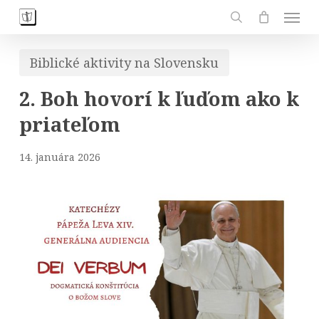
Skip
Men
to
search
main
Biblické aktivity na Slovensku
content
2. Boh hovorí k ľuďom ako k
priateľom
14. januára 2026