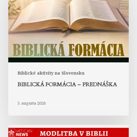
–
prednáška
Biblické aktivity na Slovensku
BIBLICKÁ FORMÁCIA – PREDNÁŠKA
5. augusta 2026
Modlitba
kráľovnej