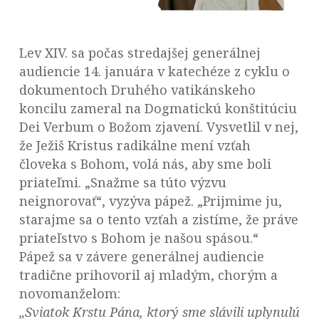
Lev XIV. sa počas stredajšej generálnej
audiencie 14. januára v katechéze z cyklu o
dokumentoch Druhého vatikánskeho
koncilu zameral na Dogmatickú konštitúciu
Dei Verbum o Božom zjavení. Vysvetlil v nej,
že Ježiš Kristus radikálne mení vzťah
človeka s Bohom, volá nás, aby sme boli
priateľmi. „Snažme sa túto výzvu
neignorovať“, vyzýva pápež. „Prijmime ju,
starajme sa o tento vzťah a zistíme, že práve
priateľstvo s Bohom je našou spásou.“
Pápež sa v závere generálnej audiencie
tradične prihovoril aj mladým, chorým a
novomanželom:
„Sviatok Krstu Pána, ktorý sme slávili uplynulú