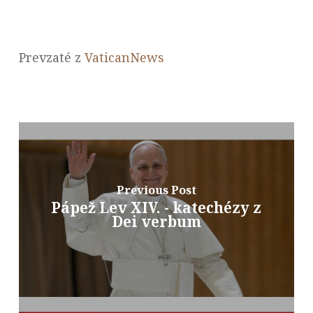
Prevzaté z
VaticanNews
Previous Post
Pápež Lev XIV. - katechézy z
Dei verbum