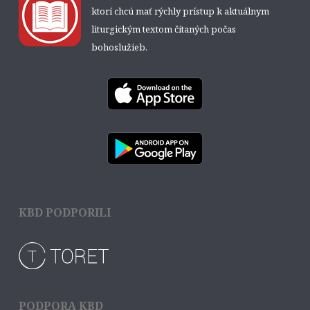
ktorí chcú mať rýchly prístup k aktuálnym
liturgickým textom čítaných počas
bohoslužieb.
KBD PODPORILI
PODPORA KBD