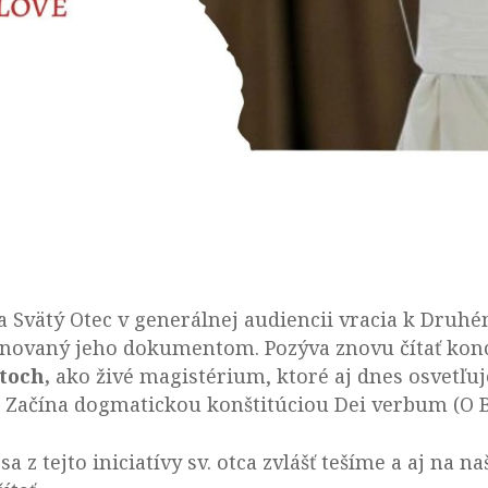
a Svätý Otec v generálnej audiencii vracia k Dru
enovaný jeho dokumentom. Pozýva znovu čítať konc
toch,
ako živé magistérium, ktoré aj dnes osvetľuje
. Začína dogmatickou konštitúciou Dei verbum (O 
 z tejto iniciatívy sv. otca zvlášť tešíme a aj na n