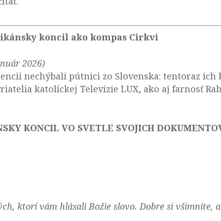
ítať.
ikánsky koncil ako kompas Cirkvi
január 2026)
ncii nechýbali pútnici zo Slovenska: tentoraz ich b
Priatelia katolíckej Televízie LUX, ako aj farnosť R
NSKY KONCIL VO SVETLE SVOJICH DOKUMENTO
h, ktorí vám hlásali Božie slovo. Dobre si všimnite, a