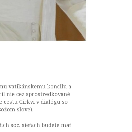
hému vatikánskemu koncilu a
il nie cez sprostredkované
 cestu Cirkvi v dialógu so
Božom slove).
ašich soc. sieťach budete mať