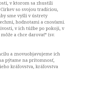
sti, v ktorom sa zhustili
Cirkev so svojou tradíciou,
by sme vyšli v ústrety
pechmi, hodnotami a cnosťami.
osti, v ich túžbe po pokoji, v
môže a chce darovať“ (sv.
ncilu a znovuobjavujeme ich
 sa pýtame na prítomnosť,
ieho kráľovstva, kráľovstva