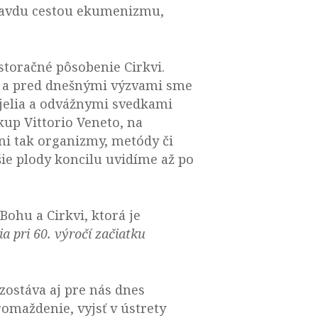
 pravdu cestou ekumenizmu,
storačné pôsobenie Cirkvi.
i a pred dnešnými výzvami sme
jelia a odvážnymi svedkami
skup Vittorio Veneto, na
ani tak organizmy, metódy či
tšie plody koncilu uvidíme až po
ohu a Cirkvi, ktorá je
a pri 60. výročí začiatku
 zostáva aj pre nás dnes
omaždenie, vyjsť v ústrety