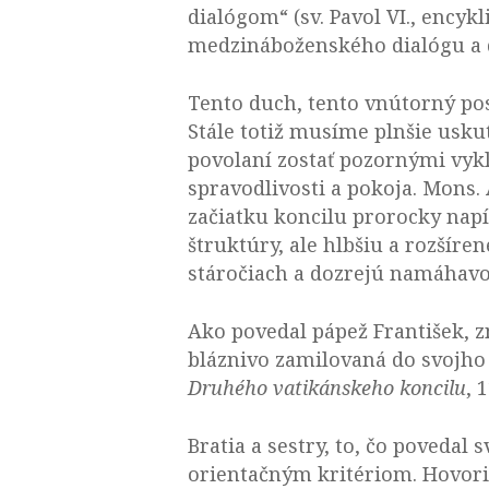
dialógom“ (sv. Pavol VI., encyk
medzináboženského dialógu a d
Tento duch, tento vnútorný pos
Stále totiž musíme plnšie usk
povolaní zostať pozornými vyk
spravodlivosti a pokoja. Mons. 
začiatku koncilu prorocky napí
štruktúry, ale hlbšiu a rozšíre
stáročiach a dozrejú namáhavo
Ako povedal pápež František, z
bláznivo zamilovaná do svojho 
Druhého vatikánskeho koncilu
, 
Bratia a sestry, to, čo povedal
orientačným kritériom. Hovoril