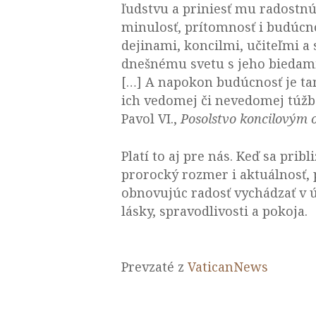
ľudstvu a priniesť mu radostnú 
minulosť, prítomnosť i budúcno
dejinami, koncilmi, učiteľmi a
dnešnému svetu s jeho biedami
[…] A napokon budúcnosť je tam
ich vedomej či nevedomej túžbe
Pavol VI.,
Posolstvo koncilovým 
Platí to aj pre nás. Keď sa p
prorocký rozmer i aktuálnosť, 
obnovujúc radosť vychádzať v ú
lásky, spravodlivosti a pokoja.
Prevzaté z
VaticanNews