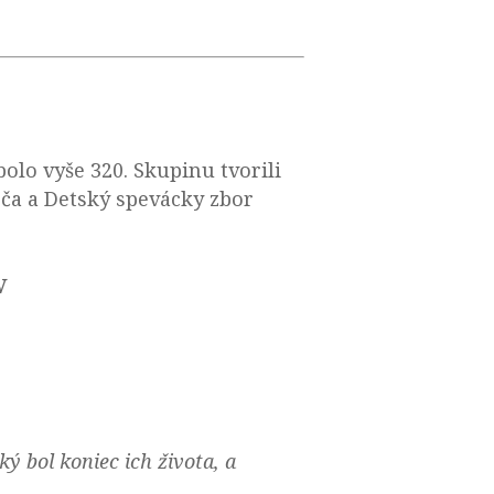
olo vyše 320. Skupinu tvorili
abča a Detský spevácky zbor
V
ký bol koniec ich života, a