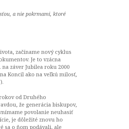
osťou, a nie pokrmami, ktoré
života, začíname nový cyklus
kumentov. Je to vzácna
I. na záver Jubilea roku 2000
na Koncil ako na veľkú milosť,
).
t rokov od Druhého
pravdou, že generácia biskupov,
m vnímame povolanie neuhasiť
cie, je dôležité znovu ho
é sa o ňom podávali, ale