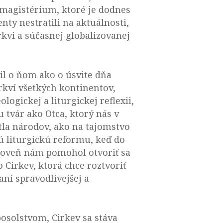
magistérium, ktoré je dodnes
ty nestratili na aktuálnosti,
vi a súčasnej globalizovanej
ril o ňom ako o úsvite dňa
rkví všetkých kontinentov,
logickej a liturgickej reflexii,
 tvár ako Otca, ktorý nás v
etla národov, ako na tajomstvo
ú liturgickú reformu, keď do
ároveň nám pomohol otvoriť sa
Cirkev, ktorá chce roztvoriť
aní spravodlivejšej a
osolstvom, Cirkev sa stáva