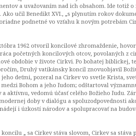
ntov a uvažovaním nad ich obsahom. Ide totiž o 
. Ako učil Benedikt XVI., „s plynutím rokov dokumen
oriadne podnetné vo vzťahu k novým potrebám Cirk
 októbra 1962 otvoril koncilové zhromaždenie, hovo
 Práca početných koncilových otcov, povolaných z ci
vé obdobie v živote Cirkvi. Po bohatej biblickej, teo
oročím, Druhý vatikánsky koncil znovuobjavil Božiu
 jeho deťmi, pozeral na Cirkev vo svetle Krista, sv
ty medzi Bohom a jeho ľudom; odštartoval významn
sy a aktívnu, vedomú účasť celého Božieho ľudu. Z
modernej doby v dialógu a spoluzodpovednosti ako 
 nádejí i úzkostí národov a spolupracovať na budov
ncilu „ sa Cirkev stáva slovom, Cirkev sa stáva p