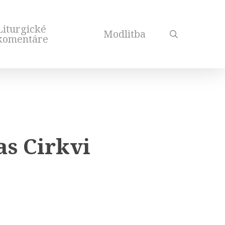
Liturgické
Modlitba
search
komentáre
as Cirkvi