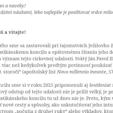
nes a naveky!
udzími náukami, lebo najlepšie je posilňovať srdce mil
ň a vitajte!
ého sme sa zastavovali pri tajomstvách Ježišovho 
tikánskemu koncilu a opätovnému čítaniu jeho do
 význam tejto cirkevnej udalosti. Svätý Ján Pavol I
es viac než kedykoľvek predtým povinnosť poukázať 
. storočí“ (apoštolský list
Novo millennio ineunte
, 57
ncilu sme si v roku 2025 pripomenuli aj šesťdesia
vý odstup od tejto udalosti nie je príliš veľký, je 
vatikánskeho koncilu tu už dnes nie je. Preto, ký
 nové cesty a spôsoby, ako uskutočňovať jeho intuí
íctvom „počutia z druhej ruky“ alebo výkladov, ktor