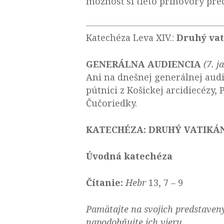
možnosť si tieto príhovory preč
Katechéza Leva XIV.:
Druhý vat
GENERÁLNA AUDIENCIA
(7. 
Ani na dnešnej generálnej audie
pútnici z Košickej arcidiecézy, 
Čučoriedky.
KATECHÉZA:
DRUHÝ VATIKÁ
Úvodná katechéza
Čítanie:
Hebr
13, 7 – 9
Pamätajte na svojich predstavenýc
napodobňujte ich vieru.