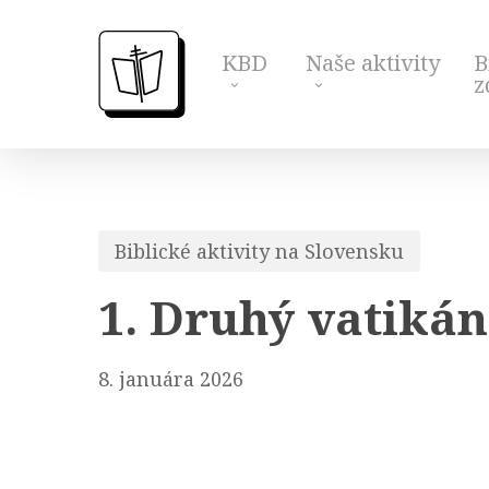
Skip
to
KBD
Naše aktivity
B
main
z
content
Biblické aktivity na Slovensku
1. Druhý vatiká
8. januára 2026