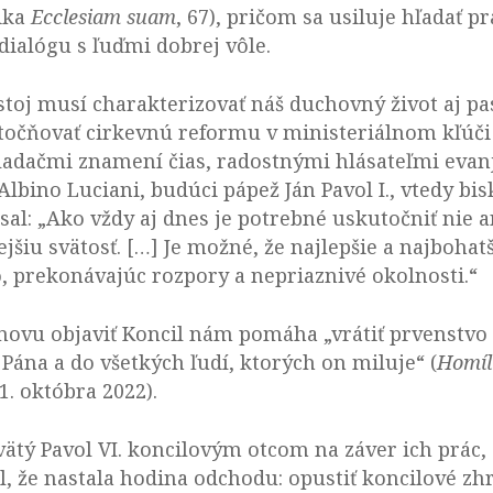
lika
Ecclesiam suam
, 67), pričom sa usiluje hľadať
ialógu s ľuďmi dobrej vôle.
toj musí charakterizovať náš duchovný život aj pa
utočňovať cirkevnú reformu v ministeriálnom kľúč
ladačmi znamení čias, radostnými hlásateľmi evan
Albino Luciani, budúci pápež Ján Pavol I., vtedy bi
sal: „Ako vždy aj dnes je potrebné uskutočniť nie 
nejšiu svätosť. […] Je možné, že najlepšie a najboha
, prekonávajúc rozpory a nepriaznivé okolnosti.“
novu objaviť Koncil nám pomáha „vrátiť prvenstvo B
Pána a do všetkých ľudí, ktorých on miluje“ (
Homíli
11. októbra 2022).
 svätý Pavol VI. koncilovým otcom na záver ich prác,
, že nastala hodina odchodu: opustiť koncilové zhr