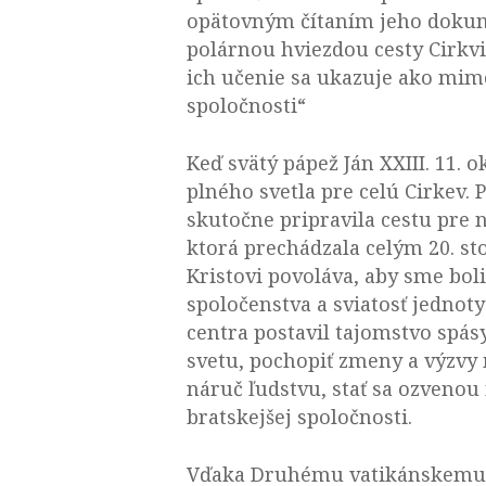
opätovným čítaním jeho dokume
polárnou hviezdou cesty Cirkvi
ich učenie sa ukazuje ako mim
spoločnosti“
Keď svätý pápež Ján XXIII. 11.
plného svetla pre celú Cirkev.
skutočne pripravila cestu pre no
ktorá prechádzala celým 20. st
Kristovi povoláva, aby sme boli
spoločenstva a sviatosť jedno
centra postavil tajomstvo spá
svetu, pochopiť zmeny a výzvy 
náruč ľudstvu, stať sa ozvenou
bratskejšej spoločnosti.
Vďaka Druhému vatikánskemu ko