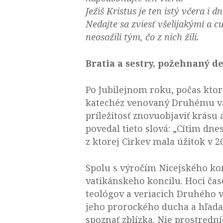
Ježiš Kristus je ten istý včera i d
Nedajte sa zviesť všelijakými a c
neosožili tým, čo z nich žili.
Bratia a sestry, požehnaný de
Po Jubilejnom roku, počas ktor
katechéz venovaný Druhému va
príležitosť znovuobjaviť krásu a
povedal tieto slová: „Cítim dn
z ktorej Cirkev mala úžitok v 20
Spolu s výročím Nicejského ko
vatikánskeho koncilu. Hoci časo
teológov a veriacich Druhého 
jeho prorockého ducha a hľadať
spoznať zblízka. Nie prostredn