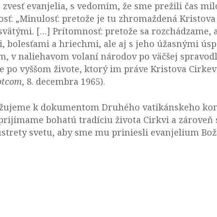
zvesť evanjelia, s vedomím, že sme prežili čas milo
sť: „Minulosť: pretože je tu zhromaždená Kristova 
 svätými. […] Prítomnosť: pretože sa rozchádzame, a
, bolesťami a hriechmi, ale aj s jeho úžasnými ús
, v naliehavom volaní národov po väčšej spravodliv
 po vyššom živote, ktorý im práve Kristova Cirkev 
otcom
, 8. decembra 1965).
ribližujeme k dokumentom Druhého vatikánskeho ko
prijímame bohatú tradíciu života Cirkvi a zároveň
strety svetu, aby sme mu priniesli evanjelium Bož