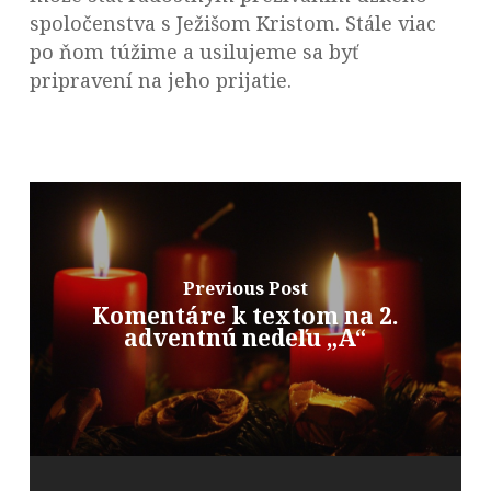
spoločenstva s Ježišom Kristom. Stále viac
po ňom túžime a usilujeme sa byť
pripravení na jeho prijatie.
Previous Post
Komentáre k textom na 2.
adventnú nedeľu „A“