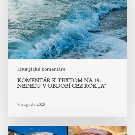
na
19.
nedeľu
v
období
cez
rok
„A“
Liturgické komentáre
KOMENTÁR K TEXTOM NA 19.
NEDEĽU V OBDOBÍ CEZ ROK „A“
7. augusta 2026
Komentár