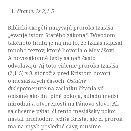
čítanie:
Iz 2,1-5
Biblickí exegéti nazývajú proroka Izaiáša
„evanjelistom Starého zákona“. Dôvodom
takéhoto titulu je najmä to, že Izaiáš napísal
mnoho textov, ktoré hovoria o Mesiášovi.
A novozákonné texty sa naň často
odvolávajú. Aj toto videnie proroka Izaiáša
(2,1-5) z 8. storočia pred Kristom hovorí
o mesiášskych časoch.
Ostatné
dni
spomenuté na začiatku čítania sú
opísané ako dni plné pokoja, súladu medzi
národmi a otvorenosti na Pánovo slovo. Ak
sa chceme pýtať, či tento mesiášsky pokoj
nastal príchodom Ježiša Krista, ale či prorok
má na mysli posledné časy, musíme