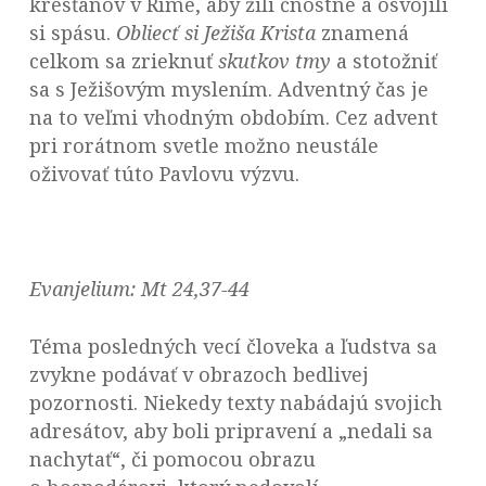
kresťanov v Ríme, aby žili čnostne a osvojili
si spásu.
Obliecť si Ježiša Krista
znamená
celkom sa zrieknuť
skutkov tmy
a stotožniť
sa s Ježišovým myslením. Adventný čas je
na to veľmi vhodným obdobím. Cez advent
pri rorátnom svetle možno neustále
oživovať túto Pavlovu výzvu.
Evanjelium:
Mt 24,37-44
Téma posledných vecí človeka a ľudstva sa
zvykne podávať v obrazoch bedlivej
pozornosti. Niekedy texty nabádajú svojich
adresátov, aby boli pripravení a „nedali sa
nachytať“, či pomocou obrazu