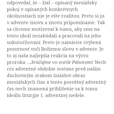
odpovedať, že – žiaľ – opísaný mesiášsky
pokoj v opísaných konkrétnych
okolnostiach nie je ešte realitou. Preto si ju
v advente znovu a znovu pripomíname. Tak
sa chceme motivovať k tomu, aby sme na
tento ideál nezabúdali a pracovali na jeho
uskutočňovaní. Preto je namieste zvýšená
pozornosť voči Božiemu slovu v advente. Je
to aj naša najlepšia reakcia na výzvu
proroka:
…kráčajme vo svetle Pánovom!
Nech
cez adventné obdobie zostane pred naším
duchovným zrakom Izaiášov obraz
mesiášskych čias a tento posvätný adventný
čas nech znamená priblíženie sa k tomu
ideálu liturgie 1. adventnej nedele.