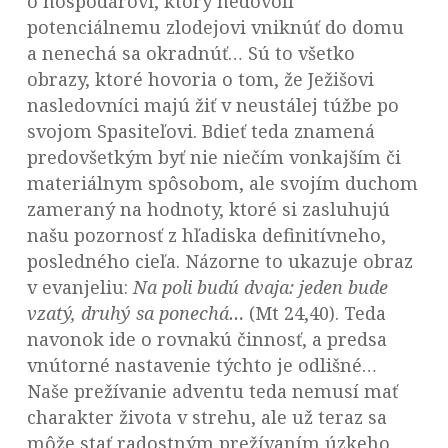
o hospodárovi, ktorý nedovolí
potenciálnemu zlodejovi vniknúť do domu
a nenechá sa okradnúť… Sú to všetko
obrazy, ktoré hovoria o tom, že Ježišovi
nasledovníci majú žiť v neustálej túžbe po
svojom Spasiteľovi. Bdieť teda znamená
predovšetkým byť nie niečím vonkajším či
materiálnym spôsobom, ale svojím duchom
zameraný na hodnoty, ktoré si zasluhujú
našu pozornosť z hľadiska definitívneho,
posledného cieľa. Názorne to ukazuje obraz
v evanjeliu:
Na poli budú dvaja: jeden bude
vzatý, druhý sa ponechá…
(Mt 24,40). Teda
navonok ide o rovnakú činnosť, a predsa
vnútorné nastavenie týchto je odlišné…
Naše prežívanie adventu teda nemusí mať
charakter života v strehu, ale už teraz sa
môže stať radostným prežívaním úzkeho