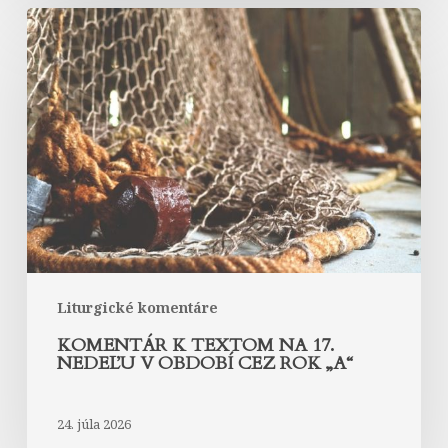
Komentár
k
textom
na
17.
nedeľu
v
období
cez
rok
„A“
Liturgické komentáre
KOMENTÁR K TEXTOM NA 17.
NEDEĽU V OBDOBÍ CEZ ROK „A“
24. júla 2026