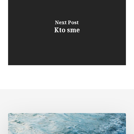
Next Post
Kto sme
Komentár
k
textom