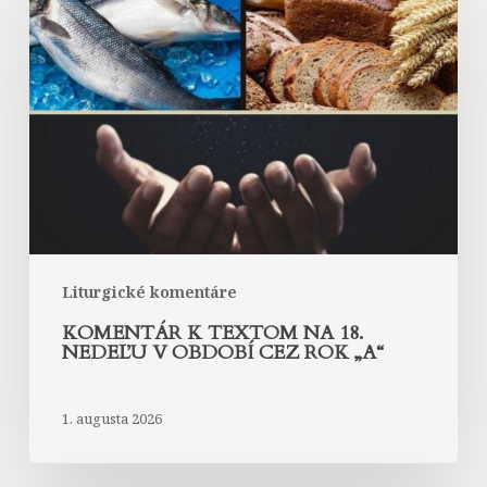
k
textom
na
18.
nedeľu
v
období
cez
rok
„A“
Liturgické komentáre
KOMENTÁR K TEXTOM NA 18.
NEDEĽU V OBDOBÍ CEZ ROK „A“
1. augusta 2026