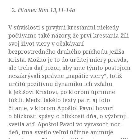
čítanie:
Rim 13,11-14a
V súvislosti s prvými kresťanmi niekedy
počúvame také názory, že prví kresťania žili
svoj život viery v očakávaní
bezprostredného druhého príchodu Ježiša
Krista. Možno je to do určitej miery pravda,
ale treba dať pozor, aby sme týmto postojom
nezakrývali správne „napätie viery“, totiž
určitú pozitívnu dynamiku ich vzťahu
k Ježišovi Kristovi, po ktorom úprimne
túžili. Medzi takéto texty patrí aj toto
čítanie, v ktorom Apoštol Pavol hovorí
o blízkosti spásy, o blízkosti dňa, o výzbroji
svetla atď. Apoštol Pavol vo výrazoch noc-
deň, tma-svetlo veľmi účinne animuje