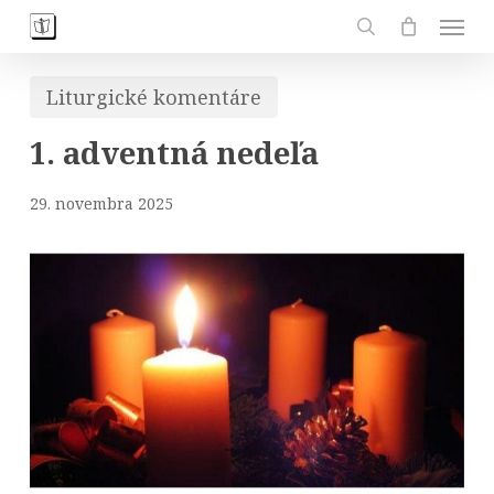
Skip
Men
to
search
main
Liturgické komentáre
content
1. adventná nedeľa
29. novembra 2025