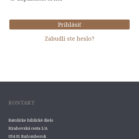
Prihlásiť
Zabudli ste heslo?
KONTAKT
Katolícke biblické dielo
Hrabovská cesta 1/A
034 01 Ružomberok