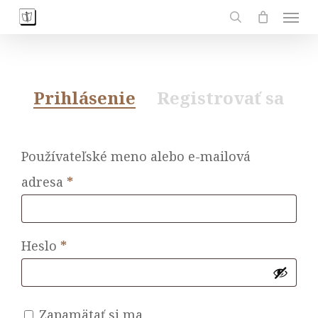
Skip
Men
to
search
main
content
Prihlásenie
Registrovať sa
Používateľské meno alebo e-mailová
Povinné
adresa
*
Povinné
Heslo
*
Zapamätať si ma