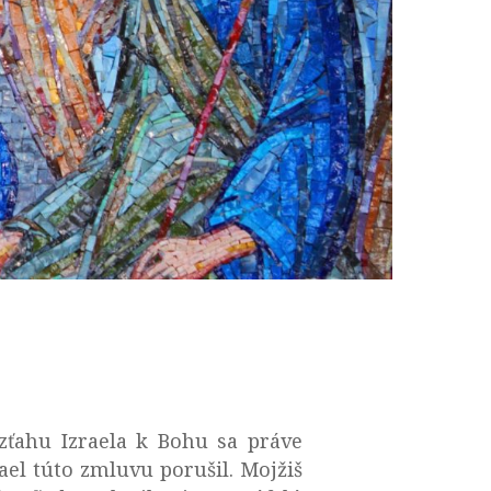
zťahu Izraela k Bohu sa práve
ael túto zmluvu porušil. Mojžiš