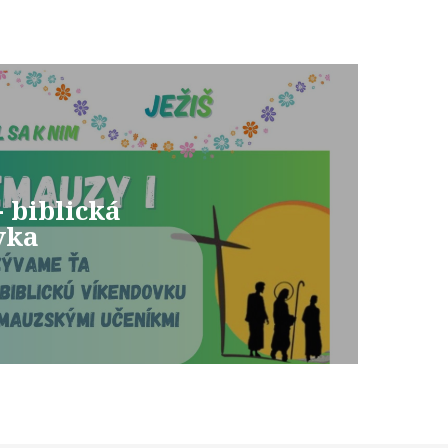
 biblická
vka