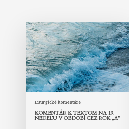
Komentár
k
textom
na
19.
nedeľu
v
období
cez
rok
„A“
Liturgické komentáre
KOMENTÁR K TEXTOM NA 19.
NEDEĽU V OBDOBÍ CEZ ROK „A“