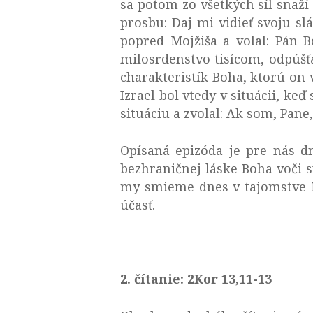
sa potom zo všetkých síl snaží 
prosbu: Daj mi vidieť svoju sl
popred Mojžiša a volal: Pán B
milosrdenstvo tisícom, odpúšťa
charakteristík Boha, ktorú on 
Izrael bol vtedy v situácii, k
situáciu a zvolal: Ak som, Pane,
Opísaná epizóda je pre nás d
bezhraničnej láske Boha voči s
my smieme dnes v tajomstve Na
účasť.
2. čítanie: 2Kor 13,11-13