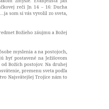
jakom zmysle. Evanjelista Ján
čkovej reči Jn 14 – 16: Ducha
…ja som si vás vyvolil zo sveta,
redmet Božieho záujmu a Božej
ôsobe myslenia a na postojoch,
jú byť postavené na Ježišovom
a od Božích postojov. Na druhej
osvätenie, premenu sveta podľa
tvo Najsvätejšej Trojice nám to