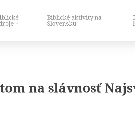
iblické
Biblické aktivity na
droje
Slovensku
om na slávnosť Najsv