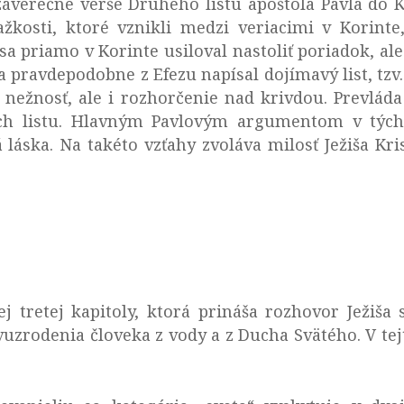
verečné verše Druhého listu apoštola Pavla do Ko
kosti, ktoré vznikli medzi veriacimi v Korinte,
 sa priamo v Korinte usiloval nastoliť poriadok, al
a pravdepodobne z Efezu napísal dojímavý list, tzv. 
 nežnosť, ale i rozhorčenie nad krivdou. Prevláda
ch listu. Hlavným Pavlovým argumentom v týcht
áska. Na takéto vzťahy zvoláva milosť Ježiša Kri
vej tretej kapitoly, ktorá prináša rozhovor Ježi
uzrodenia človeka z vody a z Ducha Svätého. V tejt