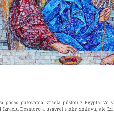
va počas putovania Izraela púšťou z Egypta. Vo v
l Izraelu Desatoro a uzavrel s ním zmluvu, ale Izr