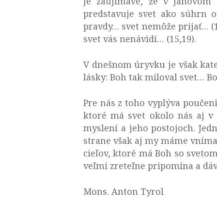
Je zaujímavé, že v Jánovom e
predstavuje svet ako súhrn o
pravdy… svet nemôže prijať… (14
svet vás nenávidí… (15,19).
V dnešnom úryvku je však kat
lásky: Boh tak miloval svet… Bo
Pre nás z toho vyplýva poučen
ktoré má svet okolo nás aj v
myslení a jeho postojoch. Jedn
strane však aj my máme vnímať
cieľov, ktoré má Boh so svetom
veľmi zreteľne pripomína a d
Mons. Anton Tyrol