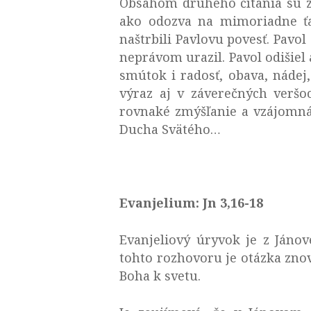
Obsahom druhého čítania sú zá
ako odozva na mimoriadne ťaž
naštrbili Pavlovu povesť. Pavol
neprávom urazil. Pavol odišiel 
smútok i radosť, obava, nádej,
výraz aj v záverečných veršo
rovnaké zmýšľanie a vzájomná l
Ducha Svätého…
Evanjelium: Jn 3,16-18
Evanjeliový úryvok je z Jáno
tohto rozhovoru je otázka znov
Boha k svetu.