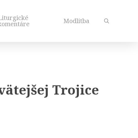
Liturgické
Modlitba
search
komentáre
ätejšej Trojice