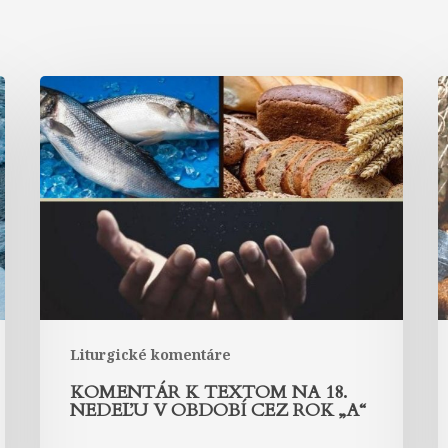
Komentár
k
textom
t
na
18.
1
nedeľu
n
v
v
období
o
cez
c
rok
r
„A“
„
Liturgické komentáre
KOMENTÁR K TEXTOM NA 18.
NEDEĽU V OBDOBÍ CEZ ROK „A“