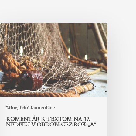
Komentár
k
extom
na
7.
edeľu
bdobí
ez
ok
A“
Liturgické komentáre
KOMENTÁR K TEXTOM NA 17.
NEDEĽU V OBDOBÍ CEZ ROK „A“