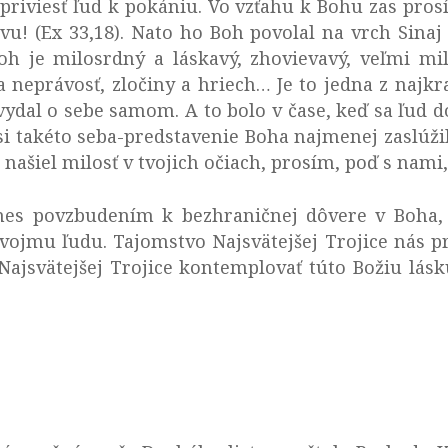
priviesť ľud k pokániu. Vo vzťahu k Bohu zas prosí
ávu! (Ex 33,18). Nato ho Boh povolal na vrch Sinaj
oh je milosrdný a láskavý, zhovievavý, veľmi mi
 neprávosť, zločiny a hriech… Je to jedna z najkr
vydal o sebe samom. A to bolo v čase, keď sa ľud d
eď si takéto seba-predstavenie Boha najmenej zaslúž
 našiel milosť v tvojich očiach, prosím, poď s nami,
nes povzbudením k bezhraničnej dôvere v Boha,
vojmu ľudu. Tajomstvo Najsvätejšej Trojice nás pre
jsvätejšej Trojice kontemplovať túto Božiu lásk