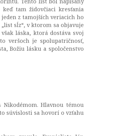
rintu. Tento list bol napísaný
 keď tam židovčiaci kresťania
e jeden z tamojších veriacich ho
„list sĺz“, v ktorom sa objavuje
 však láska, ktorá dostáva svoj
o veršoch je spolupatričnosť,
sta, Božiu lásku a spoločenstvo
ša s Nikodémom. Hlavnou témou
o súvislosti sa hovorí o vzťahu