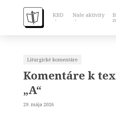
Skip
to
KBD
Naše aktivity
B
main
z
content
Liturgické komentáre
Komentáre k text
„A“
29. mája 2026