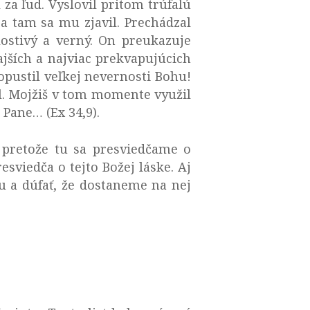
 za ľud. Vyslovil pritom trúfalú
 a tam sa mu zjavil. Prechádzal
lostivý a verný. On preukazuje
ajších a najviac prekvapujúcich
opustil veľkej nevernosti Bohu!
il. Mojžiš v tom momente využil
 Pane… (Ex 34,9).
 pretože tu sa presviedčame o
sviedča o tejto Božej láske. Aj
u a dúfať, že dostaneme na nej