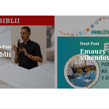
Next Post
s Post
Emauzy -
blii
víkendo