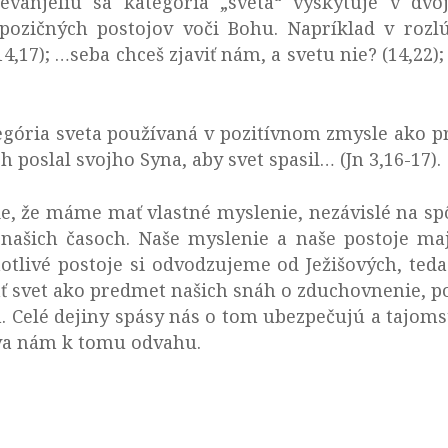
vanjeliu sa kategória „sveta“ vyskytuje v dvo
pozičných postojov voči Bohu. Napríklad v rozlú
,17); …seba chceš zjaviť nám, a svetu nie? (14,22); 
egória sveta používaná v pozitívnom zmysle ako p
h poslal svojho Syna, aby svet spasil… (Jn 3,16-17).
ie, že máme mať vlastné myslenie, nezávislé na sp
 našich časoch. Naše myslenie a naše postoje ma
otlivé postoje si odvodzujeme od Ježišových, ted
 svet ako predmet našich snáh o zduchovnenie, p
. Celé dejiny spásy nás o tom ubezpečujú a tajoms
áva nám k tomu odvahu.