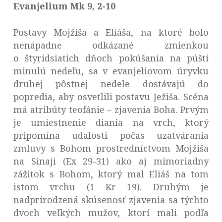
Evanjelium Mk 9, 2-10
Postavy Mojžiša a Eliáša, na ktoré bolo
nenápadne odkázané zmienkou
o štyridsiatich dňoch pokúšania na púšti
minulú nedeľu, sa v evanjeliovom úryvku
druhej pôstnej nedele dostávajú do
popredia, aby osvetlili postavu Ježiša. Scéna
má atribúty teofánie – zjavenia Boha. Prvým
je umiestnenie diania na vrch, ktorý
pripomína udalosti počas uzatvárania
zmluvy s Bohom prostredníctvom Mojžiša
na Sinaji (Ex 29-31) ako aj mimoriadny
zážitok s Bohom, ktorý mal Eliáš na tom
istom vrchu (1 Kr 19). Druhým je
nadprirodzená skúsenosť zjavenia sa týchto
dvoch veľkých mužov, ktorí mali podľa