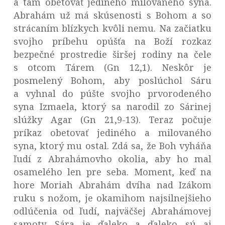
a tam obetovať jediného milovaného syna.
Abrahám už má skúsenosti s Bohom a so
strácaním blízkych kvôli nemu. Na začiatku
svojho príbehu opúšťa na Boží rozkaz
bezpečné prostredie širšej rodiny na čele
s otcom Tárem (Gn 12,1). Neskôr je
posmelený Bohom, aby poslúchol Sáru
a vyhnal do púšte svojho prvorodeného
syna Izmaela, ktorý sa narodil zo Sárinej
slúžky Agar (Gn 21,9-13). Teraz počuje
príkaz obetovať jediného a milovaného
syna, ktorý mu ostal. Zdá sa, že Boh vyháňa
ľudí z Abrahámovho okolia, aby ho mal
osamelého len pre seba. Moment, keď na
hore Moriah Abrahám dvíha nad Izákom
ruku s nožom, je okamihom najsilnejšieho
odlúčenia od ľudí, najväčšej Abrahámovej
samoty. Sára je ďaleko a ďaleko sú aj