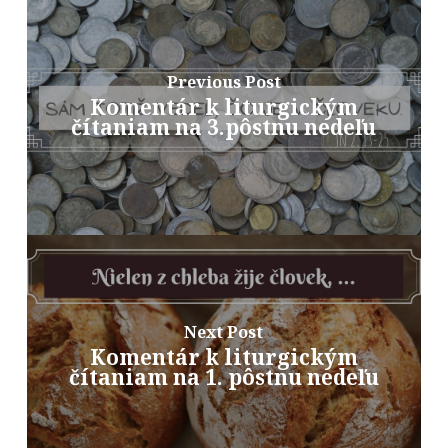
Previous Post
Komentár k liturgickým
čítaniam na 3.pôstnu nedeľu
Next Post
Komentár k liturgickým
čítaniam na 1. pôstnu nedeľu