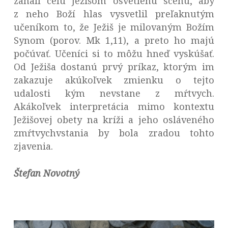
zahalí celú Ježišom osvetlenú scénu, aby
z neho Boží hlas vysvetlil preľaknutým
učeníkom to, že Ježiš je milovaným Božím
Synom (porov. Mk 1,11), a preto ho majú
počúvať. Učeníci si to môžu hneď vyskúšať.
Od Ježiša dostanú prvý príkaz, ktorým im
zakazuje akúkoľvek zmienku o tejto
udalosti kým nevstane z mŕtvych.
Akákoľvek interpretácia mimo kontextu
Ježišovej obety na kríži a jeho osláveného
zmŕtvychvstania by bola zradou tohto
zjavenia.
Štefan Novotný