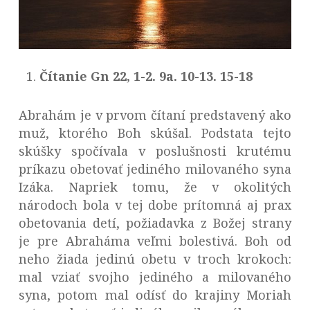
Čítanie Gn 22, 1-2. 9a. 10-13. 15-18
Abrahám je v prvom čítaní predstavený ako
muž, ktorého Boh skúšal. Podstata tejto
skúšky spočívala v poslušnosti krutému
príkazu obetovať jediného milovaného syna
Izáka. Napriek tomu, že v okolitých
národoch bola v tej dobe prítomná aj prax
obetovania detí, požiadavka z Božej strany
je pre Abraháma veľmi bolestivá. Boh od
neho žiada jedinú obetu v troch krokoch:
mal vziať svojho jediného a milovaného
syna, potom mal odísť do krajiny Moriah