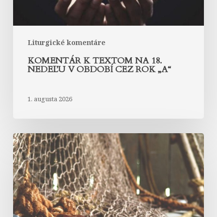
cez
rok
„A“
Liturgické komentáre
KOMENTÁR K TEXTOM NA 18.
NEDEĽU V OBDOBÍ CEZ ROK „A“
1. augusta 2026
Komentár
k
textom
na
17.
nedeľu
v