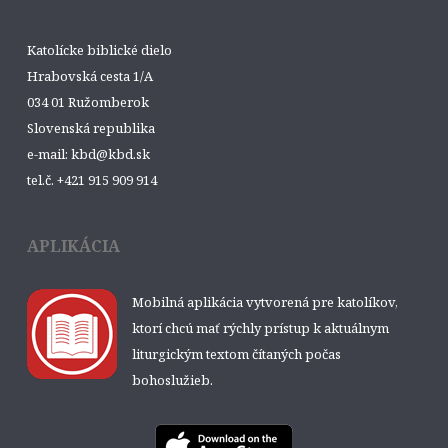
Katolícke biblické dielo
Hrabovská cesta 1/A
034 01 Ružomberok
Slovenská republika
e-mail: kbd@kbd.sk
tel.č. +421 915 909 914
APLIKÁCIA
Mobilná aplikácia vytvorená pre katolíkov,
ktorí chcú mať rýchly prístup k aktuálnym
liturgickým textom čítaných počas
bohoslužieb.