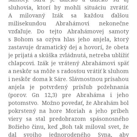
sluhovia, ktorí by mohli situáciu zvrátiť.
A milovaný Izák sa každou ďalšou
milisekundou Abrahámovi nekonečne
vzďaľuje. Do tejto Abrahámovej samoty
s Bohom sa ozýva hlas jeho anjela, ktorý
zastavuje dramatický dej a hovorí, že obeta
je prijatá a skúška zvládnutá, netreba ublížiť
chlapcovi. Izák je vrátený Abrahámovi späť
a neskôr sa môže s radosťou vrátiť k sluhom
i neskôr doma k Sáre. Slávnostnou prísahou
anjela je potvrdený prísľub požehnania
(porov. Gn 12,3) pre Abraháma i jeho
potomstvo. Možno povedať, že Abrahám bol
pokrstený na hore Moriah a jeho príbeh
viery sa stal predobrazom spásonosného
Božieho činu, keď „Boh tak miloval svet, že
dal svojho jednorodeného Syna, aby