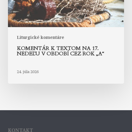
období
cez
rok
„A“
Liturgické komentáre
KOMENTÁR K TEXTOM NA 17.
NEDEĽU V OBDOBÍ CEZ ROK „A“
24. júla 2026
KONTAKT