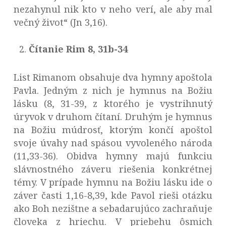
nezahynul nik kto v neho verí, ale aby mal
večný život“ (Jn 3,16).
Čítanie Rim 8, 31b-34
List Rimanom obsahuje dva hymny apoštola
Pavla. Jedným z nich je hymnus na Božiu
lásku (8, 31-39, z ktorého je vystrihnutý
úryvok v druhom čítaní. Druhým je hymnus
na Božiu múdrosť, ktorým končí apoštol
svoje úvahy nad spásou vyvoleného národa
(11,33-36). Obidva hymny majú funkciu
slávnostného záveru riešenia konkrétnej
témy. V prípade hymnu na Božiu lásku ide o
záver časti 1,16-8,39, kde Pavol rieši otázku
ako Boh nezištne a sebadarujúco zachraňuje
človeka z hriechu. V priebehu ôsmich