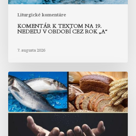
„A“
Liturgické komentáre
KOMENTÁR K TEXTOM NA 19.
NEDEĽU V OBDOBÍ CEZ ROK „A“
7. augusta 2026
Komentár
k
textom
na
18.
nedeľu
v
období