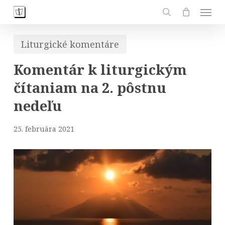
Skip
Men
to
search
main
Liturgické komentáre
content
Komentár k liturgickým
čítaniam na 2. pôstnu
nedeľu
25. februára 2021