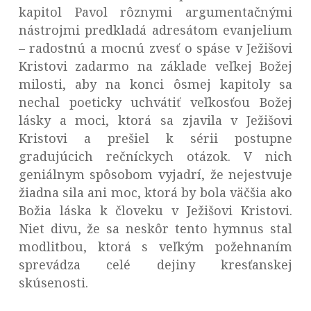
kapitol Pavol rôznymi argumentačnými
nástrojmi predkladá adresátom evanjelium
– radostnú a mocnú zvesť o spáse v Ježišovi
Kristovi zadarmo na základe veľkej Božej
milosti, aby na konci ôsmej kapitoly sa
nechal poeticky uchvátiť veľkosťou Božej
lásky a moci, ktorá sa zjavila v Ježišovi
Kristovi a prešiel k sérii postupne
gradujúcich rečníckych otázok. V nich
geniálnym spôsobom vyjadrí, že nejestvuje
žiadna sila ani moc, ktorá by bola väčšia ako
Božia láska k človeku v Ježišovi Kristovi.
Niet divu, že sa neskôr tento hymnus stal
modlitbou, ktorá s veľkým požehnaním
sprevádza celé dejiny kresťanskej
skúsenosti.