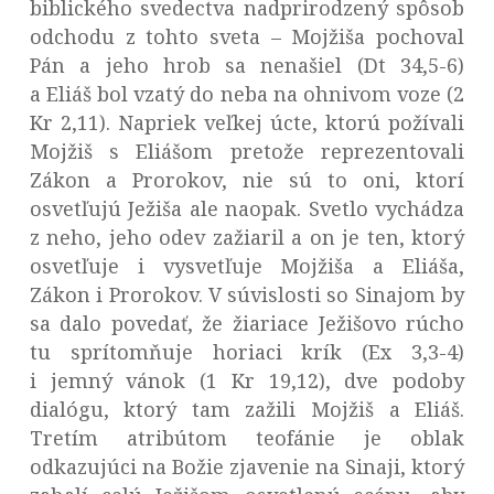
biblického svedectva nadprirodzený spôsob
odchodu z tohto sveta – Mojžiša pochoval
Pán a jeho hrob sa nenašiel (Dt 34,5-6)
a Eliáš bol vzatý do neba na ohnivom voze (2
Kr 2,11). Napriek veľkej úcte, ktorú požívali
Mojžiš s Eliášom pretože reprezentovali
Zákon a Prorokov, nie sú to oni, ktorí
osvetľujú Ježiša ale naopak. Svetlo vychádza
z neho, jeho odev zažiaril a on je ten, ktorý
osvetľuje i vysvetľuje Mojžiša a Eliáša,
Zákon i Prorokov. V súvislosti so Sinajom by
sa dalo povedať, že žiariace Ježišovo rúcho
tu sprítomňuje horiaci krík (Ex 3,3-4)
i jemný vánok (1 Kr 19,12), dve podoby
dialógu, ktorý tam zažili Mojžiš a Eliáš.
Tretím atribútom teofánie je oblak
odkazujúci na Božie zjavenie na Sinaji, ktorý