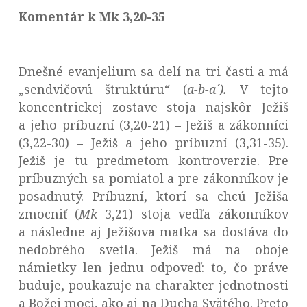
Komentár k Mk 3,20-35
Dnešné evanjelium sa delí na tri časti a má
„sendvičovú štruktúru“ (
a-b-a´).
V tejto
koncentrickej zostave stoja najskôr Ježiš
a jeho príbuzní (3,20-21) – Ježiš a zákonníci
(3,22-30) – Ježiš a jeho príbuzní (3,31-35).
Ježiš je tu predmetom kontroverzie. Pre
príbuzných sa pomiatol a pre zákonníkov je
posadnutý. Príbuzní, ktorí sa chcú Ježiša
zmocniť (
Mk
3,21) stoja vedľa zákonníkov
a následne aj Ježišova matka sa dostáva do
nedobrého svetla. Ježiš má na oboje
námietky len jednu odpoveď: to, čo práve
buduje, poukazuje na charakter jednotnosti
a Božej moci, ako aj na Ducha Svätého. Preto