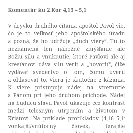
Komentár ku 2 Kor 4,13 – 5,1
V úryvku druhého čítania apoštol Pavol vie,
čo je to veľkosť jeho apoštolského úradu
a pozná, že ho udržuje „duch viery“. Tu to
neznamená len nábožné zmýšľanie ale
Božiu silu a vnuknutie, ktoré Pavlovi ale aj
kresťanovi dáva silu veriť a „hovoriť“, čiže
vydávať svedectvo o tom, čomu uveril
a ohlasovať to. Viera je skutočne z kázania.
K viere pristupuje nádej na stretnutie
s Pánom pri jeho druhom príchode. Nádej
na budúcu slávu Pavol ukazuje cez kontrast
medzi telesným utrpením a životom v
Kristovi. Na príklade protikladov (4,16–5,1:
vonkajší/vnútorný človek, terajšie