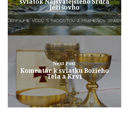
sviatok Najsvätejšieho Srdca
Ježišovho
Next Post
Komentár k sviatku Božieho
Tela a Krvi