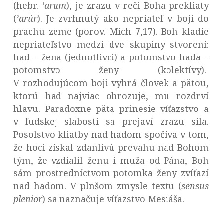
(hebr.
ʽarum
), je zrazu v reči Boha prekliaty
(
ʼarúr
). Je zvrhnutý ako nepriateľ v boji do
prachu zeme (porov. Mich 7,17). Boh kladie
nepriateľstvo medzi dve skupiny stvorení:
had
–
žena (jednotlivci) a potomstvo hada –
potomstvo ženy (kolektívy).
V rozhodujúcom boji vyhrá človek a pätou,
ktorú had najviac ohrozuje, mu rozdrví
hlavu. Paradoxne päta prinesie víťazstvo a
v ľudskej slabosti sa prejaví zrazu sila.
Posolstvo kliatby nad hadom spočíva v tom,
že hoci získal zdanlivú prevahu nad Bohom
tým, že vzdialil ženu i muža od Pána, Boh
sám prostredníctvom potomka ženy zvíťazí
nad hadom. V plnšom zmysle textu (
sensus
plenior
) sa naznačuje víťazstvo Mesiáša.