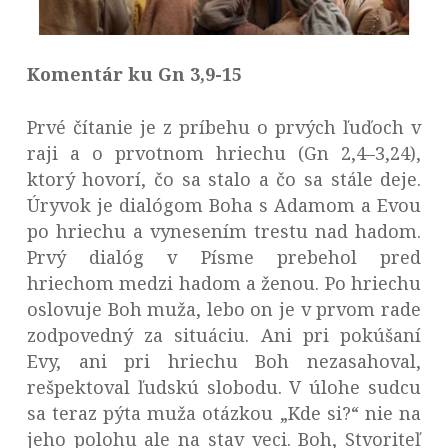
Komentár ku Gn 3,9-15
Prvé čítanie je z príbehu o prvých ľuďoch v
raji a o prvotnom hriechu (Gn 2,4–3,24),
ktorý hovorí, čo sa stalo a čo sa stále deje.
Úryvok je dialógom Boha s Adamom a Evou
po hriechu a vynesením trestu nad hadom.
Prvý dialóg v Písme prebehol pred
hriechom medzi hadom a ženou. Po hriechu
oslovuje Boh muža, lebo on je v prvom rade
zodpovedný za situáciu. Ani pri pokúšaní
Evy, ani pri hriechu Boh nezasahoval,
rešpektoval ľudskú slobodu. V úlohe sudcu
sa teraz pýta muža otázkou „Kde si?“ nie na
jeho polohu ale na stav veci. Boh, Stvoriteľ