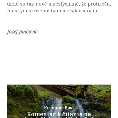
dielo sú tak nové a neslýchané, že protirečia
ľudským skúsenostiam a očakávaniam.
Jozef Jančovič
Previous Post
Komentár k čítania na