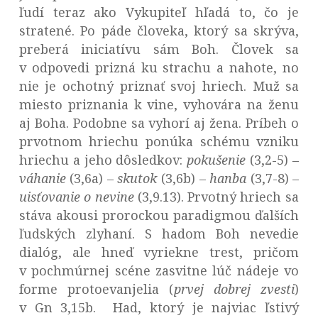
ľudí teraz ako Vykupiteľ hľadá to, čo je
stratené. Po páde človeka, ktorý sa skrýva,
preberá iniciatívu sám Boh. Človek sa
v odpovedi prizná ku strachu a nahote, no
nie je ochotný priznať svoj hriech. Muž sa
miesto priznania k vine, vyhovára na ženu
aj Boha. Podobne sa vyhorí aj žena. Príbeh o
prvotnom hriechu ponúka schému vzniku
hriechu a jeho dôsledkov:
pokušenie
(3,2-5)
–
váhanie
(3,6a)
– skutok
(3,6b)
– hanba
(3,7-8) –
uisťovanie o nevine
(3,9.13). Prvotný hriech sa
stáva akousi prorockou paradigmou ďalších
ľudských zlyhaní. S hadom Boh nevedie
dialóg, ale hneď vyriekne trest, pričom
v pochmúrnej scéne zasvitne lúč nádeje vo
forme protoevanjelia (
prvej dobrej zvesti
)
v Gn 3,15b. Had, ktorý je najviac ľstivý