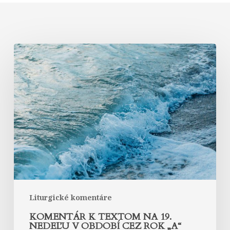
Komentár
k
textom
na
19.
nedeľu
v
období
cez
rok
„A“
Liturgické komentáre
KOMENTÁR K TEXTOM NA 19.
NEDEĽU V OBDOBÍ CEZ ROK „A“