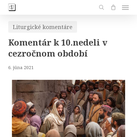
Skip
Men
to
search
main
Liturgické komentáre
content
Komentár k 10.nedeli v
cezročnom období
6. júna 2021