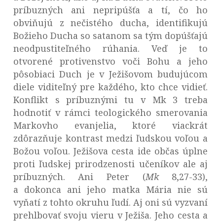
príbuzných ani nepripúšťa a tí, čo ho
obviňujú z nečistého ducha, identifikujú
Božieho Ducha so satanom sa tým dopúšťajú
neodpustiteľného rúhania. Veď je to
otvorené protivenstvo voči Bohu a jeho
pôsobiaci Duch je v Ježišovom budujúcom
diele viditeľný pre každého, kto chce vidieť.
Konflikt s príbuznými tu v Mk 3 treba
hodnotiť v rámci teologického smerovania
Markovho evanjelia, ktoré viackrát
zdôrazňuje kontrast medzi ľudskou voľou a
Božou voľou. Ježišova cesta ide občas úplne
proti ľudskej prirodzenosti učeníkov ale aj
príbuzných. Ani Peter (
Mk
8,27-33),
a dokonca ani jeho matka Mária nie sú
vyňatí z tohto okruhu ľudí. Aj oni sú vyzvaní
prehlbovať svoju vieru v Ježiša. Jeho cesta a