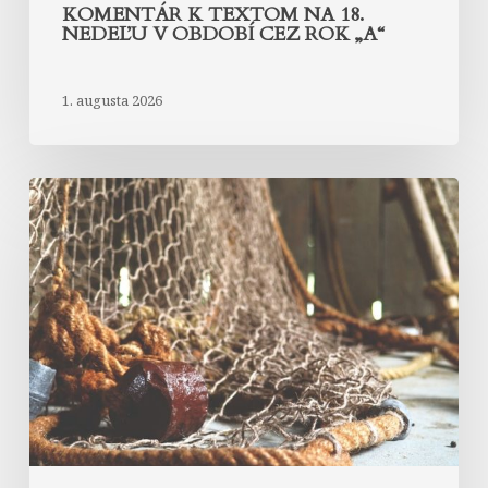
KOMENTÁR K TEXTOM NA 18.
NEDEĽU V OBDOBÍ CEZ ROK „A“
1. augusta 2026
Komentár
k
textom
na
17.
nedeľu
v
období
cez
rok
„A“