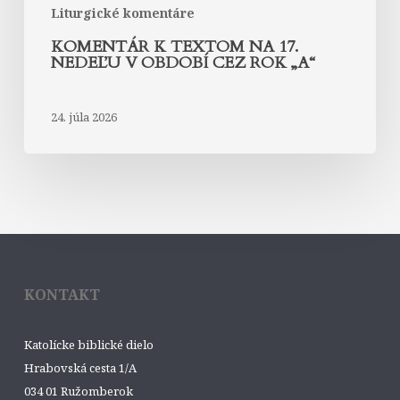
Liturgické komentáre
KOMENTÁR K TEXTOM NA 17.
NEDEĽU V OBDOBÍ CEZ ROK „A“
24. júla 2026
KONTAKT
Katolícke biblické dielo
Hrabovská cesta 1/A
034 01 Ružomberok