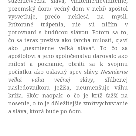
súženie/večná sláva, viditeľné/neviditeľné,
pozemský dom/ večný dom v nebi) apoštol
vysvetľuje, prečo neklesá na mysli.
Prítomné trápenia, nie sú ničím v
porovnaní s budúcou slávou. Potom sa to,
čo sa teraz prežíva ako ťarcha milosti, zjaví
ako „nesmierne veľká sláva“. To čo sa
apoštolovi a jeho spoločenstvu darovalo ako
milosť a poznanie, obráti sa k svojmu
počiatku ako oslavný spev slávy.
Nesmierne
veľká váha več­nej slávy
, sľúbenej
nasledovníkom Ježiša, neumenšuje váhu
kríža. Skôr naopak: o čo je kríž ťažší na
nosenie, o to je dôležitejšie zmŕtvychvstanie
a sláva, ktorá bude po ňom.