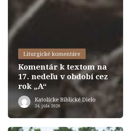
Liturgické komentáre
Komentár k textom na
17. nedeľu v období cez
rok „A“
Katolícke Biblické Dielo
24. júla 2026
mentár