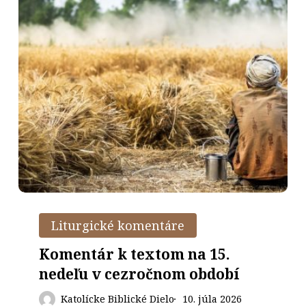
xtom
.
deľu
zročnom
dobí
Komentár
k
Liturgické komentáre
textom
Komentár k textom na 15.
na
rz
15.
nedeľu v cezročnom období
jiny
nedeľu
ásy
Katolícke Biblické Dielo
10. júla 2026