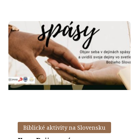
v
cezročnom
období
Kurz
Dejiny
Biblické aktivity na Slovensku
spásy