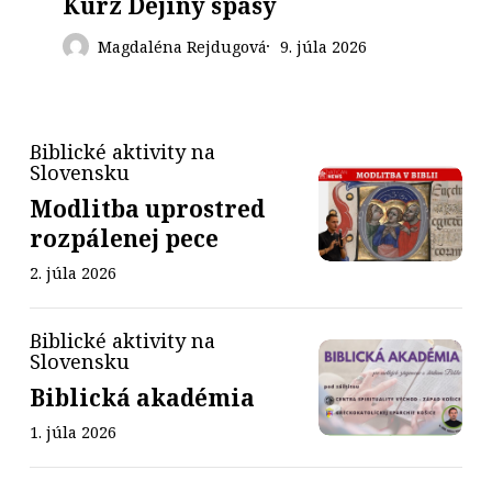
Kurz Dejiny spásy
Magdaléna Rejdugová
9. júla 2026
Biblické aktivity na
Modlitba
Slovensku
Modlitba
uprostred
Modlitba uprostred
uprostred
rozpálenej
rozpálenej
rozpálenej pece
pece
pece
2. júla 2026
Biblické aktivity na
Biblická
Biblická
Slovensku
akadémia
akadémia
Biblická akadémia
1. júla 2026